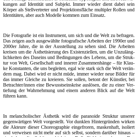
kun­gen auf Iden­ti­tät und Sub­jekt. Immer wie­der dient dabei sein
Kör­per als Stell­ver­tre­ter und Pro­jek­ti­ons­flä­che mul­ti­pler Rol­len und
Iden­ti­tä­ten, aber auch Model­le kom­men zum Einsatz.
Die Foto­gra­fie ist ein Instru­ment, um sich und die Welt zu befra­gen.
Das zei­gen auch aus­ge­wähl­te foto­gra­fi­sche Arbei­ten der 1990er und
2000er Jah­re, die in der Aus­stel­lung zu sehen sind. Die Arbei­ten
krei­sen um die Ästhe­ti­sie­rung des Exis­ten­zi­el­len, um die Unzu­läng­
lich­kei­ten des Daseins und Bedin­gun­gen des Lebens, um die Struk­
tur von Welt, Gesell­schaft und inne­rer Zusam­men­hän­ge – für Klau­
ke Kon­stan­ten, die uns beglei­ten, egal wie stark sich die Welt ver­än­
dern mag. Dabei wird er nicht müde, immer wie­der neue Bil­der für
das immer Glei­che zu kre­ieren. Sie sol­len, betont der Künst­ler, bei
Betrachter/innen eine Bewusst­seins­kri­se aus­lö­sen, die zu einer Ver­
tie­fung der Wahr­neh­mung und einem ande­ren Blick auf die Welt
füh­ren kann.
In melan­cho­li­scher Ästhe­tik wird die para­no­ide Struk­tur unse­rer
gegen­wär­ti­gen Welt vor­ge­stellt. Vor dunk­len Hin­ter­grün­den wir­ken
die Akteu­re die­ser Cho­reo­gra­phie ein­ge­fro­ren, mas­ken­haft, iso­liert
und ver­wei­sen nicht mehr auf sich selbst, son­dern dar­über hin­aus –