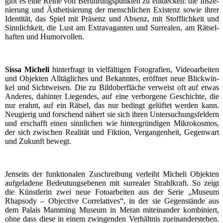
gibt es eine Rei­he von Berüh­rungs­punk­ten zu ent­de­cken: die Insze­
nie­rung und Ästhe­ti­sie­rung der mensch­li­chen Exis­tenz sowie ihrer
Iden­ti­tät, das Spiel mit Prä­senz und Absenz, mit Stoff­lich­keit und
Sinn­lich­keit, die Lust am Extra­va­gan­ten und Sur­rea­len, am Rät­sel­
haf­ten und Humorvollen.
Sis­sa Miche­li
hin­ter­fragt in viel­fäl­ti­gen Foto­gra­fien, Video­ar­bei­ten
und Objek­ten All­täg­li­ches und Bekann­tes, eröff­net neue Blick­win­
kel und Sicht­wei­sen. Die zu Bil­d­ober­flä­che ver­weist oft auf etwas
Ande­res, dahin­ter Lie­gen­des, auf eine ver­bor­ge­ne Geschich­te, die
nur erahnt, auf ein Rät­sel, das nur bedingt gelüf­tet wer­den kann.
Neu­gie­rig und for­schend nähert sie sich ihren Unter­su­chungs­fel­dern
und erschafft einen sinn­li­chen wie hin­ter­grün­di­gen Mikro­kos­mos,
der sich zwi­schen Rea­li­tät und Fik­ti­on, Ver­gan­gen­heit, Gegen­wart
und Zukunft bewegt.
Jen­seits der funk­tio­na­len Zuschrei­bung ver­leiht Miche­li Objek­ten
auf­ge­la­de­ne Bedeu­tungs­ebe­nen mit sur­rea­ler Strahl­kraft. So zeigt
die Künst­le­rin zwei neue Foto­ar­bei­ten aus der Serie „Muse­um
Rhap­so­dy – Objec­ti­ve Cor­re­la­ti­ves“, in der sie Gegen­stän­de aus
dem Palais Mamming Muse­um in Meran mit­ein­an­der kom­bi­niert,
ohne dass die­se in einem zwin­gen­den Ver­hält­nis zuein­an­der­ste­hen.