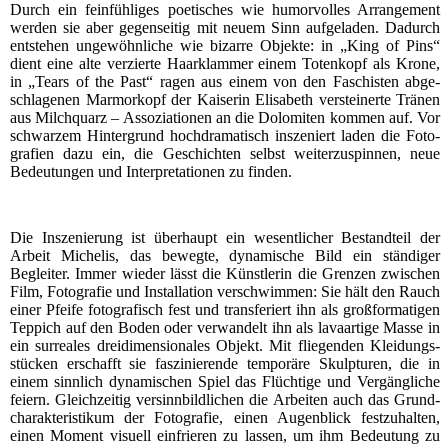
Durch ein fein­füh­li­ges poe­ti­sches wie humor­vol­les Arran­ge­ment
wer­den sie aber gegen­sei­tig mit neu­em Sinn auf­ge­la­den. Dadurch
ent­ste­hen unge­wöhn­li­che wie bizar­re Objek­te: in „King of Pins“
dient eine alte ver­zier­te Haar­klam­mer einem Toten­kopf als Kro­ne,
in „Tears of the Past“ ragen aus einem von den Faschis­ten abge­
schla­ge­nen Mar­mor­kopf der Kai­se­rin Eli­sa­beth ver­stei­ner­te Trä­nen
aus Milch­quarz – Asso­zia­tio­nen an die Dolo­mi­ten kom­men auf. Vor
schwar­zem Hin­ter­grund hoch­dra­ma­tisch insze­niert laden die Foto­
gra­fien dazu ein, die Geschich­ten selbst wei­ter­zu­spin­nen, neue
Bedeu­tun­gen und Inter­pre­ta­tio­nen zu finden.
Die Insze­nie­rung ist über­haupt ein wesent­li­cher Bestand­teil der
Arbeit Miche­lis, das beweg­te, dyna­mi­sche Bild ein stän­di­ger
Beglei­ter. Immer wie­der lässt die Künst­le­rin die Gren­zen zwi­schen
Film, Foto­gra­fie und Instal­la­ti­on ver­schwim­men: Sie hält den Rauch
einer Pfei­fe foto­gra­fisch fest und trans­fe­riert ihn als groß­for­ma­ti­gen
Tep­pich auf den Boden oder ver­wan­delt ihn als lava­ar­ti­ge Mas­se in
ein sur­rea­les drei­di­men­sio­na­les Objekt. Mit flie­gen­den Klei­dungs­
stü­cken erschafft sie fas­zi­nie­ren­de tem­po­rä­re Skulp­tu­ren, die in
einem sinn­lich dyna­mi­schen Spiel das Flüch­ti­ge und Ver­gäng­li­che
fei­ern. Gleich­zei­tig ver­sinn­bild­li­chen die Arbei­ten auch das Grund­
cha­rak­te­ris­ti­kum der Foto­gra­fie, einen Augen­blick fest­zu­hal­ten,
einen Moment visu­ell ein­frie­ren zu las­sen, um ihm Bedeu­tung zu