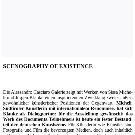
SCENOGRAPHY OF EXISTENCE
D
ie Ales­san­dro Cascia­ro Gale­rie zeigt mit Wer­ken von Sis­sa Miche­
li und Jür­gen Klau­ke einen inspi­rie­ren­den Zwei­klang zwei­er außer­
ge­wöhn­li­cher künst­le­ri­scher Posi­tio­nen der Gegen­wart.
Miche­li,
Süd­ti­ro­ler Künst­le­rin mit inter­na­tio­na­lem Renom­mee, hat sich
Klau­ke als Dia­log­part­ner für die Aus­stel­lung gewünscht; das
Werk des Docu­men­ta-Teil­neh­mers ist heu­te ein fes­ter Bestand­
teil der deut­schen Kunst­sze­ne.
Für Künst­le­rin wie Künst­ler sind
Foto­gra­fie und Film die bevor­zug­ten Medi­en, doch auch inhalt­lich