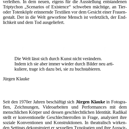
ver­lei­hen. In dem neu­en, eigens für die Aus­stel­lung ent­stan­de­nen
Tri­pty­chon „Sce­na­ri­os of Exis­tence“ schwe­ben mäch­ti­ge, an Tier-
oder Toten­köp­fe erin­nern­de Tex­ti­li­en vor dem Gesicht einer Frau­en­
ge­stalt. Der in die Welt gewor­fe­ne Mensch ist ver­letz­lich, der End­
lich­keit und dem Tod ausgeliefert.
Die Welt lässt sich durch Kunst nicht ver­än­dern.
Indem ich sie aber immer wie­der durch Bil­der neu arti­
ku­lie­re, tra­ge ich dazu bei, sie zu buchstabieren.
Jür­gen Klauke
Seit den 1970er Jah­ren beschäf­tigt sich
Jür­gen Klau­ke
in Foto­gra­
fien, Zeich­nun­gen, Video­ar­bei­ten und Per­for­man­ces mit dem
mensch­li­chen Kör­per und des­sen geschlecht­li­chen Iden­ti­tät. Radi­kal
stellt er kon­ven­tio­nel­le Geschlech­ter­rol­len in Fra­ge, ana­ly­siert ihre
sozia­le Kon­ven­tio­nen und Kon­struk­tio­nen. In thea­tra­lisch wir­ken­
den Set­tings dekon­stru­iert er sexu­el­len Typo­lo­gien und ihre Aus­wir­