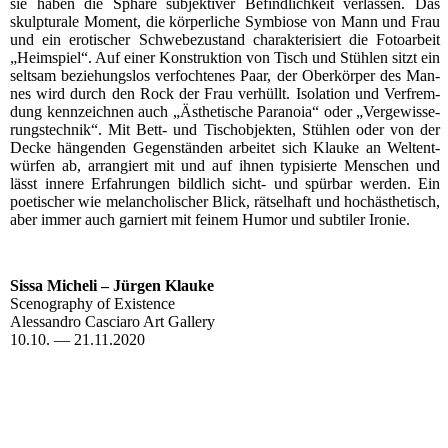
sie haben die Sphä­re sub­jek­ti­ver Befind­lich­keit ver­las­sen. Das
skulp­tu­ra­le Moment, die kör­per­li­che Sym­bio­se von Mann und Frau
und ein ero­ti­scher Schwe­be­zu­stand cha­rak­te­ri­siert die Foto­ar­beit
„Heim­spiel“. Auf einer Kon­struk­ti­on von Tisch und Stüh­len sitzt ein
selt­sam bezie­hungs­los ver­foch­te­nes Paar, der Ober­kör­per des Man­
nes wird durch den Rock der Frau ver­hüllt. Iso­la­ti­on und Ver­frem­
dung kenn­zeich­nen auch „Ästhe­ti­sche Para­noia“ oder „Ver­ge­wis­se­
rungs­tech­nik“. Mit Bett- und Tisch­ob­jek­ten, Stüh­len oder von der
Decke hän­gen­den Gegen­stän­den arbei­tet sich Klau­ke an Welt­ent­
wür­fen ab, arran­giert mit und auf ihnen typi­sier­te Men­schen und
lässt inne­re Erfah­run­gen bild­lich sicht- und spür­bar wer­den. Ein
poe­ti­scher wie melan­cho­li­scher Blick, rät­sel­haft und hoch­äs­the­tisch,
aber immer auch gar­niert mit fei­nem Humor und sub­ti­ler Ironie.
Sis­sa Miche­li – Jür­gen Klauke
Sceno­gra­phy of Existence
Ales­san­dro Cascia­ro Art Gallery
10.10. — 21.11.2020