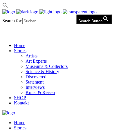
Search for:
Search Button
Home
Stories
Artists
Art Experts
Museums & Collectors
Science & History
Discovered
Statement
Interviews
Kunst & Reisen
SHOP
Kontakt
Home
Stories