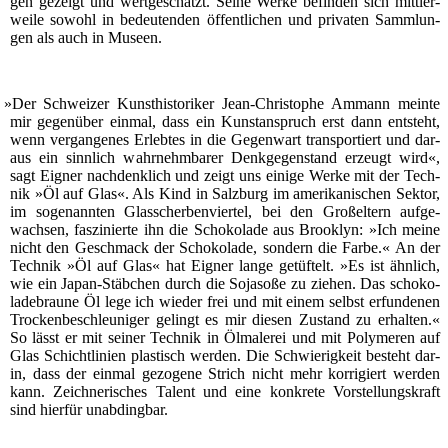
gen gezeigt und wert­ge­schätzt. Sei­ne Wer­ke befin­den sich mitt­ler­
wei­le sowohl in bedeu­ten­den öffent­li­chen und pri­va­ten Samm­lun­
gen als auch in Museen.
»
Der Schwei­zer Kunst­his­to­ri­ker Jean-Chris­to­phe Ammann mein­te
mir gegen­über ein­mal, dass ein Kunst­an­spruch erst dann ent­steht,
wenn ver­gan­ge­nes Erleb­tes in die Gegen­wart trans­por­tiert und dar­
aus ein sinn­lich wahr­nehm­ba­rer Denk­ge­gen­stand erzeugt wird«,
sagt Eig­ner nach­denk­lich und zeigt uns eini­ge Wer­ke mit der Tech­
nik »Öl auf Glas«. Als Kind in Salz­burg im ame­ri­ka­ni­schen Sek­tor,
im soge­nann­ten Glas­scher­ben­vier­tel, bei den Groß­el­tern auf­ge­
wach­sen, fas­zi­nier­te ihn die Scho­ko­la­de aus Brook­lyn: »Ich mei­ne
nicht den Geschmack der Scho­ko­la­de, son­dern die Far­be.« An der
Tech­nik »Öl auf Glas« hat Eig­ner lan­ge getüf­telt. »Es ist ähn­lich,
wie ein Japan-Stäb­chen durch die Soja­so­ße zu zie­hen. Das scho­ko­
la­de­brau­ne Öl lege ich wie­der frei und mit einem selbst erfun­de­nen
Tro­cken­be­schleu­ni­ger gelingt es mir die­sen Zustand zu erhal­ten.«
So lässt er mit sei­ner Tech­nik in Ölma­le­rei und mit Poly­me­ren auf
Glas Schicht­li­ni­en plas­tisch wer­den. Die Schwie­rig­keit besteht dar­
in, dass der ein­mal gezo­ge­ne Strich nicht mehr kor­ri­giert wer­den
kann. Zeich­ne­ri­sches Talent und eine kon­kre­te Vor­stel­lungs­kraft
sind hier­für unabdingbar.