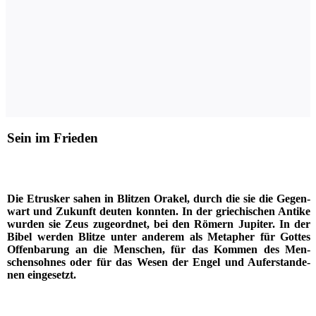
Sein im Frieden
Die Etrus­ker sahen in Blit­zen Ora­kel, durch die sie die Gegen­
wart und Zukunft deu­ten konn­ten. In der grie­chi­schen Anti­ke
wur­den sie Zeus zuge­ord­net, bei den Römern Jupi­ter. In der
Bibel wer­den Blit­ze unter ande­rem als Meta­pher für Got­tes
Offen­ba­rung an die Men­schen, für das Kom­men des Men­
schen­soh­nes oder für das Wesen der Engel und Auf­er­stan­de­
nen eingesetzt.