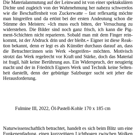
Die Mate­ri­al­an­mu­tung auf der Lein­wand ist von einer spek­ta­ku­lä­ren
Dich­te und zugleich von der Wahr­neh­mung her nahe­zu schwe­re­los
wie die Beschaf­fen­heit von Zucker­wat­te – fast reflex­ar­tig möch­te
man hin­grei­fen und da ertönt bei der ers­ten Andeu­tung schon die
Stim­me des Meis­ters: »Ich muss euch bit­ten, der Ver­su­chung zu
wider­ste­hen. Die Bil­der sind noch ganz frisch, ich kann die Pig­
ment-Schich­ten nicht repa­rie­ren. Sobald man mit dem Fin­ger rein­
kommt, ist der Abdruck drin und der bleibt.« Eig­ner ist die­se Reak­
ti­on bekannt, denn er legt es als Künst­ler durch­aus dar­auf an, dass
die Betrachter:innen sein Werk »begrei­fen« möch­ten. Moti­visch
strotzt das Werk regel­recht vor Kraft und Stär­ke, doch das Mate­ri­al
ist fra­gil, hält kei­ne Berüh­rung aus. Ein Wider­spruch, der neu­gie­rig
macht und der in Fried­rich Eig­ners Werk und Tech­nik kei­ne Sel­ten­
heit dar­stellt, denn der gebür­ti­ge Salz­bur­ger sucht seit jeher die
Herausforderung.
Ful­mi­ne III, 2022, Öl-Pas­tell-Koh­le 170 x 185 cm
Natur­wis­sen­schaft­lich betrach­tet, han­delt es sich beim Blitz um eine
Fun­ken­ent­la­dung, einen kurz­zei­ti­gen Licht­bo­gen zwi­schen Wol­ken