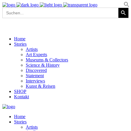
Search Button
Search
for:
Home
Stories
Artists
Art Experts
Museums & Collectors
Science & History
Discovered
Statement
Interviews
Kunst & Reisen
SHOP
Kontakt
Home
Stories
Artists