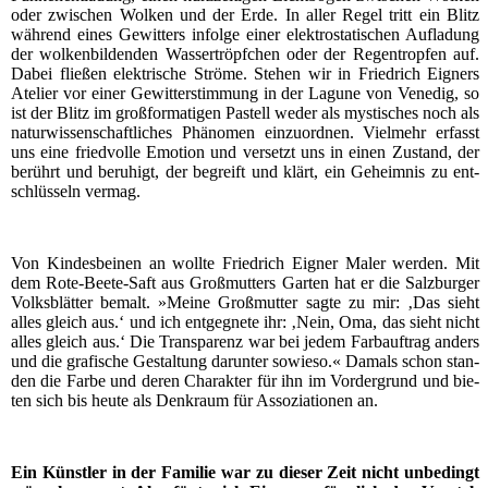
oder zwi­schen Wol­ken und der Erde. In aller Regel tritt ein Blitz
wäh­rend eines Gewit­ters infol­ge einer elek­tro­sta­ti­schen Auf­la­dung
der wol­ken­bil­den­den Was­ser­tröpf­chen oder der Regen­trop­fen auf.
Dabei flie­ßen elek­tri­sche Strö­me. Ste­hen wir in Fried­rich Eig­ners
Ate­lier vor einer Gewit­ter­stim­mung in der Lagu­ne von Vene­dig, so
ist der Blitz im groß­for­ma­ti­gen Pas­tell weder als mys­ti­sches noch als
natur­wis­sen­schaft­li­ches Phä­no­men ein­zu­ord­nen. Viel­mehr erfasst
uns eine fried­vol­le Emo­ti­on und ver­setzt uns in einen Zustand, der
berührt und beru­higt, der begreift und klärt, ein Geheim­nis zu ent­
schlüs­seln vermag.
Von Kin­des­bei­nen an woll­te Fried­rich Eig­ner Maler wer­den. Mit
dem Rote-Bee­te-Saft aus Groß­mutters Gar­ten hat er die Salz­bur­ger
Volks­blät­ter bemalt. »Mei­ne Groß­mutter sag­te zu mir: ‚Das sieht
alles gleich aus.‘ und ich ent­geg­ne­te ihr: ‚Nein, Oma, das sieht nicht
alles gleich aus.‘ Die Trans­pa­renz war bei jedem Farb­auf­trag anders
und die gra­fi­sche Gestal­tung dar­un­ter sowie­so.« Damals schon stan­
den die Far­be und deren Cha­rak­ter für ihn im Vor­der­grund und bie­
ten sich bis heu­te als Denk­raum für Asso­zia­tio­nen an.
Ein Künst­ler in der Fami­lie war zu die­ser Zeit nicht unbe­dingt