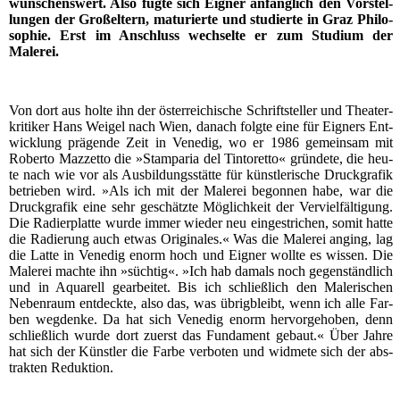
wün­schens­wert. Also füg­te sich Eig­ner anfäng­lich den Vor­stel­
lun­gen der Groß­el­tern, matu­rier­te und stu­dier­te in Graz Phi­lo­
so­phie. Erst im Anschluss wech­sel­te er zum Stu­di­um der
Malerei.
Von dort aus hol­te ihn der öster­rei­chi­sche Schrift­stel­ler und Thea­ter­
kri­ti­ker Hans Weigel nach Wien, danach folg­te eine für Eig­ners Ent­
wick­lung prä­gen­de Zeit in Vene­dig, wo er 1986 gemein­sam mit
Rober­to Maz­zet­to die »Stam­pa­ria del Tin­to­ret­to« grün­de­te, die heu­
te nach wie vor als Aus­bil­dungs­stät­te für künst­le­ri­sche Druck­gra­fik
betrie­ben wird. »Als ich mit der Male­rei begon­nen habe, war die
Druck­gra­fik eine sehr geschätz­te Mög­lich­keit der Ver­viel­fäl­ti­gung.
Die Radier­plat­te wur­de immer wie­der neu ein­ge­stri­chen, somit hat­te
die Radie­rung auch etwas Ori­gi­na­les.« Was die Male­rei anging, lag
die Lat­te in Vene­dig enorm hoch und Eig­ner woll­te es wis­sen. Die
Male­rei mach­te ihn »süch­tig«. »Ich hab damals noch gegen­ständ­lich
und in Aqua­rell gear­bei­tet. Bis ich schließ­lich den Male­ri­schen
Neben­raum ent­deck­te, also das, was übrig­bleibt, wenn ich alle Far­
ben weg­den­ke. Da hat sich Vene­dig enorm her­vor­ge­ho­ben, denn
schließ­lich wur­de dort zuerst das Fun­da­ment gebaut.« Über Jah­re
hat sich der Künst­ler die Far­be ver­bo­ten und wid­me­te sich der abs­
trak­ten Reduktion.