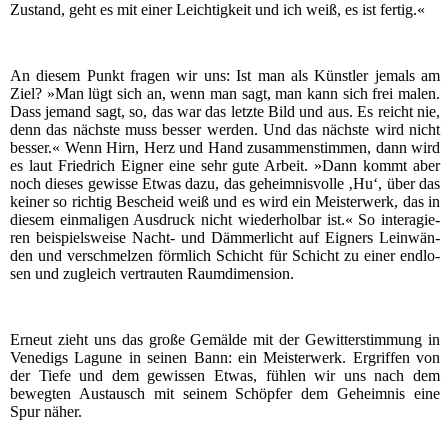
Zustand, geht es mit einer Leich­tig­keit und ich weiß, es ist fertig.«
An die­sem Punkt fra­gen wir uns: Ist man als Künst­ler jemals am
Ziel? »Man lügt sich an, wenn man sagt, man kann sich frei malen.
Dass jemand sagt, so, das war das letz­te Bild und aus. Es reicht nie,
denn das nächs­te muss bes­ser wer­den. Und das nächs­te wird nicht
bes­ser.« Wenn Hirn, Herz und Hand zusam­men­stim­men, dann wird
es laut Fried­rich Eig­ner eine sehr gute Arbeit. »Dann kommt aber
noch die­ses gewis­se Etwas dazu, das geheim­nis­vol­le ‚Hu‘, über das
kei­ner so rich­tig Bescheid weiß und es wird ein Meis­ter­werk, das in
die­sem ein­ma­li­gen Aus­druck nicht wie­der­hol­bar ist.« So inter­agie­
ren bei­spiels­wei­se Nacht- und Däm­mer­licht auf Eig­ners Lein­wän­
den und ver­schmel­zen förm­lich Schicht für Schicht zu einer end­lo­
sen und zugleich ver­trau­ten Raumdimension.
Erneut zieht uns das gro­ße Gemäl­de mit der Gewit­ter­stim­mung in
Vene­digs Lagu­ne in sei­nen Bann: ein Meis­ter­werk. Ergrif­fen von
der Tie­fe und dem gewis­sen Etwas, füh­len wir uns nach dem
beweg­ten Aus­tausch mit sei­nem Schöp­fer dem Geheim­nis eine
Spur näher.