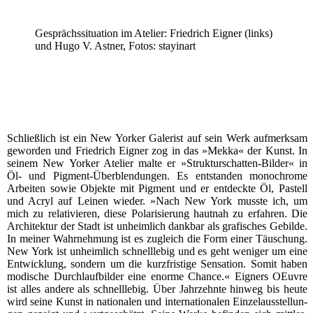
Gesprächs­si­tua­ti­on im Ate­lier: Fried­rich Eig­ner (links)
und Hugo V. Ast­ner, Fotos: stayinart
Schließ­lich ist ein New Yor­ker Gale­rist auf sein Werk auf­merk­sam
gewor­den und Fried­rich Eig­ner zog in das »Mek­ka« der Kunst. In
sei­nem New Yor­ker Ate­lier mal­te er »Struk­tur­schat­ten-Bil­der« in
Öl- und Pig­ment-Über­blen­dun­gen. Es ent­stan­den mono­chro­me
Arbei­ten sowie Objek­te mit Pig­ment und er ent­deck­te Öl, Pas­tell
und Acryl auf Lei­nen wie­der. »Nach New York muss­te ich, um
mich zu rela­ti­vie­ren, die­se Pola­ri­sie­rung haut­nah zu erfah­ren. Die
Archi­tek­tur der Stadt ist unheim­lich dank­bar als gra­fi­sches Gebil­de.
In mei­ner Wahr­neh­mung ist es zugleich die Form einer Täu­schung.
New York ist unheim­lich schnell­le­big und es geht weni­ger um eine
Ent­wick­lung, son­dern um die kurz­fris­ti­ge Sen­sa­ti­on. Somit haben
modi­sche Durch­lauf­bil­d­er eine enor­me Chan­ce.« Eig­ners OEu­vre
ist alles ande­re als schnell­le­big. Über Jahr­zehn­te hin­weg bis heu­te
wird sei­ne Kunst in natio­na­len und inter­na­tio­na­len Ein­zel­aus­stel­lun­