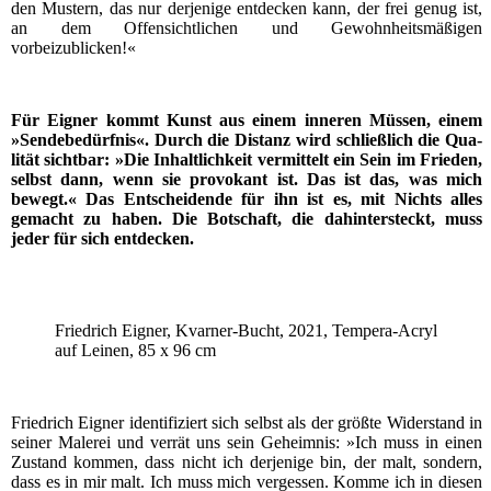
den Mus­tern, das nur der­je­ni­ge ent­de­cken kann, der frei genug ist,
an dem Offen­sicht­li­chen und Gewohn­heits­mä­ßi­gen
vorbeizublicken!«
Für Eig­ner kommt Kunst aus einem inne­ren Müs­sen, einem
»Sen­de­be­dürf­nis«. Durch die Distanz wird schließ­lich die Qua­
li­tät sicht­bar: »Die Inhalt­lich­keit ver­mit­telt ein Sein im Frie­den,
selbst dann, wenn sie pro­vo­kant ist. Das ist das, was mich
bewegt.« Das Ent­schei­den­de für ihn ist es, mit Nichts alles
gemacht zu haben. Die Bot­schaft, die dahin­ter­steckt, muss
jeder für sich entdecken.
Fried­rich Eig­ner, Kvar­ner-Bucht, 2021, Tem­pe­ra-Acryl
auf Lei­nen, 85 x 96 cm
Fried­rich Eig­ner iden­ti­fi­ziert sich selbst als der größ­te Wider­stand in
sei­ner Male­rei und ver­rät uns sein Geheim­nis: »Ich muss in einen
Zustand kom­men, dass nicht ich der­je­ni­ge bin, der malt, son­dern,
dass es in mir malt. Ich muss mich ver­ges­sen. Kom­me ich in die­sen