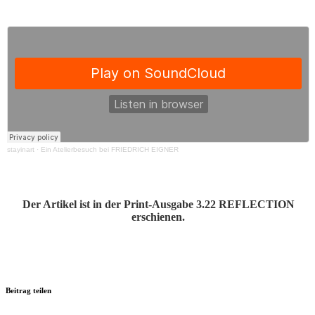
stay­in­art
·
Ein Ate­lier­be­such bei FRIEDRICH EIGNER
Der Arti­kel ist in der Print-Aus­ga­be 3.22 REFLECTION
erschienen.
Beitrag teilen