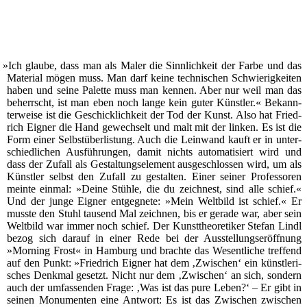
»
Ich glau­be, dass man als Maler die Sinn­lich­keit der Far­be und das
Mate­ri­al mögen muss. Man darf kei­ne tech­ni­schen Schwie­rig­kei­ten
haben und sei­ne Palet­te muss man ken­nen. Aber nur weil man das
beherrscht, ist man eben noch lan­ge kein guter Künst­ler.« Bekann­
ter­wei­se ist die Geschick­lich­keit der Tod der Kunst. Also hat Fried­
rich Eig­ner die Hand gewech­selt und malt mit der lin­ken. Es ist die
Form einer Selbst­über­lis­tung. Auch die Lein­wand kauft er in unter­
schied­li­chen Aus­füh­run­gen, damit nichts auto­ma­ti­siert wird und
dass der Zufall als Gestal­tungs­ele­ment aus­ge­schlos­sen wird, um als
Künst­ler selbst den Zufall zu gestal­ten. Einer sei­ner Pro­fes­so­ren
mein­te ein­mal: »Dei­ne Stüh­le, die du zeich­nest, sind alle schief.«
Und der jun­ge Eig­ner ent­geg­ne­te: »Mein Welt­bild ist schief.« Er
muss­te den Stuhl tau­send Mal zeich­nen, bis er gera­de war, aber sein
Welt­bild war immer noch schief. Der Kunst­theo­re­ti­ker Ste­fan Lindl
bezog sich dar­auf in einer Rede bei der Aus­stel­lungs­er­öff­nung
»Mor­ning Frost« in Ham­burg und brach­te das Wesent­li­che tref­fend
auf den Punkt: »Fried­rich Eig­ner hat dem ‚Zwi­schen‘ ein künst­le­ri­
sches Denk­mal gesetzt. Nicht nur dem ‚Zwi­schen‘ an sich, son­dern
auch der umfas­sen­den Fra­ge: ‚Was ist das pure Leben?‘ – Er gibt in
sei­nen Monu­men­ten eine Ant­wort: Es ist das Zwi­schen zwi­schen