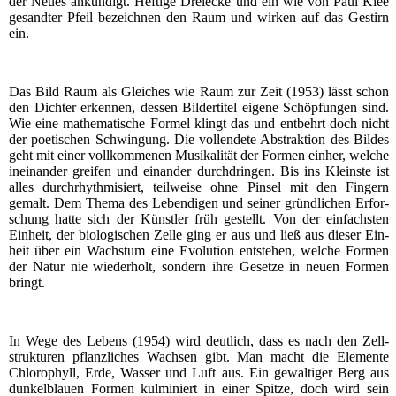
der Neu­es ankün­digt. Hef­ti­ge Drei­ecke und ein wie von Paul Klee
gesand­ter Pfeil bezeich­nen den Raum und wir­ken auf das Gestirn
ein.
Das Bild Raum als Glei­ches wie Raum zur Zeit (1953) lässt schon
den Dich­ter erken­nen, des­sen Bil­der­ti­tel eige­ne Schöp­fun­gen sind.
Wie eine mathe­ma­ti­sche For­mel klingt das und ent­behrt doch nicht
der poe­ti­schen Schwin­gung. Die voll­ende­te Abs­trak­ti­on des Bil­des
geht mit einer voll­kom­me­nen Musi­ka­li­tät der For­men ein­her, wel­che
inein­an­der grei­fen und ein­an­der durch­drin­gen. Bis ins Kleins­te ist
alles durch­rhyth­mi­siert, teil­wei­se ohne Pin­sel mit den Fin­gern
gemalt. Dem The­ma des Leben­di­gen und sei­ner gründ­li­chen Erfor­
schung hat­te sich der Künst­ler früh gestellt. Von der ein­fachs­ten
Ein­heit, der bio­lo­gi­schen Zel­le ging er aus und ließ aus die­ser Ein­
heit über ein Wachs­tum eine Evo­lu­ti­on ent­ste­hen, wel­che For­men
der Natur nie wie­der­holt, son­dern ihre Geset­ze in neu­en For­men
bringt.
In Wege des Lebens (1954) wird deut­lich, dass es nach den Zell­
struk­tu­ren pflanz­li­ches Wach­sen gibt. Man macht die Ele­men­te
Chlo­ro­phyll, Erde, Was­ser und Luft aus. Ein gewal­ti­ger Berg aus
dun­kel­blau­en For­men kul­mi­niert in einer Spit­ze, doch wird sein