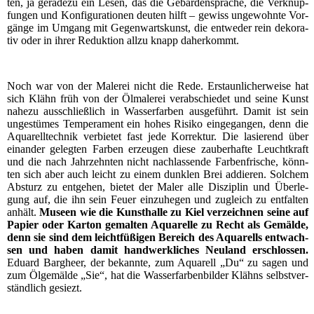
ten, ja gera­de­zu ein Lesen, das die Gebär­den­spra­che, die Ver­knüp­
fun­gen und Kon­fi­gu­ra­tio­nen deu­ten hilft – gewiss unge­wohn­te Vor­
gän­ge im Umgang mit Gegen­warts­kunst, die ent­we­der rein deko­ra­
tiv oder in ihrer Reduk­ti­on all­zu knapp daherkommt.
Noch war von der Male­rei nicht die Rede. Erstaun­li­cher­wei­se hat
sich Klähn früh von der Ölma­le­rei ver­ab­schie­det und sei­ne Kunst
nahe­zu aus­schließ­lich in Was­ser­far­ben aus­ge­führt. Damit ist sein
unge­stü­mes Tem­pe­ra­ment ein hohes Risi­ko ein­ge­gan­gen, denn die
Aqua­rell­tech­nik ver­bie­tet fast jede Kor­rek­tur. Die lasie­rend über
ein­an­der geleg­ten Far­ben erzeu­gen die­se zau­ber­haf­te Leucht­kraft
und die nach Jahr­zehn­ten nicht nach­las­sen­de Far­ben­fri­sche, könn­
ten sich aber auch leicht zu einem dunk­len Brei addie­ren. Sol­chem
Absturz zu ent­ge­hen, bie­tet der Maler alle Dis­zi­plin und Über­le­
gung auf, die ihn sein Feu­er ein­zu­he­gen und zugleich zu ent­fal­ten
anhält.
Muse­en wie die Kunst­hal­le zu Kiel ver­zeich­nen sei­ne auf
Papier oder Kar­ton gemal­ten Aqua­rel­le zu Recht als Gemäl­de,
denn sie sind dem leicht­fü­ßi­gen Bereich des Aqua­rells ent­wach­
sen und haben damit hand­werk­li­ches Neu­land erschlos­sen.
Edu­ard Barg­heer, der bekann­te, zum Aqua­rell „Du“ zu sagen und
zum Ölge­mäl­de „Sie“, hat die Was­ser­far­ben­bil­der Klähns selbst­ver­
ständ­lich gesiezt.