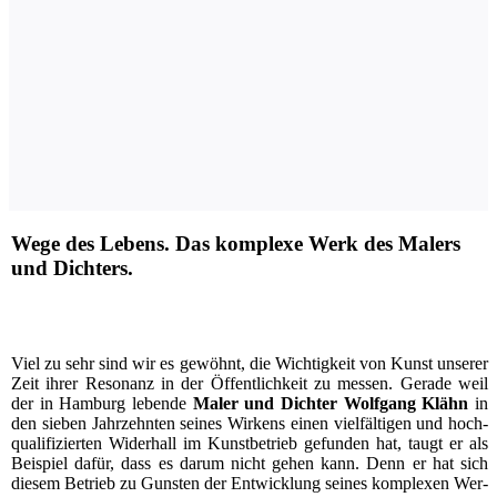
Wege des Lebens. Das komplexe Werk des Malers
und Dichters.
V
iel zu sehr sind wir es gewöhnt, die Wich­tig­keit von Kunst unse­rer
Zeit ihrer Reso­nanz in der Öffent­lich­keit zu mes­sen. Gera­de weil
der in Ham­burg leben­de
Maler und Dich­ter Wolf­gang Klähn
in
den sie­ben Jahr­zehn­ten sei­nes Wir­kens einen viel­fäl­ti­gen und hoch­
qua­li­fi­zier­ten Wider­hall im Kunst­be­trieb gefun­den hat, taugt er als
Bei­spiel dafür, dass es dar­um nicht gehen kann. Denn er hat sich
die­sem Betrieb zu Guns­ten der Ent­wick­lung sei­nes kom­ple­xen Wer­