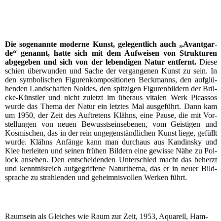
Die soge­nann­te moder­ne Kunst, gele­gent­lich auch „Avant­gar­
de“ genannt, hat­te sich mit dem Auf­wei­sen von Struk­tu­ren
abge­ge­ben und sich von der leben­di­gen Natur ent­fernt.
Die­se
schien über­wun­den und Sache der ver­gan­ge­nen Kunst zu sein. In
den sym­bo­li­schen Figu­ren­kom­po­si­tio­nen Beck­manns, den auf­glü­
hen­den Land­schaf­ten Nol­des, den spit­zi­gen Figu­ren­bil­dern der Brü­
cke-Künst­ler und nicht zuletzt im über­aus vita­len Werk Picas­sos
wur­de das The­ma der Natur ein letz­tes Mal aus­ge­führt. Dann kam
um 1950, der Zeit des Auf­tre­tens Klähns, eine Pau­se, die mit Vor­
stel­lun­gen von neu­en Bewusst­seins­ebe­nen, vom Geis­ti­gen und
Kos­mi­schen, das in der rein unge­gen­ständ­li­chen Kunst lie­ge, gefüllt
wur­de. Klähns Anfän­ge kann man durch­aus aus Kan­din­sky und
Klee her­lei­ten und sei­nen frü­hen Bil­dern eine gewis­se Nähe zu Pol­
lock anse­hen. Den ent­schei­den­den Unter­schied macht das beherzt
und kennt­nis­reich auf­ge­grif­fe­ne Natur­the­ma, das er in neu­er Bild­
spra­che zu strah­len­den und geheim­nis­vol­len Wer­ken führt.
Raum­s­ein als Glei­ches wie Raum zur Zeit, 1953, Aqua­rell, Ham­