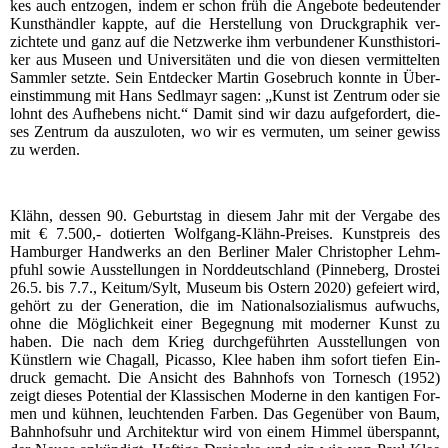
kes auch ent­zo­gen, indem er schon früh die Ange­bo­te bedeu­ten­der
Kunst­händ­ler kapp­te, auf die Her­stel­lung von Druck­gra­phik ver­
zich­te­te und ganz auf die Netz­wer­ke ihm ver­bun­de­ner Kunst­his­to­ri­
ker aus Muse­en und Uni­ver­si­tä­ten und die von die­sen ver­mit­tel­ten
Samm­ler setz­te. Sein Ent­de­cker Mar­tin Gose­bruch konn­te in Über­
ein­stim­mung mit Hans Sedl­mayr sagen: „Kunst ist Zen­trum oder sie
lohnt des Auf­he­bens nicht.“ Damit sind wir dazu auf­ge­for­dert, die­
ses Zen­trum da aus­zu­lo­ten, wo wir es ver­mu­ten, um sei­ner gewiss
zu werden.
Klähn, des­sen 90. Geburts­tag in die­sem Jahr mit der Ver­ga­be des
mit € 7.500,- dotier­ten Wolf­gang-Klähn-Prei­ses. Kunst­preis des
Ham­bur­ger Hand­werks an den Ber­li­ner Maler Chris­to­pher Lehm­
pfuhl sowie Aus­stel­lun­gen in Nord­deutsch­land (Pin­ne­berg, Dros­tei
26.5. bis 7.7., Keitum/Sylt, Muse­um bis Ostern 2020) gefei­ert wird,
gehört zu der Gene­ra­ti­on, die im Natio­nal­so­zia­lis­mus auf­wuchs,
ohne die Mög­lich­keit einer Begeg­nung mit moder­ner Kunst zu
haben. Die nach dem Krieg durch­ge­führ­ten Aus­stel­lun­gen von
Künst­lern wie Chagall, Picas­so, Klee haben ihm sofort tie­fen Ein­
druck gemacht. Die Ansicht des Bahn­hofs von Tor­nesch (1952)
zeigt die­ses Poten­ti­al der Klas­si­schen Moder­ne in den kan­ti­gen For­
men und küh­nen, leuch­ten­den Far­ben. Das Gegen­über von Baum,
Bahn­hofs­uhr und Archi­tek­tur wird von einem Him­mel über­spannt,