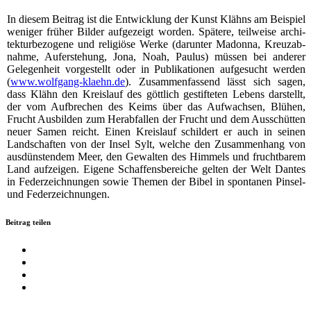
In die­sem Bei­trag ist die Ent­wick­lung der Kunst Klähns am Bei­spiel
weni­ger frü­her Bil­der auf­ge­zeigt wor­den. Spä­te­re, teil­wei­se archi­
tek­tur­be­zo­ge­ne und reli­giö­se Wer­ke (dar­un­ter Madon­na, Kreuz­ab­
nah­me, Auf­er­ste­hung, Jona, Noah, Pau­lus) müs­sen bei ande­rer
Gele­gen­heit vor­ge­stellt oder in Publi­ka­tio­nen auf­ge­sucht wer­den
(
www.wolfgang-klaehn.de
). Zusam­men­fas­send lässt sich sagen,
dass Klähn den Kreis­lauf des gött­lich gestif­te­ten Lebens dar­stellt,
der vom Auf­bre­chen des Keims über das Auf­wach­sen, Blü­hen,
Frucht Aus­bil­den zum Her­ab­fal­len der Frucht und dem Aus­schüt­ten
neu­er Samen reicht. Einen Kreis­lauf schil­dert er auch in sei­nen
Land­schaf­ten von der Insel Sylt, wel­che den Zusam­men­hang von
aus­düns­ten­dem Meer, den Gewal­ten des Him­mels und frucht­ba­rem
Land auf­zei­gen. Eige­ne Schaf­fens­be­rei­che gel­ten der Welt Dan­tes
in Feder­zeich­nun­gen sowie The­men der Bibel in spon­ta­nen Pin­sel-
und Federzeichnungen.
Beitrag teilen