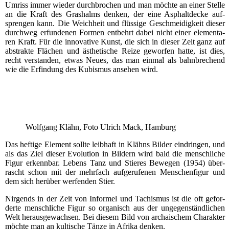
Umriss immer wie­der durch­bro­chen und man möch­te an einer Stel­le
an die Kraft des Gras­halms den­ken, der eine Asphalt­de­cke auf­
spren­gen kann. Die Weich­heit und flüs­si­ge Geschmei­dig­keit die­ser
durch­weg erfun­de­nen For­men ent­behrt dabei nicht einer ele­men­ta­
ren Kraft. Für die inno­va­ti­ve Kunst, die sich in die­ser Zeit ganz auf
abs­trak­te Flä­chen und ästhe­ti­sche Rei­ze gewor­fen hat­te, ist dies,
recht ver­stan­den, etwas Neu­es, das man ein­mal als bahn­bre­chend
wie die Erfin­dung des Kubis­mus anse­hen wird.
Wolf­gang Klähn, Foto Ulrich Mack, Hamburg
Das hef­ti­ge Ele­ment soll­te leib­haft in Klähns Bil­der ein­drin­gen, und
als das Ziel die­ser Evo­lu­ti­on in Bil­dern wird bald die mensch­li­che
Figur erkenn­bar. Lebens Tanz und Stie­res Bewe­gen (1954) über­
rascht schon mit der mehr­fach auf­ge­ru­fe­nen Men­schen­fi­gur und
dem sich her­über wer­fen­den Stier.
Nir­gends in der Zeit von Infor­mel und Tachis­mus ist die oft gefor­
der­te mensch­li­che Figur so orga­nisch aus der unge­gen­ständ­li­chen
Welt her­aus­ge­wach­sen. Bei die­sem Bild von archai­schem Cha­rak­ter
möch­te man an kul­ti­sche Tän­ze in Afri­ka denken.