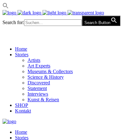
Search for:
Search Button
Home
Stories
Artists
Art Experts
Museums & Collectors
Science & History
Discovered
Statement
Interviews
Kunst & Reisen
SHOP
Kontakt
Home
Stories