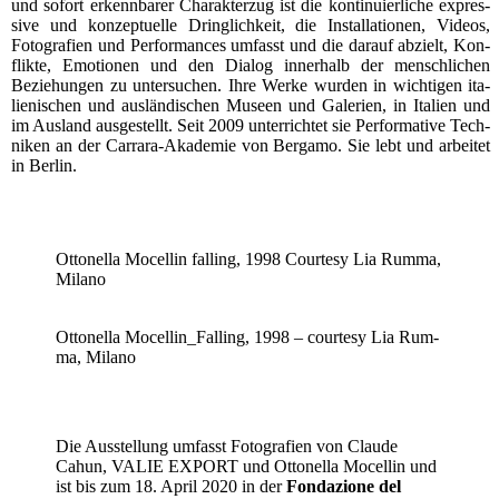
und sofort erkenn­ba­rer Cha­rak­ter­zug ist die kon­ti­nu­ier­li­che expres­
si­ve und kon­zep­tu­el­le Dring­lich­keit, die Instal­la­tio­nen, Vide­os,
Foto­gra­fien und Per­for­man­ces umfasst und die dar­auf abzielt, Kon­
flik­te, Emo­tio­nen und den Dia­log inner­halb der mensch­li­chen
Bezie­hun­gen zu unter­su­chen. Ihre Wer­ke wur­den in wich­ti­gen ita­
lie­ni­schen und aus­län­di­schen Muse­en und Gale­rien, in Ita­li­en und
im Aus­land aus­ge­stellt. Seit 2009 unter­rich­tet sie Per­for­ma­ti­ve Tech­
ni­ken an der Car­ra­ra-Aka­de­mie von Ber­ga­mo. Sie lebt und arbei­tet
in Berlin.
Otto­nella Mocel­lin fal­ling, 1998 Cour­te­sy Lia Rum­ma,
Milano
Otto­nella Mocellin_Falling, 1998 – cour­te­sy Lia Rum­
ma, Milano
Die Aus­stel­lung umfasst Foto­gra­fien von Clau­de
Cahun, VALIE EXPORT und Otto­nella Mocel­lin und
ist bis zum 18. April 2020 in der
Fon­da­zio­ne del