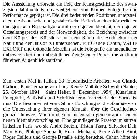
Die Aus­stel­lung erforscht ein Feld der Kunst­ge­schich­te des zwan­
zigs­ten Jahr­hun­derts, das weit­ge­hend von Kör­per, Foto­gra­fie und
Per­for­mance geprägt ist. Die drei bedeu­ten­den Posi­tio­nen unter­strei­
chen die ästhe­ti­sche und gestal­te­ri­sche Refle­xi­on einer kör­per­li­chen
und geis­ti­gen Beschäf­ti­gung mit der eige­nen Iden­ti­tät, der eige­nen
Gestal­tungs­pra­xis und der Not­wen­dig­keit, die Bezie­hung zwi­schen
dem Kör­per des Künst­lers und dem Raum der Archi­tek­tur, der
Natur und der Illu­si­on zu unter­su­chen. Für Clau­de Cahun, VALIE
EXPORT und Otto­nella Mocel­lin ist die Foto­gra­fie ein unend­li­cher,
unbe­weg­li­cher und unbe­strit­te­ner Zeu­ge einer Pra­xis, die auch nur
für einen Augen­blick stattfand.
Zum ers­ten Mal in Ita­li­en, 38 foto­gra­fi­sche Arbei­ten von
Clau­de
Cahun
, Künst­ler­na­me von Lucy Renée Mat­hil­de Schwob (Nan­tes,
25. Okto­ber 1894 – Saint Helier, 8. Dezem­ber 1954), Künst­le­rin,
Foto­gra­fin, Akti­vis­tin und Schrift­stel­le­rin, Ver­tre­te­rin des Sur­rea­lis­
mus. Die Beson­der­heit von Cahuns For­schung ist die stän­di­ge visu­
el­le Unter­su­chung ihrer eige­nen Iden­ti­tät, über die Geschlech­ter­
gren­zen hin­weg. Mann und Frau bie­ten sich gemein­sam in einem
neu­en Iden­ti­täts­vor­schlag an. Eine grund­le­gen­de Prä­senz im sur­rea­
lis­ti­schen Paris, wo sie André Bre­ton, Tris­tan Tzara, Sal­va­dor Dalì,
Man Ray, Phil­ip­pe Sou­pault, Hen­ri Mich­aux, Pierre Albert Birot,
Roger Cail­lois und Geor­ge Batail­le eif­rig besuch­te, Cahun hör­te nie