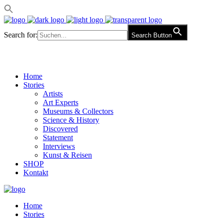
Search for:
Search Button
Home
Stories
Artists
Art Experts
Museums & Collectors
Science & History
Discovered
Statement
Interviews
Kunst & Reisen
SHOP
Kontakt
Home
Stories