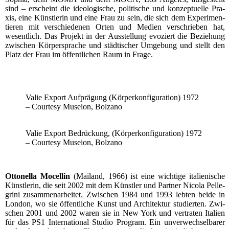
sind – erscheint die ideo­lo­gi­sche, poli­ti­sche und kon­zep­tu­el­le Pra­
xis, eine Künst­le­rin und eine Frau zu sein, die sich dem Expe­ri­men­
tie­ren mit ver­schie­de­nen Orten und Medi­en ver­schrie­ben hat,
wesent­lich. Das Pro­jekt in der Aus­stel­lung evo­ziert die Bezie­hung
zwi­schen Kör­per­spra­che und städ­ti­scher Umge­bung und stellt den
Platz der Frau im öffent­li­chen Raum in Frage.
Valie Export Auf­prä­gung (Kör­per­kon­fi­gu­ra­ti­on) 1972
– Cour­te­sy Mus­ei­on, Bolzano
Valie Export Bedrü­ckung, (Kör­per­kon­fi­gu­ra­ti­on) 1972
– Cour­te­sy Mus­ei­on, Bolzano
Otto­nella Mocel­lin
(Mai­land, 1966) ist eine wich­ti­ge ita­lie­ni­sche
Künst­le­rin, die seit 2002 mit dem Künst­ler und Part­ner Nico­la Pel­le­
g­ri­ni zusam­men­ar­bei­tet. Zwi­schen 1984 und 1993 leb­ten bei­de in
Lon­don, wo sie öffent­li­che Kunst und Archi­tek­tur stu­dier­ten. Zwi­
schen 2001 und 2002 waren sie in New York und ver­tra­ten Ita­li­en
für das PS1 Inter­na­tio­nal Stu­dio Pro­gram. Ein unver­wech­sel­ba­rer