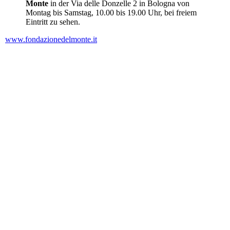
Mon­te
in der Via del­le Don­zel­le 2 in Bolo­gna von
Mon­tag bis Sams­tag, 10.00 bis 19.00 Uhr, bei frei­em
Ein­tritt zu sehen.
www.fondazionedelmonte.it