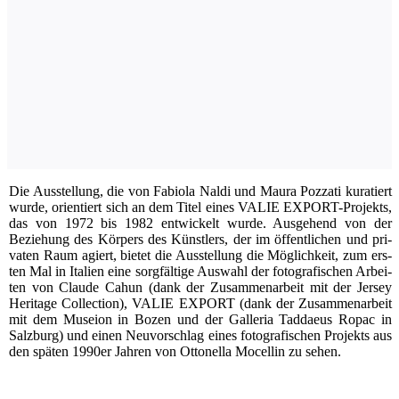
D
ie Aus­stel­lung, die von Fabio­la Nal­di und Mau­ra Poz­za­ti kura­tiert
wur­de, ori­en­tiert sich an dem Titel eines VALIE EXPORT-Pro­jekts,
das von 1972 bis 1982 ent­wi­ckelt wur­de. Aus­ge­hend von der
Bezie­hung des Kör­pers des Künst­lers, der im öffent­li­chen und pri­
va­ten Raum agiert, bie­tet die Aus­stel­lung die Mög­lich­keit, zum ers­
ten Mal in Ita­li­en eine sorg­fäl­ti­ge Aus­wahl der foto­gra­fi­schen Arbei­
ten von Clau­de Cahun (dank der Zusam­men­ar­beit mit der Jer­sey
Heri­ta­ge Coll­ec­tion), VALIE EXPORT (dank der Zusam­men­ar­beit
mit dem Mus­ei­on in Bozen und der Gal­le­ria Tad­dae­us Ropac in
Salz­burg) und einen Neu­vor­schlag eines foto­gra­fi­schen Pro­jekts aus
den spä­ten 1990er Jah­ren von Otto­nella Mocel­lin zu sehen.