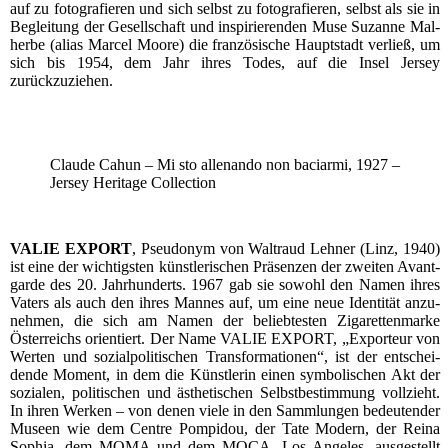
auf zu foto­gra­fie­ren und sich selbst zu foto­gra­fie­ren, selbst als sie in
Beglei­tung der Gesell­schaft und inspi­rie­ren­den Muse Suzan­ne Mal­
her­be (ali­as Mar­cel Moo­re) die fran­zö­si­sche Haupt­stadt ver­ließ, um
sich bis 1954, dem Jahr ihres Todes, auf die Insel Jer­sey
zurückzuziehen.
Clau­de Cahun – Mi sto allen­an­do non baciar­mi, 1927 –
Jer­sey Heri­ta­ge Collection
VALIE EXPORT
, Pseud­onym von Wal­traud Leh­ner (Linz, 1940)
ist eine der wich­tigs­ten künst­le­ri­schen Prä­sen­zen der zwei­ten Avant­
gar­de des 20. Jahr­hun­derts. 1967 gab sie sowohl den Namen ihres
Vaters als auch den ihres Man­nes auf, um eine neue Iden­ti­tät anzu­
neh­men, die sich am Namen der belieb­tes­ten Ziga­ret­ten­mar­ke
Öster­reichs ori­en­tiert. Der Name VALIE EXPORT, „Expor­teur von
Wer­ten und sozi­al­po­li­ti­schen Trans­for­ma­tio­nen“, ist der ent­schei­
den­de Moment, in dem die Künst­le­rin einen sym­bo­li­schen Akt der
sozia­len, poli­ti­schen und ästhe­ti­schen Selbst­be­stim­mung voll­zieht.
In ihren Wer­ken – von denen vie­le in den Samm­lun­gen bedeu­ten­der
Muse­en wie dem Cent­re Pom­pi­dou, der Tate Modern, der Rei­na
Sophia, dem MOMA und dem MOCA, Los Ange­les, aus­ge­stellt