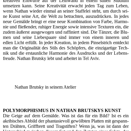
krea­ti­ven Ent­wür­fe auf der Lein­wand in einem stil­len Stu­di­um
umset­zen kann. Sei­ne Krea­ti­vi­tät erwacht jeden Tag zum Leben,
wenn Nathan wie­der ein­mal an sei­ner Staf­fe­lei steht, um durch sei­
ne Kunst sei­ne Art, die Welt zu betrach­ten, aus­zu­drü­cken. In jedes
neue Gemäl­de bringt er eine neue Kom­bi­na­ti­on von Far­be, Har­mo­
nie und flie­ßen­der, ruhi­ger Ener­gie sowie inten­si­ve Tex­tu­ren ein, die
zudem äußerst aus­ge­wo­gen und raf­fi­niert sind. Die Tän­zer, die Blu­
men und sei­ne Lie­bes­paa­re sind immer von einem inne­ren und
edlen Licht erfüllt. In jeder Krea­ti­on, in jedem Pin­sel­strich ent­deckt
man die Ori­gi­na­li­tät des Stils des Schöp­fers, die ein­zig­ar­ti­ge Tech­
nik und die erstaun­li­che Har­mo­nie des Aus­drucks und der Lebens­
freu­de. Nathan Brut­s­ky lebt und arbei­tet in Tel Aviv.
Nathan Brut­s­ky in sei­nem Atelier
POLYMORPHISMUS IN NATHAN BRUTSKYS KUNST
Die Gei­ge auf dem Gemäl­de. Was ist das für ein Bild? Ist es ein
akri­bi­sches Abbild der phan­ta­sie­voll gewölb­ten Plat­ten mit gespann­
ten Dräh­ten, Griff­brett und Trag­stif­ten? Wenn ja, was ist dann der