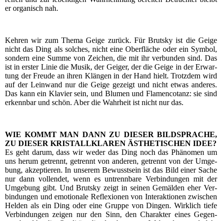
er orga­nisch nah.
Keh­ren wir zum The­ma Gei­ge zurück. Für Brut­s­ky ist die Gei­ge
nicht das Ding als sol­ches, nicht eine Ober­flä­che oder ein Sym­bol,
son­dern eine Sum­me von Zei­chen, die mit ihr ver­bun­den sind. Das
ist in ers­ter Linie die Musik, der Gei­ger, der die Gei­ge in der Erwar­
tung der Freu­de an ihren Klän­gen in der Hand hielt. Trotz­dem wird
auf der Lein­wand nur die Gei­ge gezeigt und nicht etwas ande­res.
Das kann ein Kla­vier sein, und Blu­men und Fla­men­co­tanz: sie sind
erkenn­bar und schön. Aber die Wahr­heit ist nicht nur das.
WIE KOMMT MAN DANN ZU DIESER BILDSPRACHE,
ZU DIESER KRISTALLKLAREN ÄSTHETISCHEN IDEE?
Es geht dar­um, dass wir weder das Ding noch das Phä­no­men um
uns her­um getrennt, getrennt von ande­ren, getrennt von der Umge­
bung, akzep­tie­ren. In unse­rem Bewusst­sein ist das Bild einer Sache
nur dann voll­endet, wenn es untrenn­ba­re Ver­bin­dun­gen mit der
Umge­bung gibt. Und Brut­s­ky zeigt in sei­nen Gemäl­den eher Ver­
bin­dun­gen und emo­tio­na­le Refle­xio­nen von Inter­ak­tio­nen zwi­schen
Hel­den als ein Ding oder eine Grup­pe von Din­gen. Wirk­lich tie­fe
Ver­bin­dun­gen zei­gen nur den Sinn, den Cha­rak­ter eines Gegen­