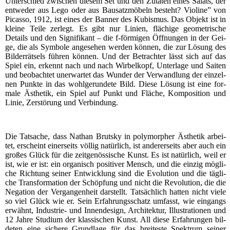
Unter­schied zwi­schen die­sem Set und den Zuta­ten eines Salats, der
ent­we­der aus Lego oder aus Bau­satz­mö­beln besteht? Vio­li­ne” von
Picas­so, 1912, ist eines der Ban­ner des Kubis­mus. Das Objekt ist in
klei­ne Tei­le zer­legt. Es gibt nur Lini­en, flä­chi­ge geo­me­tri­sche
Details und den Signi­fi­kant – die f‑förmigen Öff­nun­gen in der Gei­
ge, die als Sym­bo­le ange­se­hen wer­den kön­nen, die zur Lösung des
Bil­der­rät­sels füh­ren kön­nen. Und der Betrach­ter lässt sich auf das
Spiel ein, erkennt nach und nach Wir­bel­kopf, Unter­la­ge und Sai­ten
und beob­ach­tet uner­war­tet das Wun­der der Ver­wand­lung der ein­zel­
nen Punk­te in das wohl­ge­run­de­te Bild. Die­se Lösung ist eine for­
ma­le Ästhe­tik, ein Spiel auf Punkt und Flä­che, Kom­po­si­ti­on und
Linie, Zer­stö­rung und Verbindung.
Die Tat­sa­che, dass Nathan Brut­s­ky in poly­mor­pher Ästhe­tik arbei­
tet, erscheint einer­seits völ­lig natür­lich, ist ande­rer­seits aber auch ein
gro­ßes Glück für die zeit­ge­nös­si­sche Kunst. Es ist natür­lich, weil er
ist, wie er ist: ein orga­nisch posi­ti­ver Mensch, und die ein­zig mög­li­
che Rich­tung sei­ner Ent­wick­lung sind die Evo­lu­ti­on und die täg­li­
che Trans­for­ma­ti­on der Schöp­fung und nicht die Revo­lu­ti­on, die die
Nega­ti­on der Ver­gan­gen­heit dar­stellt. Tat­säch­lich hat­ten nicht vie­le
so viel Glück wie er. Sein Erfah­rungs­schatz umfasst, wie ein­gangs
erwähnt, Indus­trie- und Innen­de­sign, Archi­tek­tur, Illus­tra­tio­nen und
12 Jah­re Stu­di­um der klas­si­schen Kunst. All die­se Erfah­run­gen bil­
de­ten eine siche­re Grund­la­ge für das brei­tes­te Spek­trum sei­ner