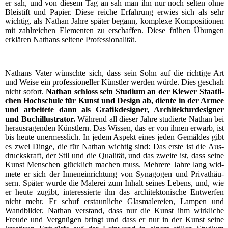
er sah, und von die­sem Tag an sah man ihn nur noch sel­ten ohne
Blei­stift und Papier. Die­se rei­che Erfah­rung erwies sich als sehr
wich­tig, als Nathan Jah­re spä­ter begann, kom­ple­xe Kom­po­si­tio­nen
mit zahl­rei­chen Ele­men­ten zu erschaf­fen. Die­se frü­hen Übun­gen
erklä­ren Nathans sel­te­ne Professionalität.
Nathans Vater wünsch­te sich, dass sein Sohn auf die rich­ti­ge Art
und Wei­se ein pro­fes­sio­nel­ler Künst­ler wer­den wür­de. Dies geschah
nicht sofort.
Nathan schloss sein Stu­di­um an der Kie­wer Staat­li­
chen Hoch­schu­le für Kunst und Design ab, dien­te in der Armee
und arbei­te­te dann als Gra­fik­de­si­gner, Archi­tek­tur­de­si­gner
und Buch­il­lus­tra­tor.
Wäh­rend all die­ser Jah­re stu­dier­te Nathan bei
her­aus­ra­gen­den Künst­lern. Das Wis­sen, das er von ihnen erwarb, ist
bis heu­te uner­mess­lich. In jedem Aspekt eines jeden Gemäl­des gibt
es zwei Din­ge, die für Nathan wich­tig sind: Das ers­te ist die Aus­
drucks­kraft, der Stil und die Qua­li­tät, und das zwei­te ist, dass sei­ne
Kunst Men­schen glück­lich machen muss. Meh­re­re Jah­re lang wid­
me­te er sich der Innen­ein­rich­tung von Syn­ago­gen und Pri­vat­häu­
sern. Spä­ter wur­de die Male­rei zum Inhalt sei­nes Lebens, und, wie
er heu­te zugibt, inter­es­sier­te ihn das archi­tek­to­ni­sche Ent­wer­fen
nicht mehr. Er schuf erstaun­li­che Glas­ma­le­rei­en, Lam­pen und
Wand­bil­der. Nathan ver­stand, dass nur die Kunst ihm wirk­li­che
Freu­de und Ver­gnü­gen bringt und dass er nur in der Kunst sei­ne