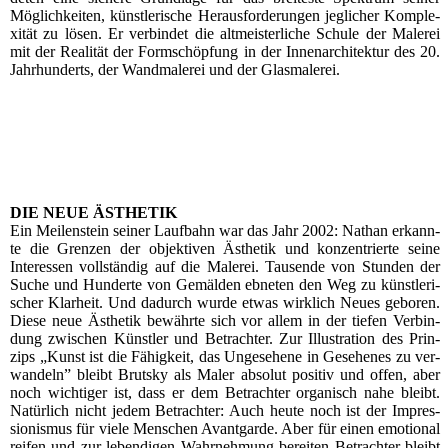
Mög­lich­kei­ten, künst­le­ri­sche Her­aus­for­de­run­gen jeg­li­cher Kom­ple­
xi­tät zu lösen. Er ver­bin­det die alt­meis­ter­li­che Schu­le der Male­rei
mit der Rea­li­tät der Form­schöp­fung in der Innen­ar­chi­tek­tur des 20.
Jahr­hun­derts, der Wand­ma­le­rei und der Glasmalerei.
DIE NEUE ÄSTHETIK
Ein Mei­len­stein sei­ner Lauf­bahn war das Jahr 2002: Nathan erkann­
te die Gren­zen der objek­ti­ven Ästhe­tik und kon­zen­trier­te sei­ne
Inter­es­sen voll­stän­dig auf die Male­rei. Tau­sen­de von Stun­den der
Suche und Hun­der­te von Gemäl­den ebne­ten den Weg zu künst­le­ri­
scher Klar­heit. Und dadurch wur­de etwas wirk­lich Neu­es gebo­ren.
Die­se neue Ästhe­tik bewähr­te sich vor allem in der tie­fen Ver­bin­
dung zwi­schen Künst­ler und Betrach­ter. Zur Illus­tra­ti­on des Prin­
zips „Kunst ist die Fähig­keit, das Unge­se­he­ne in Gese­he­nes zu ver­
wan­deln” bleibt Brut­s­ky als Maler abso­lut posi­tiv und offen, aber
noch wich­ti­ger ist, dass er dem Betrach­ter orga­nisch nahe bleibt.
Natür­lich nicht jedem Betrach­ter: Auch heu­te noch ist der Impres­
sio­nis­mus für vie­le Men­schen Avant­gar­de. Aber für einen emo­tio­nal
rei­fen und zur leben­di­gen Wahr­neh­mung berei­ten Betrach­ter bleibt