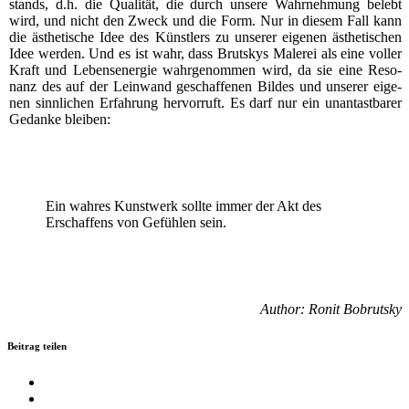
stands, d.h. die Qua­li­tät, die durch unse­re Wahr­neh­mung belebt
wird, und nicht den Zweck und die Form. Nur in die­sem Fall kann
die ästhe­ti­sche Idee des Künst­lers zu unse­rer eige­nen ästhe­ti­schen
Idee wer­den. Und es ist wahr, dass Brut­s­kys Male­rei als eine vol­ler
Kraft und Lebens­en­er­gie wahr­ge­nom­men wird, da sie eine Reso­
nanz des auf der Lein­wand geschaf­fe­nen Bil­des und unse­rer eige­
nen sinn­li­chen Erfah­rung her­vor­ruft. Es darf nur ein unan­tast­ba­rer
Gedan­ke bleiben:
Ein wah­res Kunst­werk soll­te immer der Akt des
Erschaf­fens von Gefüh­len sein.
Aut­hor: Ronit Bobrutsky
Beitrag teilen