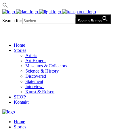
Search for:
Search Button
Home
Stories
Artists
Art Experts
Museums & Collectors
Science & History
Discovered
Statement
Interviews
Kunst & Reisen
SHOP
Kontakt
Home
Stories