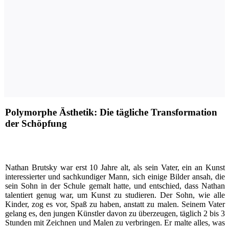
Polymorphe Ästhetik: Die tägliche Transformation
der Schöpfung
N
athan Brut­s­ky war erst 10 Jah­re alt, als sein Vater, ein an Kunst
inter­es­sier­ter und sach­kun­di­ger Mann, sich eini­ge Bil­der ansah, die
sein Sohn in der Schu­le gemalt hat­te, und ent­schied, dass Nathan
talen­tiert genug war, um Kunst zu stu­die­ren. Der Sohn, wie alle
Kin­der, zog es vor, Spaß zu haben, anstatt zu malen. Sei­nem Vater
gelang es, den jun­gen Künst­ler davon zu über­zeu­gen, täg­lich 2 bis 3
Stun­den mit Zeich­nen und Malen zu ver­brin­gen. Er mal­te alles, was