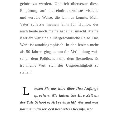
gehört zu wer­den. Und ich über­setz­te die­se
Empö­rung auf die ein­drucks­volls­te visu­el­le
und ver­ba­le Wei­se, die ich nur konn­te. Mein
Vater schätz­te mei­nen Sinn für Humor, der
auch heu­te noch mei­ne Arbeit aus­macht. Mei­ne
Kar­rie­re war eine außer­ge­wöhn­li­che Rei­se. Das
Werk ist auto­bio­gra­phisch. In den letz­ten mehr
als 50 Jah­ren ging es um die Ver­bin­dung zwi­
schen dem Poli­ti­schen und dem Sexu­el­len. Es
ist mei­ne Wut, sich der Unge­rech­tig­keit zu
stellen!
L
assen Sie uns kurz über Ihre Anfän­ge
spre­chen. Wie haben Sie Ihre Zeit an
der Yale School of Art ver­bracht? Wer und was
hat Sie in die­ser Zeit beson­ders beeinflusst?