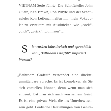
VIET­NAM-Serie führ­te. Die Schrift­stel­ler John
Gua­re, Ken Brown, Ron Whyte und der Schau­
spie­ler Ron Leib­man hal­fen mir, mein Voka­bu­
lar zu erwei­tern mit Aus­drü­cken wie „cock“,
„dick“, „prick“, „John­son“…
S
ie wur­den künst­le­risch und sprach­lich
von „Bath­room Graf­fi­ti“ inspi­riert.
Warum?
„
Bath­room Graf­fi­ti“ ver­wen­det eine direk­te,
unmit­tel­ba­re Spra­che. Es ist kom­ple­xer, als Sie
sich vor­stel­len kön­nen, denn wenn man sich
ent­leert, löst man sich auch von sei­nem Geist.
Es ist eine pri­va­te Welt, die ins Unter­be­wusst­
sein geht. Gra­fi­sche Dar­stel­lun­gen von Geni­ta­