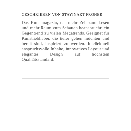
GESCHRIEBEN VON
STAYINART FRONER
Das Kunstmagazin, das mehr Zeit zum Lesen
und mehr Raum zum Schauen beansprucht: ein
Gegentrend zu vielen Megatrends. Geeignet für
Kunstliebhaber, die tiefer gehen möchten und
bereit sind, inspiriert zu werden. Intellektuell
anspruchsvolle Inhalte, innovatives Layout und
elegantes Design auf höchstem
Qualitätsstandard.
Museum Kloster Neustift
Museum Kloster Neustift. In Paul Renners
künstlerischem Ansatz geht es um Kochen,
Malen, Musik Schreiben, Skulpturen Bauen,
das experimentelle Inszenieren