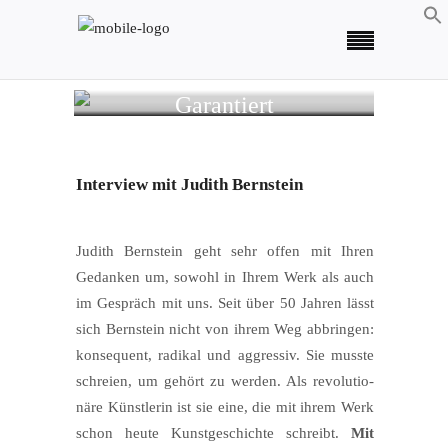
Garantiert
unzensiert!
Interview mit Judith Bernstein
Judith Bern­stein geht sehr offen mit Ihren
Gedan­ken um, sowohl in Ihrem Werk als auch
im Gespräch mit uns. Seit über 50 Jah­ren lässt
sich Bern­stein nicht von ihrem Weg abbrin­gen:
kon­se­quent, radi­kal und aggres­siv. Sie muss­te
schrei­en, um gehört zu wer­den. Als revo­lu­tio­
nä­re Künst­le­rin ist sie eine, die mit ihrem Werk
schon heu­te Kunst­ge­schich­te schreibt.
Mit