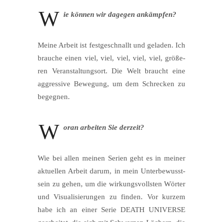
W
ie kön­nen wir dage­gen ankämpfen?
Mei­ne Arbeit ist fest­ge­schnallt und gela­den. Ich
brau­che einen viel, viel, viel, viel, viel, grö­ße­
ren Ver­an­stal­tungs­ort. Die Welt braucht eine
aggres­si­ve Bewe­gung, um dem Schre­cken zu
begegnen.
W
oran arbei­ten Sie derzeit?
Wie bei allen mei­nen Seri­en geht es in mei­ner
aktu­el­len Arbeit dar­um, in mein Unter­be­wusst­
sein zu gehen, um die wir­kungs­volls­ten Wör­ter
und Visua­li­sie­run­gen zu fin­den. Vor kur­zem
habe ich an einer Serie DEATH UNIVERSE