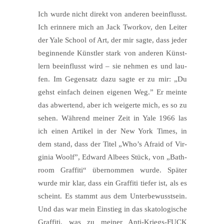
Ich wur­de nicht direkt von ande­ren beein­flusst.
Ich erin­ne­re mich an Jack Twor­kov, den Lei­ter
der Yale School of Art, der mir sag­te, dass jeder
begin­nen­de Künst­ler stark von ande­ren Künst­
lern beein­flusst wird – sie neh­men es und lau­
fen. Im Gegen­satz dazu sag­te er zu mir: „Du
gehst ein­fach dei­nen eige­nen Weg.” Er mein­te
das abwer­tend, aber ich wei­ger­te mich, es so zu
sehen. Wäh­rend mei­ner Zeit in Yale 1966 las
ich einen Arti­kel in der New York Times, in
dem stand, dass der Titel „Who’s Afraid of Vir­
gi­nia Woolf”, Edward Albees Stück, von „Bath­
room Graf­fi­ti“ über­nom­men wur­de. Spä­ter
wur­de mir klar, dass ein Graf­fi­ti tie­fer ist, als es
scheint. Es stammt aus dem Unter­be­wusst­sein.
Und das war mein Ein­stieg in das skato­lo­gi­sche
Graf­fi­ti, was zu mei­ner Anti-Kriegs-FUCK