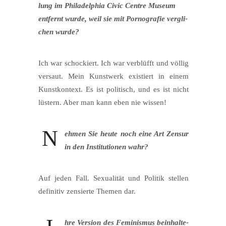
lung im Phil­adel­phia Civic Cent­re Muse­um
ent­fernt wur­de, weil sie mit Por­no­gra­fie ver­gli­
chen wurde?
Ich war scho­ckiert. Ich war ver­blüfft und völ­lig
ver­saut. Mein Kunst­werk exis­tiert in einem
Kunst­kon­text. Es ist poli­tisch, und es ist nicht
lüs­tern. Aber man kann eben nie wissen!
N
ehmen Sie heu­te noch eine Art Zen­sur
in den Insti­tu­tio­nen wahr?
Auf jeden Fall. Sexua­li­tät und Poli­tik stel­len
defi­ni­tiv zen­sier­te The­men dar.
hre Ver­si­on des Femi­nis­mus beinhal­te­