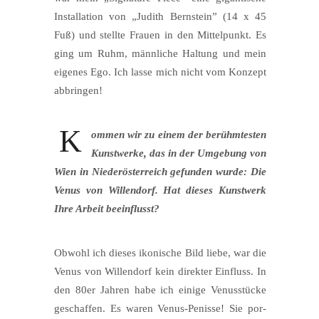
Instal­la­ti­on von „Judith Bern­stein” (14 x 45
Fuß) und stell­te Frau­en in den Mit­tel­punkt. Es
ging um Ruhm, männ­li­che Hal­tung und mein
eige­nes Ego. Ich las­se mich nicht vom Kon­zept
abbringen!
K
ommen wir zu einem der berühm­tes­ten
Kunst­wer­ke, das in der Umge­bung von
Wien in Nie­der­ös­ter­reich gefun­den wur­de: Die
Venus von Wil­len­dorf. Hat die­ses Kunst­werk
Ihre Arbeit beeinflusst?
Obwohl ich die­ses iko­ni­sche Bild lie­be, war die
Venus von Wil­len­dorf kein direk­ter Ein­fluss. In
den 80er Jah­ren habe ich eini­ge Venus­stü­cke
geschaf­fen. Es waren Venus-Penis­se! Sie por­