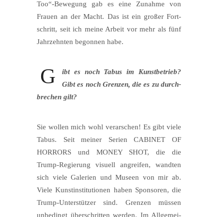
Too“-Bewegung gab es eine Zunah­me von
Frau­en an der Macht. Das ist ein gro­ßer Fort­
schritt, seit ich mei­ne Arbeit vor mehr als fünf
Jahr­zehn­ten begon­nen habe.
G
ibt es noch Tabus im Kunst­be­trieb?
Gibt es noch Gren­zen, die es zu durch­
bre­chen gilt?
Sie wol­len mich wohl ver­ar­schen! Es gibt vie­le
Tabus. Seit mei­ner Seri­en CABINET OF
HORRORS und MONEY SHOT, die die
Trump-Regie­rung visu­ell angrei­fen, wand­ten
sich vie­le Gale­rien und Muse­en von mir ab.
Vie­le Kunst­in­sti­tu­tio­nen haben Spon­so­ren, die
Trump-Unter­stüt­zer sind. Gren­zen müs­sen
unbe­dingt über­schrit­ten wer­den. Im All­ge­mei­