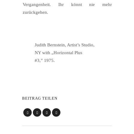
Ver­gan­gen­heit. Ihr könnt nie mehr
zurückgehen.
Judith Bern­stein, Artist’s Stu­dio,
NY with „Hori­zon­tal Plus
#3,” 1975.
BEITRAG TEILEN