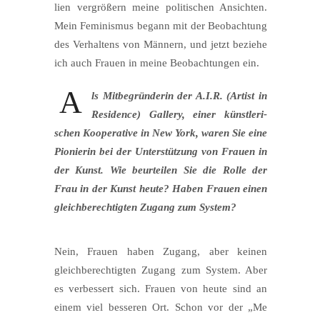
li­en ver­grö­ßern mei­ne poli­ti­schen Ansich­ten.
Mein Femi­nis­mus begann mit der Beob­ach­tung
des Ver­hal­tens von Män­nern, und jetzt bezie­he
ich auch Frau­en in mei­ne Beob­ach­tun­gen ein.
A
ls Mit­be­grün­de­rin der A.I.R. (Artist in
Resi­dence) Gal­lery, einer künst­le­ri­
schen Koope­ra­ti­ve in New York, waren Sie eine
Pio­nie­rin bei der Unter­stüt­zung von Frau­en in
der Kunst. Wie beur­tei­len Sie die Rol­le der
Frau in der Kunst heu­te? Haben Frau­en einen
gleich­be­rech­tig­ten Zugang zum System?
Nein, Frau­en haben Zugang, aber kei­nen
gleich­be­rech­tig­ten Zugang zum Sys­tem. Aber
es ver­bes­sert sich. Frau­en von heu­te sind an
einem viel bes­se­ren Ort. Schon vor der „Me