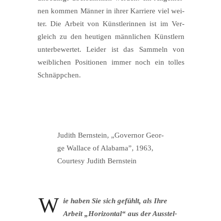
nen kom­men Män­ner in ihrer Kar­rie­re viel wei­
ter. Die Arbeit von Künst­le­rin­nen ist im Ver­
gleich zu den heu­ti­gen männ­li­chen Künst­lern
unter­be­wer­tet. Lei­der ist das Sam­meln von
weib­li­chen Posi­tio­nen immer noch ein tol­les
Schnäppchen.
Judith Bern­stein, „Gover­nor Geor­
ge Wal­lace of Ala­ba­ma”, 1963,
Cour­te­sy Judith Bernstein
W
ie haben Sie sich gefühlt, als Ihre
Arbeit „Hori­zon­tal“ aus der Aus­stel­