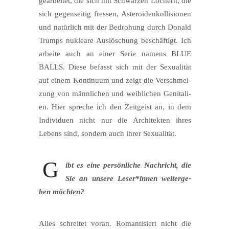
gear­bei­tet, die sich mit Schwar­zen Löchern, die
sich gegen­sei­tig fres­sen, Aste­ro­iden­kol­li­sio­nen
und natür­lich mit der Bedro­hung durch Donald
Trumps nuklea­re Aus­lö­schung beschäf­tigt. Ich
arbei­te auch an einer Serie namens BLUE
BALLS. Die­se befasst sich mit der Sexua­li­tät
auf einem Kon­ti­nu­um und zeigt die Ver­schmel­
zung von männ­li­chen und weib­li­chen Geni­ta­li­
en. Hier spre­che ich den Zeit­geist an, in dem
Indi­vi­du­en nicht nur die Archi­tek­ten ihres
Lebens sind, son­dern auch ihrer Sexualität.
G
ibt es eine per­sön­li­che Nach­richt, die
Sie an unse­re Leser*innen wei­ter­ge­
ben möchten?
Alles schrei­tet vor­an. Roman­ti­siert nicht die