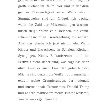
gro­ße Ele­fant im Raum. Wir sind in der drin­
gen­den Not­wen­dig­keit einer Waf­fen­re­form.
Sturm­ge­weh­re sind ein Gräu­el. Ich dach­te,
wenn die Zahl der Mas­sen­tö­tun­gen astro­no­
misch steigt, wür­de es aus­rei­chen, die ver­ab­
scheu­ungs­wür­di­ge Gesetz­ge­bung zu ändern.
Aber das glau­be ich jetzt nicht mehr. Wenn
Kin­der und Erwach­se­ne in Schu­len, Kir­chen,
Syn­ago­gen, Kinos, Ein­kaufs­zen­tren und bei
Fes­ti­vals nicht sicher sind, was sagt das dann
über Ame­ri­ka aus? Eine der gefähr­lichs­ten
Mäch­te sind der­zeit die Wei­ßen Supre­ma­zis­ten,
extrem rech­te Grup­pie­run­gen, der natio­na­le
und inter­na­tio­na­le Ter­ro­ris­mus, Donald Trump
und ande­re reak­tio­nä­re rech­te Füh­rer welt­weit,
von denen es genü­gend gibt.