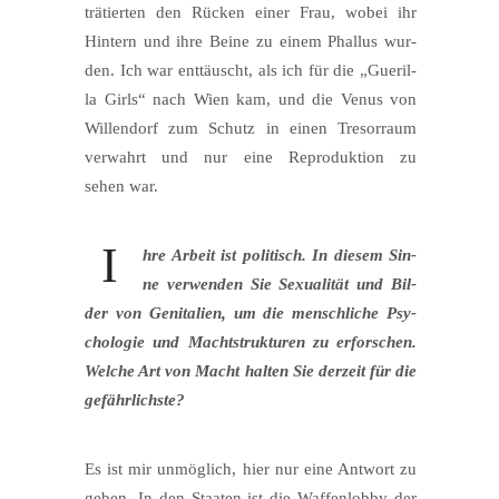
trä­tier­ten den Rücken einer Frau, wobei ihr
Hin­tern und ihre Bei­ne zu einem Phal­lus wur­
den. Ich war ent­täuscht, als ich für die „Gue­ril­
la Girls“ nach Wien kam, und die Venus von
Wil­len­dorf zum Schutz in einen Tre­sor­raum
ver­wahrt und nur eine Repro­duk­ti­on zu
sehen war.
I
hre Arbeit ist poli­tisch. In die­sem Sin­
ne ver­wen­den Sie Sexua­li­tät und Bil­
der von Geni­ta­li­en, um die mensch­li­che Psy­
cho­lo­gie und Macht­struk­tu­ren zu erfor­schen.
Wel­che Art von Macht hal­ten Sie der­zeit für die
gefährlichste?
Es ist mir unmög­lich, hier nur eine Ant­wort zu
geben. In den Staa­ten ist die Waf­fen­lob­by der