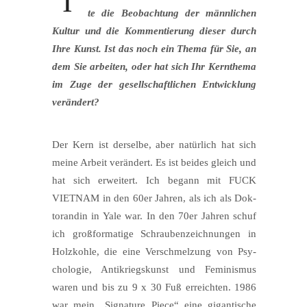
I
te die Beob­ach­tung der männ­li­chen
Kul­tur und die Kom­men­tie­rung die­ser durch
Ihre Kunst. Ist das noch ein The­ma für Sie, an
dem Sie arbei­ten, oder hat sich Ihr Kern­the­ma
im Zuge der gesell­schaft­li­chen Ent­wick­lung
verändert?
Der Kern ist der­sel­be, aber natür­lich hat sich
mei­ne Arbeit ver­än­dert. Es ist bei­des gleich und
hat sich erwei­tert. Ich begann mit FUCK
VIETNAM in den 60er Jah­ren, als ich als Dok­
to­ran­din in Yale war. In den 70er Jah­ren schuf
ich groß­for­ma­ti­ge Schrau­ben­zeich­nun­gen in
Holz­koh­le, die eine Ver­schmel­zung von Psy­
cho­lo­gie, Anti­kriegs­kunst und Femi­nis­mus
waren und bis zu 9 x 30 Fuß erreich­ten. 1986
war mein „Signa­tu­re Pie­ce“ eine gigan­ti­sche