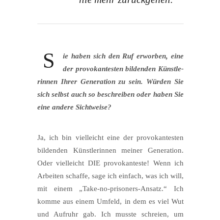
S
ie haben sich den Ruf erwor­ben, eine
der pro­vo­kan­tes­ten bil­den­den Künst­le­
rin­nen Ihrer Gene­ra­ti­on zu sein. Wür­den Sie
sich selbst auch so beschrei­ben oder haben Sie
eine ande­re Sichtweise?
Ja, ich bin viel­leicht eine der pro­vo­kan­tes­ten
bil­den­den Künst­le­rin­nen mei­ner Gene­ra­ti­on.
Oder viel­leicht DIE pro­vo­kan­tes­te! Wenn ich
Arbei­ten schaf­fe, sage ich ein­fach, was ich will,
mit einem „Take-no-pri­soners-Ansatz.“ Ich
kom­me aus einem Umfeld, in dem es viel Wut
und Auf­ruhr gab. Ich muss­te schrei­en, um