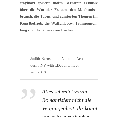
stay­in­art spricht Judith Bern­stein exklu­siv
über die Wut der Frau­en, den Macht­miss­
brauch, die Tabus, und zen­sier­ten The­men im
Kunst­be­trieb, die Waf­fen­lob­by, Trumpen­sch­
long und die Schwar­zen Löcher.
Judith Bern­stein at Natio­nal Aca­
de­my NY with „Death Uni­ver­
se”, 2018.
Alles schrei­tet vor­an.
Roman­ti­siert nicht die
Ver­gan­gen­heit. Ihr könnt
nie mehr zurückgehen.