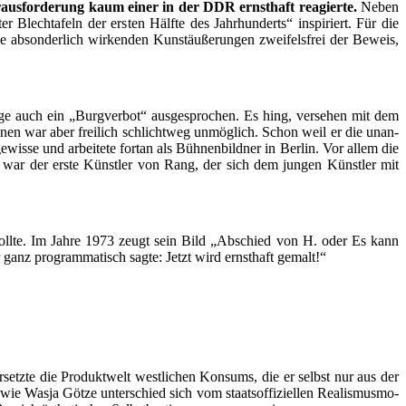
r­aus­for­de­rung kaum einer in der DDR ernst­haft reagier­te.
Neben
r Blech­ta­feln der ers­ten Hälf­te des Jahr­hun­derts“ inspi­riert. Für die
ie abson­der­lich wir­ken­den Kunst­äu­ße­run­gen zwei­fels­frei der Beweis,
rige auch ein „Burg­ver­bot“ aus­ge­spro­chen. Es hing, ver­se­hen mit dem
n­nen war aber frei­lich schlicht­weg unmög­lich. Schon weil er die unan­
e­wis­se und arbei­te­te fort­an als Büh­nen­bild­ner in Ber­lin. Vor allem die
­er war der ers­te Künst­ler von Rang, der sich dem jun­gen Künst­ler mit
sen soll­te. Im Jah­re 1973 zeugt sein Bild „Abschied von H. oder Es kann
ganz pro­gram­ma­tisch sag­te: Jetzt wird ernst­haft gemalt!“
rsetz­te die Pro­dukt­welt west­li­chen Kon­sums, die er selbst nur aus der
Was­ja Göt­ze unter­schied sich vom staats­of­fi­zi­el­len Rea­lis­mus­mo­