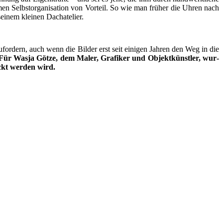
en Selbst­or­ga­ni­sa­ti­on von Vor­teil. So wie man frü­her die Uhren nach
sei­nem klei­nen Dachatelier.
u­for­dern, auch wenn die Bil­der erst seit eini­gen Jah­ren den Weg in die
Für Was­ja Göt­ze, dem Maler, Gra­fi­ker und Objekt­künst­ler, wur­
eckt wer­den wird.