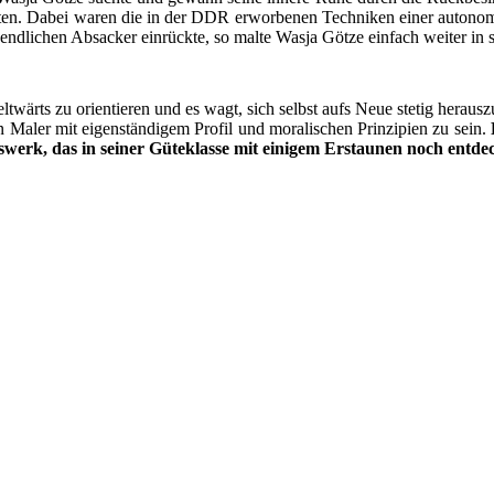
soll­ten. Dabei waren die in der DDR erwor­be­nen Tech­ni­ken einer auto­no­m
i­chen Absa­cker ein­rück­te, so mal­te Was­ja Göt­ze ein­fach wei­ter in 
wärts zu ori­en­tie­ren und es wagt, sich selbst aufs Neue ste­tig her­aus­z
n Maler mit eigen­stän­di­gem Pro­fil und mora­li­schen Prin­zi­pi­en zu sein.
ens­werk, das in sei­ner Güte­klas­se mit eini­gem Erstau­nen noch ent­d