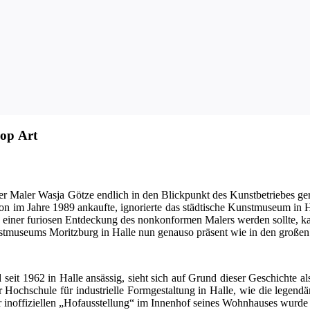
Pop Art
er Maler Was­ja Göt­ze end­lich in den Blick­punkt des Kunst­be­trie­bes g
­on im Jah­re 1989 ankauf­te, igno­rier­te das städ­ti­sche Kunst­mu­se­um in Ha
zu einer furio­sen Ent­de­ckung des non­kon­for­men Malers wer­den soll­te, 
Kunst­mu­se­ums Moritz­burg in Hal­le nun genau­so prä­sent wie in den gro­ße
d seit 1962 in Hal­le ansäs­sig, sieht sich auf Grund die­ser Geschich­te
h­schu­le für indus­tri­el­le Form­ge­stal­tung in Hal­le, wie die legen­dä­
of­fi­zi­el­len „Hof­aus­stel­lung“ im Innen­hof sei­nes Wohn­hau­ses wur­de