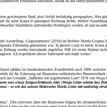
st­le­ri­sche Pro­duk­ti­on ein­schloss, anstatt sie aus einem puri­fi­zier­te
en geschun­de­ne Stadt, dem Ver­fall leicht­fer­tig preis­ge­ge­ben. Hier gab e
 Wind für sei­ne Kunst in güns­ti­ge­re Rich­tung dreh­te, blie­ben Aus­stel­lu
lüs­sel­ten Sinn­bil­dern indi­vi­du­el­ler Bedräng­nis wer­den, ab und an auß
e Aus­stel­lung „Gegen­stim­men“ (2016) im Ber­li­ner Mar­tin-Gro­pi­us-Ba
ol­gen­der Erkennt­nis gekom­men war: In die­sem Land ist mei­ne Kunst prä
he Hal­tung wer­den hier­zu­lan­de abge­lehnt. Will ich mei­ne Hei­mat nicht
gie­ren. Ich respek­tier­te die­sen Tat­be­stand und mal­te weiter.“
deutsch­land zähl­ten im bun­des­deut­schen Kunst­be­trieb nach 1989 zunächs
lls für die Zulas­sung zur Illus­tra­ti­on zeit­his­to­ri­scher Pha­sen­ver­läu
ch das Gemäl­de „Still­le­ben mit unge­be­te­nem Gast“ 1978 von Was­ja G
 nun schon fort­ge­schrit­te­nen Alter (Was­ja Göt­ze erleb­te den Bei­tr
n­nen – so wie das sei­nem Maler­sohn Moritz Göt­ze mit umtrie­big-viru­l
ar“. Den schwe­ren Jah­re der Repres­si­on folg­ten die aben­teu­er­li­che
 Was­ja Göt­ze such­te und gewann sei­ne inne­re Ruhe durch die Rück­be­si