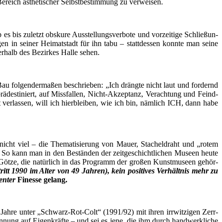
n Bereich ästhe­ti­scher Selbst­be­stim­mung zu verweisen.
s bis zuletzt obsku­re Aus­stel­lungs­ver­bo­te und vor­zei­ti­ge Schlie­ßun­
n­gen in sei­ner Hei­mat­stadt für ihn tabu – statt­des­sen konn­te man sei­ne
er­halb des Bezir­kes Hal­le sehen.
u fol­gen­der­ma­ßen beschrie­ben: „Ich dräng­te nicht laut und for­dernd
­de­sti­niert, auf Miss­fal­len, Nicht-Akzep­tanz, Ver­ach­tung und Feind­
 ver­las­sen, will ich hier­blei­ben, wie ich bin, näm­lich ICH, dann habe
t nicht viel – die The­ma­ti­sie­rung von Mau­er, Sta­chel­draht und „rotem
­fe. So kann man in den Bestän­den der zeit­ge­schicht­li­chen Muse­en heu­te
öt­ze, die natür­lich in das Pro­gramm der gro­ßen Kunst­mu­se­en gehör­
itt 1990 im Alter von 49 Jah­ren), kein posi­ti­ves Ver­hält­nis mehr zu
en­ter
Fines­se gelang.
n Jah­re unter „Schwarz-Rot-Colt“ (1991/92) mit ihren irr­wit­zi­gen Zerr­
n­nung auf Eigen­kräf­te – und sei es jene, die ihm durch hand­werk­li­che