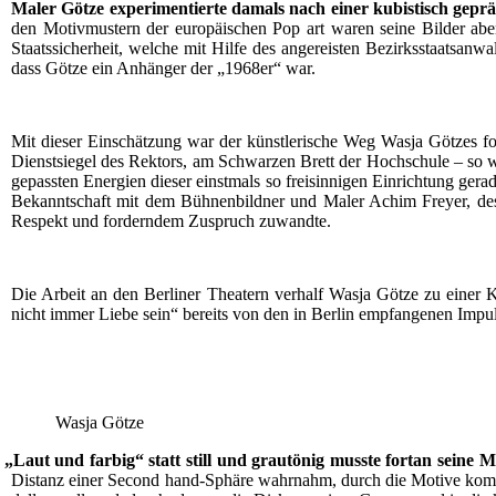
Maler Göt­ze expe­ri­men­tier­te damals nach einer kubis­tisch geprä
den Motiv­mus­tern der euro­päi­schen Pop art waren sei­ne Bil­der aber eb
Staats­si­cher­heit, wel­che mit Hil­fe des ange­reis­ten Bezirks­staats­an
dass Göt­ze ein Anhän­ger der „1968er“ war.
Mit die­ser Ein­schät­zung war der künst­le­ri­sche Weg Was­ja Göt­zes fo
Dienst­sie­gel des Rek­tors, am Schwar­zen Brett der Hoch­schu­le – so w
ge­pass­ten Ener­gien die­ser einst­mals so frei­sin­ni­gen Ein­rich­tung gera
Bekannt­schaft mit dem Büh­nen­bild­ner und Maler Achim Frey­er, des­sen
Respekt und for­dern­dem Zuspruch zuwandte.
Die Arbeit an den Ber­li­ner Thea­tern ver­half Was­ja Göt­ze zu einer K
nicht immer Lie­be sein“ bereits von den in Ber­lin emp­fan­ge­nen Impul­
Was­ja Götze
„
Laut und far­big“ statt still und grau­tö­nig muss­te fort­an sei­ne Ma
Distanz einer Second hand-Sphä­re wahr­nahm, durch die Moti­ve kom­mu­nis