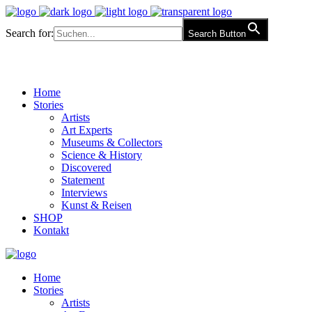
Search for:
Search Button
Home
Stories
Artists
Art Experts
Museums & Collectors
Science & History
Discovered
Statement
Interviews
Kunst & Reisen
SHOP
Kontakt
Home
Stories
Artists