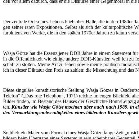
dell vor allem dadurch, dass er die Dis­kur­se einer Gegen­mo­ral in die kün
Der zen­tra­le Ort sei­nes Lebens blieb aber Hal­le, die in den 1980er Jah­r
gen sei­ner raren Expo­si­tio­nen. Selbst als sich der kul­tur­po­li­ti­sche
farb­in­ten­si­ven Wer­ke, die in den spä­ten 1970er Jah­ren zu kaum ver­sch
Was­ja Göt­ze hat die Essenz jener DDR-Jah­re in einem State­ment für di
in die Öffent­lich­keit wie eini­ge ande­re DDR-Künst­ler, weil ich zu f
schaft zu sto­ßen. Mei­ne Art zu leben sowie mei­ne poli­tisch-mora­li­sc
ich in die­ser Dik­ta­tur den Preis zu zah­len: die Miss­ach­tung und das Ne
Die­se sin­gu­lä­re kunst­his­to­ri­sche Stel­lung Was­ja Göt­zes in Ost­
Tele­fon“ („Das rote Tele­phon“, 1971) reich­te im engen Blick­feld allen­fa
Bil­der fin­den, im Bestand des Hau­ses der Geschich­te Bonn/Leipzig au
ten.
Künst­ler wie Was­ja Göt­ze moch­ten aber auch nach 1989, in einem
den Ver­mark­tungs­not­wen­dig­kei­ten eines bil­den­den Künst­lers gewi
So blieb ein Maler vom For­mat eines Was­ja Göt­ze lan­ge Zeit „unsicht­b
bil­dern beim Über­gang eines Sys­tems in sein schein­ba­res Gegen­teil.