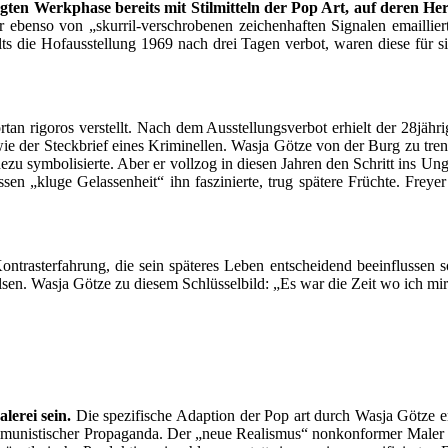
g­ten Werk­pha­se bereits mit Stil­mit­teln der Pop Art, auf deren He
en­so von „skur­ril-ver­schro­be­nen zei­chen­haf­ten Signa­len email­lier­te
­walts die Hof­aus­stel­lung 1969 nach drei Tagen ver­bot, waren die­se für s
rt­an rigo­ros ver­stellt. Nach dem Aus­stel­lungs­ver­bot erhielt der 28jäh
ie der Steck­brief eines Kri­mi­nel­len. Was­ja Göt­ze von der Burg zu tre
­de­zu sym­bo­li­sier­te. Aber er voll­zog in die­sen Jah­ren den Schritt ins Ung
 „klu­ge Gelas­sen­heit“ ihn fas­zi­nier­te, trug spä­te­re Früch­te. Frey
on­trast­er­fah­rung, die sein spä­te­res Leben ent­schei­dend beein­flus­
sen. Was­ja Göt­ze zu die­sem Schlüs­sel­bild: „Es war die Zeit wo ich mir 
le­rei sein.
Die spe­zi­fi­sche Adap­ti­on der Pop art durch Was­ja Göt­ze e
­ti­scher Pro­pa­gan­da. Der „neue Rea­lis­mus“ non­kon­for­mer Maler wie 