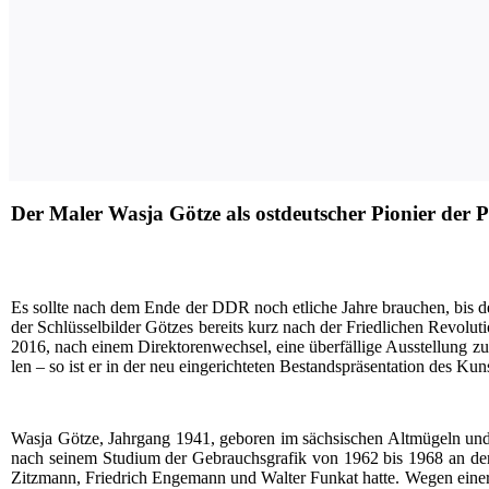
Der Maler Wasja Götze als ostdeutscher Pionier der 
E
s soll­te nach dem Ende der DDR noch etli­che Jah­re brau­chen, bis d
der Schlüs­sel­bil­der Göt­zes bereits kurz nach der Fried­li­chen Revo­lu­ti
2016, nach einem Direk­to­ren­wech­sel, eine über­fäl­li­ge Aus­stel­lung 
len – so ist er in der neu ein­ge­rich­te­ten Bestands­prä­sen­ta­ti­on des 
Was­ja Göt­ze, Jahr­gang 1941, gebo­ren im säch­si­schen Alt­mü­geln un
nach sei­nem Stu­di­um der Gebrauchs­gra­fik von 1962 bis 1968 an der Hoc
Zitz­mann, Fried­rich Enge­mann und Wal­ter Funkat hat­te. Wegen einer in