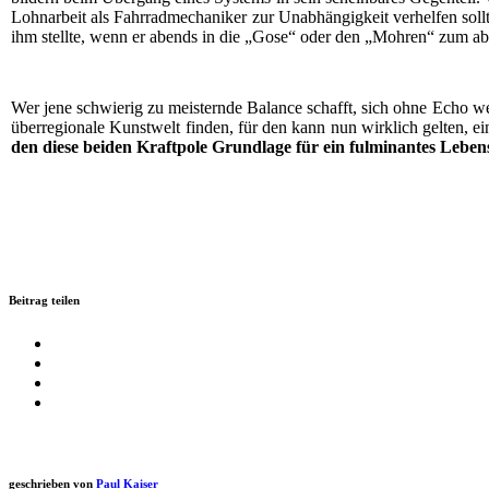
Lohn­ar­beit als Fahr­rad­me­cha­ni­ker zur Unab­hän­gig­keit ver­hel­fen 
ihm stell­te, wenn er abends in die „Gose“ oder den „Moh­ren“ zum abend­l
Wer jene schwie­rig zu meis­tern­de Balan­ce schafft, sich ohne Echo welt­
über­re­gio­na­le Kunst­welt fin­den, für den kann nun wirk­lich gel­ten, ei
den die­se bei­den Kraft­po­le Grund­la­ge für ein ful­mi­nan­tes Leb
Beitrag teilen
geschrieben von
Paul Kaiser