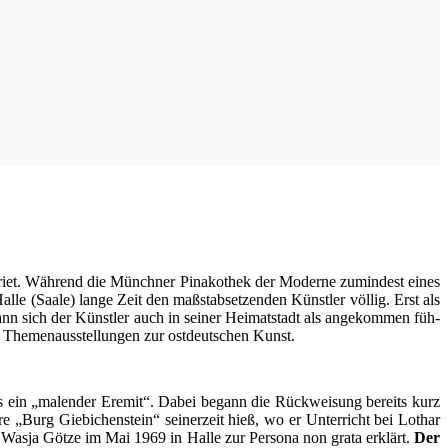
eriet. Wäh­rend die Münch­ner Pina­ko­thek der Moder­ne zumin­dest eines
l­le (Saa­le) lan­ge Zeit den maß­stab­set­zen­den Künst­ler völ­lig. Erst als
kann sich der Künst­ler auch in sei­ner Hei­mat­stadt als ange­kom­men füh­
n The­men­aus­stel­lun­gen zur ost­deut­schen Kunst.
 als ein „malen­der Ere­mit“. Dabei begann die Rück­wei­sung bereits kurz
re „Burg Gie­bi­chen­stein“ sei­ner­zeit hieß, wo er Unter­richt bei Lothar
 Was­ja Göt­ze im Mai 1969 in Hal­le zur Per­so­na non gra­ta erklärt.
Der