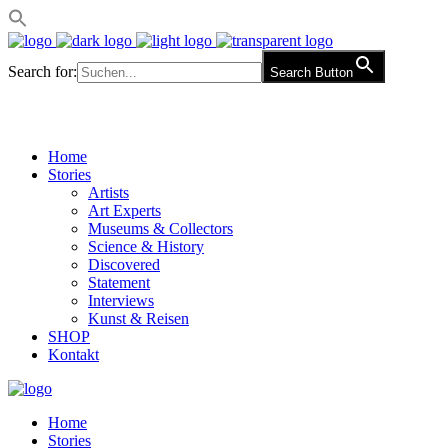
Search for:
Search Button
Home
Stories
Artists
Art Experts
Museums & Collectors
Science & History
Discovered
Statement
Interviews
Kunst & Reisen
SHOP
Kontakt
Home
Stories