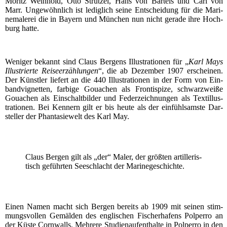
Moritz Wein­hold, Otto Strüt­zel, Hans von Bartels und Carl von
Marr. Unge­wöhn­lich ist ledig­lich sei­ne Ent­schei­dung für die Mari­
ne­ma­le­rei die in Bay­ern und Mün­chen nun nicht gera­de ihre Hoch­
burg hatte.
Weni­ger bekannt sind Claus Ber­gens Illus­tra­tio­nen für „
Karl Mays
Illus­trier­te Rei­se­er­zäh­lun­gen
“, die ab Dezem­ber 1907 erschei­nen.
Der Künst­ler lie­fert an die 440 Illus­tra­tio­nen in der Form von Ein­
band­vi­gnet­ten, far­bi­ge Gou­achen als Fron­ti­spi­ze, schwarz­wei­ße
Gou­achen als Ein­schalt­bil­der und Feder­zeich­nun­gen als Text­illus­
tra­tio­nen. Bei Ken­nern gilt er bis heu­te als der ein­fühl­sams­te Dar­
stel­ler der Phan­ta­sie­welt des Karl May.
Claus Ber­gen gilt als „der“ Maler, der größ­ten artil­le­ris­
tisch geführ­ten See­schlacht der Marinegeschichte.
Einen Namen macht sich Ber­gen bereits ab 1909 mit sei­nen stim­
mungs­vol­len Gemäl­den des eng­li­schen Fischer­ha­fens Pol­per­ro an
der Küs­te Corn­walls. Meh­re­re Stu­di­en­auf­ent­hal­te in Pol­per­ro in den