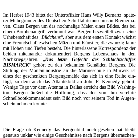
Im Herbst 1943 bit­tet der Unter­of­fi­zier Hans Wil­ly Ber­nartz, spä­te­
rer Mit­be­grün­der des Deut­schen Schiff­fahrts­mu­se­ums in Bre­mer­ha­
ven, Claus Ber­gen um das noch­ma­li­ge Malen eines Bil­des, das bei
einem Bom­ben­an­griff ver­brannt war. Ber­gen bezwei­felt zwar sei­ne
Urhe­ber­schaft des „
Bild­chens
“, aber aus dem ers­ten Kon­takt wächst
eine Freund­schaft zwi­schen Mäzen und Künst­ler, die zwan­zig Jah­re
mit Höhen und Tie­fen besteht. Die hin­ter­las­se­ne Kor­re­spon­denz der
bei­den mit­ein­an­der doku­men­tiert Ber­gens Lebens­cha­os in den
Nach­kriegs­jah­ren. „
Das letz­te Gefecht des Schlacht­schif­fes
BISMARCK
“ gehört zu den bekann­ten Gemäl­den Ber­gens. Die
Stif­tung der Mon­tan­in­dus­trie an die Mari­ne­schu­le in Mür­wik ist
eines der geschenk­ten Ber­gen­ge­mäl­de das sich in eine Rei­he ein­
fügt, zu dem auch das Atlan­tik­bild an John F. Ken­ne­dy gehört.
Weni­ge Tage vor dem Atten­tat in Dal­las erreicht das Bild Washing­
ton. Ber­gen äußert die Hoff­nung, dass der von ihm ver­ehr­te
Schnell­boot­kom­man­dant sein Bild noch vor sei­nem Tod in Augen­
schein neh­men konnte.
Die Fra­ge ob Ken­ne­dy das Ber­gen­bild noch gese­hen hat bleibt
genau­so unklar wie eini­ge Gescheh­nis­se nach Ber­gens über­ra­schen­