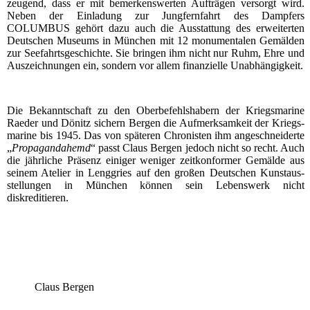
zeu­gend, dass er mit bemer­kens­wer­ten Auf­trä­gen ver­sorgt wird.
Neben der Ein­la­dung zur Jung­fern­fahrt des Damp­fers
COLUMBUS gehört dazu auch die Aus­stat­tung des erwei­ter­ten
Deut­schen Muse­ums in Mün­chen mit 12 monu­men­ta­len Gemäl­den
zur See­fahrts­ge­schich­te. Sie brin­gen ihm nicht nur Ruhm, Ehre und
Aus­zeich­nun­gen ein, son­dern vor allem finan­zi­el­le Unabhängigkeit.
Die Bekannt­schaft zu den Ober­be­fehls­ha­bern der Kriegs­ma­ri­ne
Rae­der und Dönitz sichern Ber­gen die Auf­merk­sam­keit der Kriegs­
ma­ri­ne bis 1945. Das von spä­te­ren Chro­nis­ten ihm ange­schnei­der­te
„
Pro­pa­gan­da­hemd
“ passt Claus Ber­gen jedoch nicht so recht. Auch
die jähr­li­che Prä­senz eini­ger weni­ger zeit­kon­for­mer Gemäl­de aus
sei­nem Ate­lier in Leng­gries auf den gro­ßen Deut­schen Kunst­aus­
stel­lun­gen in Mün­chen kön­nen sein Lebens­werk nicht
diskreditieren.
Claus Ber­gen