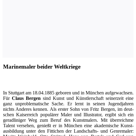
Marinemaler beider Weltkriege
I
n Stutt­gart am 18.04.1885 gebo­ren und in Mün­chen auf­ge­wach­sen.
Für
Claus Ber­gen
sind Kunst und Künst­ler­schaft sei­ner­zeit eine
ganz unpro­ble­ma­ti­sche Sache. Er lernt in sei­nen Jugend­jah­ren
nichts Ande­res ken­nen. Als ers­ter Sohn von Fritz Ber­gen, im deut­
schen Kai­ser­reich popu­lä­rer Maler und Illus­tra­tor, ergibt sich ein
gerad­li­ni­ger Weg zum Beruf des Kunst­ma­lers. Mit über­reich­me
Talent ver­se­hen, genießt er in Mün­chen eine aka­de­mi­sche Kunst­
aus­bil­dung unter den Fit­ti­chen der Land­schafts- und Gen­re­ma­ler: