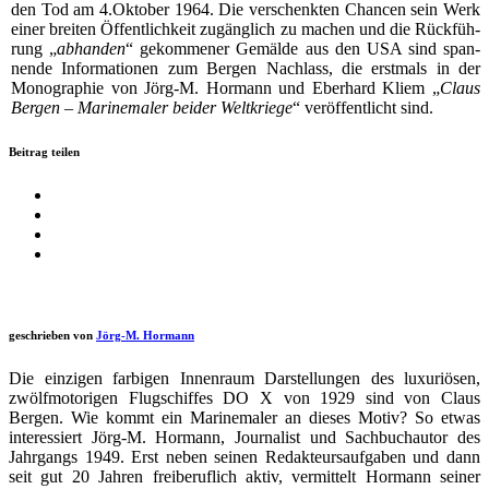
den Tod am 4.Oktober 1964. Die ver­schenk­ten Chan­cen sein Werk
einer brei­ten Öffent­lich­keit zugäng­lich zu machen und die Rück­füh­
rung „
abhan­den
“ gekom­me­ner Gemäl­de aus den USA sind span­
nen­de Infor­ma­tio­nen zum Ber­gen Nach­lass, die erst­mals in der
Mono­gra­phie von Jörg‑M. Hor­mann und Eber­hard Kli­em „
Claus
Ber­gen – Mari­ne­ma­ler bei­der Welt­krie­ge
“ ver­öf­fent­licht sind.
Beitrag teilen
geschrieben von
Jörg-M. Hormann
Die einzigen farbigen Innenraum Darstellungen des luxuriösen,
zwölfmotorigen Flugschiffes DO X von 1929 sind von Claus
Bergen. Wie kommt ein Marinemaler an dieses Motiv? So etwas
interessiert Jörg-M. Hormann, Journalist und Sachbuchautor des
Jahrgangs 1949. Erst neben seinen Redakteursaufgaben und dann
seit gut 20 Jahren freiberuflich aktiv, vermittelt Hormann seiner