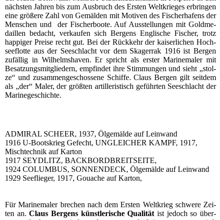
nächs­ten Jah­ren bis zum Aus­bruch des Ers­ten Welt­krie­ges erbrin­gen
eine grö­ße­re Zahl von Gemäl­den mit Moti­ven des Fischer­ha­fens der
Men­schen und der Fischer­boo­te. Auf Aus­stel­lun­gen mit Gold­me­
dail­len bedacht, ver­kau­fen sich Ber­gens Eng­li­sche Fischer, trotz
hap­pi­ger Prei­se recht gut. Bei der Rück­kehr der kai­ser­li­chen Hoch­
see­flot­te aus der See­schlacht vor dem Ska­ger­rak 1916 ist Ber­gen
zufäl­lig in Wil­helms­ha­ven. Er spricht als ers­ter Mari­ne­ma­ler mit
Besat­zungs­mit­glie­dern, emp­fin­det ihre Stim­mun­gen und sieht „stol­
ze“ und zusam­men­ge­schos­se­ne Schif­fe. Claus Ber­gen gilt seit­dem
als „der“ Maler, der größ­ten artil­le­ris­tisch geführ­ten See­schlacht der
Marinegeschichte.
ADMIRAL SCHEER, 1937, Ölge­mäl­de auf Leinwand
1916 U‑Bootskrieg Gefecht, UNGLEICHER KAMPF, 1917,
Misch­tech­nik auf Karton
1917 SEYDLITZ, BACKBORDBREITSEITE,
1924 COLUMBUS, SONNENDECK, Ölge­mäl­de auf Leinwand
1929 See­flie­ger, 1917, Gou­ache auf Karton,
Für Mari­ne­ma­ler bre­chen nach dem Ers­ten Welt­krieg schwe­re Zei­
ten an.
Claus Ber­gens künst­le­ri­sche Qua­li­tät
ist jedoch so über­