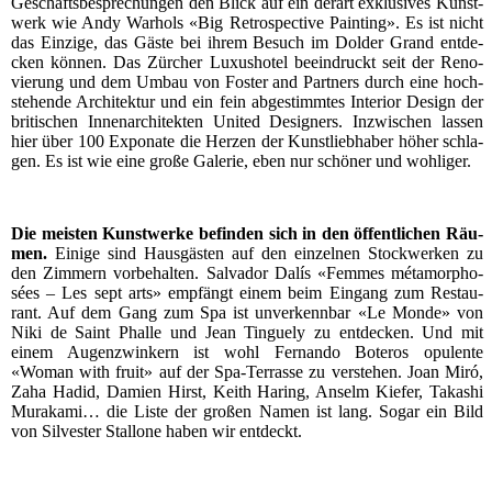
Geschäfts­be­spre­chun­gen den Blick auf ein der­art exklu­si­ves Kunst­
werk wie Andy War­hols «Big Retro­s­pec­ti­ve Pain­ting». Es ist nicht
das Ein­zi­ge, das Gäs­te bei ihrem Besuch im Dol­der Grand ent­de­
cken kön­nen. Das Zür­cher Luxus­ho­tel beein­druckt seit der Reno­
vie­rung und dem Umbau von Fos­ter and Part­ners durch eine hoch­
ste­hen­de Archi­tek­tur und ein fein abge­stimm­tes Inte­ri­or Design der
bri­ti­schen Innen­ar­chi­tek­ten United Desi­gners. Inzwi­schen las­sen
hier über 100 Expo­na­te die Her­zen der Kunst­lieb­ha­ber höher schla­
gen. Es ist wie eine gro­ße Gale­rie, eben nur schö­ner und wohliger.
Die meis­ten Kunst­wer­ke befin­den sich in den öffent­li­chen Räu­
men.
Eini­ge sind Haus­gäs­ten auf den ein­zel­nen Stock­wer­ken zu
den Zim­mern vor­be­hal­ten. Sal­va­dor Dalís «Femmes méta­mor­pho­
sées – Les sept arts» emp­fängt einem beim Ein­gang zum Restau­
rant. Auf dem Gang zum Spa ist unver­kenn­bar «Le Mon­de» von
Niki de Saint Phal­le und Jean Tin­gue­ly zu ent­de­cken. Und mit
einem Augen­zwin­kern ist wohl Fer­nan­do Boter­os opu­len­te
«Woman with fruit» auf der Spa-Ter­ras­se zu ver­ste­hen. Joan Miró,
Zaha Hadid, Dami­en Hirst, Keith Haring, Anselm Kie­fer, Taka­shi
Mura­ka­mi… die Lis­te der gro­ßen Namen ist lang. Sogar ein Bild
von Sil­ves­ter Stal­lo­ne haben wir entdeckt.