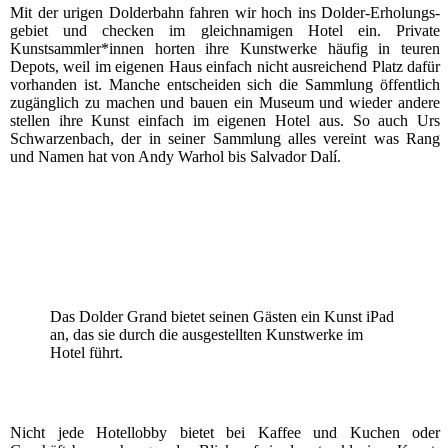
Mit der uri­gen Dol­der­bahn fah­ren wir hoch ins Dol­der-Erho­lungs­
ge­biet und che­cken im gleich­na­mi­gen Hotel ein. Pri­va­te
Kunstsammler*innen hor­ten ihre Kunst­wer­ke häu­fig in teu­ren
Depots, weil im eige­nen Haus ein­fach nicht aus­rei­chend Platz dafür
vor­han­den ist. Man­che ent­schei­den sich die Samm­lung öffent­lich
zugäng­lich zu machen und bau­en ein Muse­um und wie­der ande­re
stel­len ihre Kunst ein­fach im eige­nen Hotel aus. So auch Urs
Schwar­zen­bach, der in sei­ner Samm­lung alles ver­eint was Rang
und Namen hat von Andy War­hol bis Sal­va­dor Dalí.
Das Dol­der Grand bie­tet sei­nen Gäs­ten ein Kunst iPad
an, das sie durch die aus­ge­stell­ten Kunst­wer­ke im
Hotel führt.
Nicht jede Hotel­lob­by bie­tet bei Kaf­fee und Kuchen oder