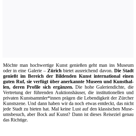
M
öch­te man hoch­wer­ti­ge Kunst genie­ßen geht man ins Muse­um
oder in eine Gale­rie –
Zürich
bie­tet aus­rei­chend davon.
Die Stadt
genießt im Bereich der Bil­den­den Kunst inter­na­tio­nal einen
guten Ruf, sie ver­fügt über aner­kann­te Muse­en und Kunst­hal­
len, deren Pro­fi­le sich ergän­zen.
Die hohe Gale­rien­dich­te, die
Ver­tre­tung der füh­ren­den Auk­ti­ons­häu­ser, die insti­tu­tio­nel­len und
pri­va­ten Kunstsammler*innen prä­gen die Leben­dig­keit der Zür­cher
Kunst­sze­ne. Und dann haben wir da noch etwas ent­deckt, das nicht
jede Stadt zu bie­ten hat. Mal kei­ne Lust auf den klas­si­schen Muse­
ums­be­such, aber Bock auf Kunst? Dann ist die­ses Rei­se­ziel genau
das Richtige.