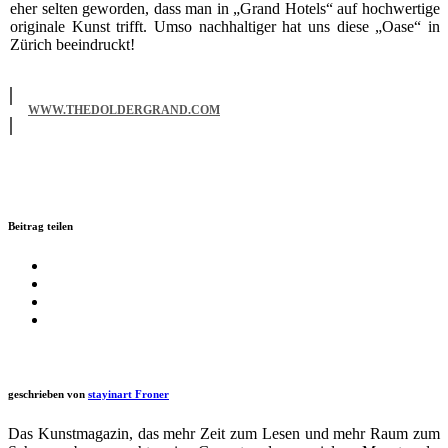
eher sel­ten gewor­den, dass man in „Grand Hotels“ auf hoch­wer­ti­ge
ori­gi­na­le Kunst trifft. Umso nach­hal­ti­ger hat uns die­se „Oase“ in
Zürich beeindruckt!
WWW.THEDOLDERGRAND.COM
Beitrag teilen
geschrieben von
stayinart Froner
Das Kunstmagazin, das mehr Zeit zum Lesen und mehr Raum zum