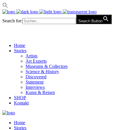
Search for:
Search Button
Home
Stories
Artists
Art Experts
Museums & Collectors
Science & History
Discovered
Statement
Interviews
Kunst & Reisen
SHOP
Kontakt
Home
Stories