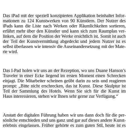
Das iPad mit der spe­zi­ell kon­zi­pier­ten Appli­ka­ti­on beinhal­tet Infor­
ma­tio­nen zu 124 Kunst­wer­ken von 90 Künst­lern. Der Nut­zer des
iPads kann die Lis­te nach Wer­ken oder Räum­lich­kei­ten sor­tie­ren,
erfährt mehr über den Künst­ler und kann sich zum Raum­plan ver­
lin­ken, auf dem die Posi­ti­on der Wer­ke ersicht­lich ist. Somit ist auch
der Teil der Kunst­ver­mitt­lung abge­deckt und jedem Nut­zer ist es
selbst über­las­sen wie inten­siv die Aus­ein­an­der­set­zung mit der Mate­
rie wird.
Das I‑Pad holen wir uns an der Rezep­ti­on, wo uns Dua­ne Hanson’s
Tra­ve­ler in einer Ecke lie­gend im ers­ten Moment einen Schre­cken
ein­jagt. Die Mit­ar­bei­ter schei­nen geübt dar­in zu sein und reagie­ren
prompt: „Bit­te nicht erschre­cken, das ist Kunst. Die­se Skulp­tur ist
Teil der Samm­lung des Hotels. Wenn Sie sich für die Kunst im
Haus inter­es­sie­ren, ste­hen wir Ihnen sehr ger­ne zur Verfügung.“
Anstatt der digi­ta­len Füh­rung haben wir uns dann doch für die per­
sön­li­che ent­schie­den und uns ganz und gar auf die­ses ande­re Kunst­
er­leb­nis ein­ge­las­sen. Frü­her gehör­te es zum guten Stil, heu­te ist es