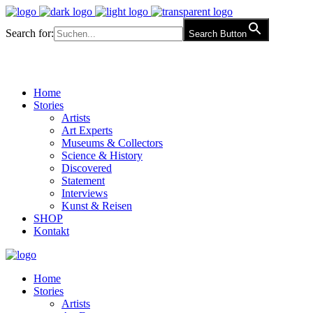
Search for:
Search Button
Home
Stories
Artists
Art Experts
Museums & Collectors
Science & History
Discovered
Statement
Interviews
Kunst & Reisen
SHOP
Kontakt
Home
Stories
Artists