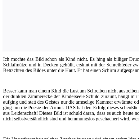
Ich moch­te das Bild schon als Kind nicht. Es hing als bil­li­ger Druc
Schlaf­müt­ze und in Decken gehüllt, ersinnt mit der Schreib­fe­der zwi
Betrach­ten des Bil­des unter die Haut. Er hat einen Schirm auf­ge­spannt
Bes­ser kann man einem Kind die Lust am Schrei­ben nicht aus­trei­ben.
der dunk­len Zim­mer­ecke der Kin­der­see­le Schuld zuraunt, hängt mi
auf­ging und statt des Geis­tes nur die arm­se­li­ge Kam­mer erwärm­te o
ging um die Poe­sie der Armut. DAS hat den Erfolg die­ses scheuß­li­che
aus Lei­den­schaft! Die­ses Bild ist schuld dar­an, dass es auch heu­te 
nicht selbst­ver­ständ­lich sind und hem­mungs­los gescha­chert wird,