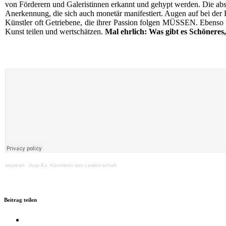
von För­de­rern und Gale­ris­tin­nen erkannt und gehypt wer­den. Die abso­l
Aner­ken­nung, die sich auch mone­tär mani­fes­tiert. Augen auf bei der B
Künst­ler oft Getrie­be­ne, die ihrer Pas­si­on fol­gen MÜSSEN. Eben­so
Kunst tei­len und wert­schät­zen.
Mal ehr­lich: Was gibt es Schö­ne­res,
stay­in­art
·
Anja Es: Künst­le­rin aus Leiden-schaft
Beitrag teilen