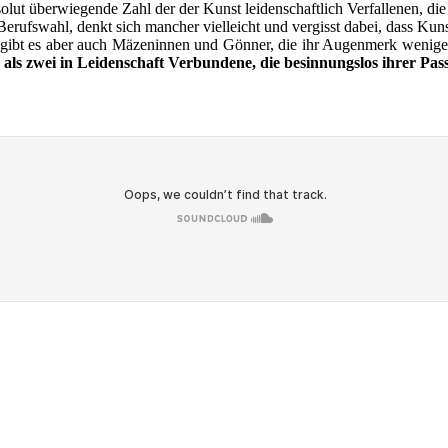
ut über­wie­gen­de Zahl der der Kunst lei­den­schaft­lich Ver­fal­le­nen, die
erufs­wahl, denkt sich man­cher viel­leicht und ver­gisst dabei, dass Kuns
 gibt es aber auch Mäze­n­in­nen und Gön­ner, die ihr Augen­merk weni­ge
 als zwei in Lei­den­schaft Ver­bun­de­ne, die besin­nungs­los ihrer Pas­