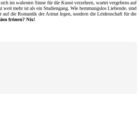
 sich im wahrs­ten Sin­ne für die Kunst ver­zeh­ren, war­tet ver­ge­bens auf
t weit mehr ist als ein Stu­di­en­gang. Wie hem­mungs­los Lie­ben­de, sind
r auf die Roman­tik der Armut legen, son­dern die Lei­den­schaft für die
si­on frö­nen? Nix!