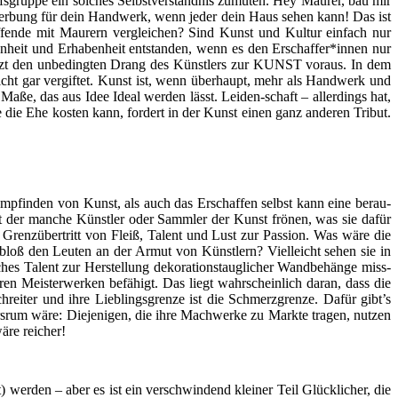
s­grup­pe ein sol­ches Selbst­ver­ständ­nis zumu­ten. Hey Mau­rer, bau mir
Wer­bung für dein Hand­werk, wenn jeder dein Haus sehen kann! Das ist
en­de mit Mau­rern ver­glei­chen? Sind Kunst und Kul­tur ein­fach nur
ön­heit und Erha­ben­heit ent­stan­den, wenn es den Erschaffer*innen nur
 setzt den unbe­ding­ten Drang des Künst­lers zur KUNST vor­aus. In dem
t gar ver­gif­tet. Kunst ist, wenn über­haupt, mehr als Hand­werk und
Maße, das aus Idee Ide­al wer­den lässt. Lei­den-schaft – aller­dings hat,
be die Ehe kos­ten kann, for­dert in der Kunst einen ganz ande­ren Tri­but.
 Emp­fin­den von Kunst, als auch das Erschaf­fen selbst kann eine berau­
 mit der man­che Künst­ler oder Samm­ler der Kunst frö­nen, was sie dafür
n Grenz­über­tritt von Fleiß, Talent und Lust zur Pas­si­on. Was wäre die
t bloß den Leu­ten an der Armut von Künst­lern? Viel­leicht sehen sie in
ches Talent zur Her­stel­lung deko­ra­ti­ons­taug­li­cher Wand­be­hän­ge miss­
en Meis­ter­wer­ken befä­higt. Das liegt wahr­schein­lich dar­an, dass die
rei­ter und ihre Lieb­lings­gren­ze ist die Schmerz­gren­ze. Dafür gibt’s
s­rum wäre: Die­je­ni­gen, die ihre Mach­wer­ke zu Mark­te tra­gen, nut­zen
äre reicher!
 wer­den – aber es ist ein ver­schwin­dend klei­ner Teil Glück­li­cher, die