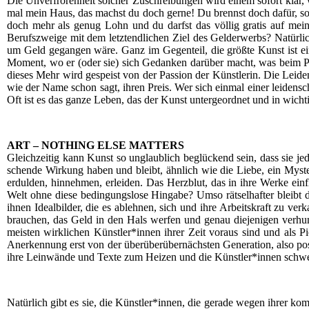
Die Unver­fro­ren­heit sol­cher Zuschrei­bun­gen wird einem sofort klar, 
mal mein Haus, das machst du doch ger­ne! Du brennst doch dafür, son
doch mehr als genug Lohn und du darfst das völ­lig gra­tis auf mei­
Berufs­zwei­ge mit dem letzt­end­li­chen Ziel des Geld­erwerbs? Natür­l
um Geld gegan­gen wäre. Ganz im Gegen­teil, die größ­te Kunst ist ein­
Moment, wo er (oder sie) sich Gedan­ken dar­über macht, was beim Pub
die­ses Mehr wird gespeist von der Pas­si­on der Künst­le­rin. Die Lei­de
wie der Name schon sagt, ihren Preis. Wer sich ein­mal einer lei­den­scha
Oft ist es das gan­ze Leben, das der Kunst unter­ge­ord­net und in wich­ti
ART – NOTHING ELSE MATTERS
Gleich­zei­tig kann Kunst so unglaub­lich beglü­ckend sein, dass sie je
schen­de Wir­kung haben und bleibt, ähn­lich wie die Lie­be, ein Mys­te­
erdul­den, hin­neh­men, erlei­den. Das Herz­blut, das in ihre Wer­ke ein
Welt ohne die­se bedin­gungs­lo­se Hin­ga­be? Umso rät­sel­haf­ter blei
ihnen Ide­al­bil­der, die es ableh­nen, sich und ihre Arbeits­kraft zu ver­k
brau­chen, das Geld in den Hals wer­fen und genau die­je­ni­gen ver­hun­
meis­ten wirk­li­chen Künstler*innen ihrer Zeit vor­aus sind und als Pio
Aner­ken­nung erst von der über­über­über­nächs­ten Gene­ra­ti­on, also po
ihre Lein­wän­de und Tex­te zum Hei­zen und die Künstler*innen schwel
Natür­lich gibt es sie, die Künstler*innen, die gera­de wegen ihrer kom­p