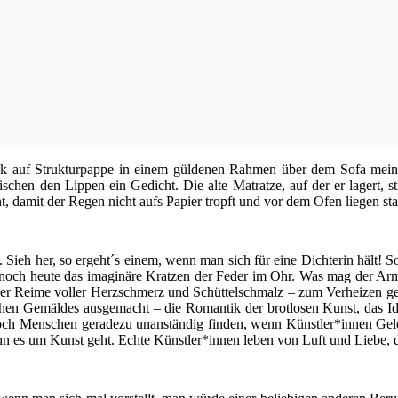
k auf Struk­tur­pap­pe in einem gül­de­nen Rah­men über dem Sofa mei­ne
­schen den Lip­pen ein Gedicht. Die alte Matrat­ze, auf der er lagert, st
, damit der Regen nicht aufs Papier tropft und vor dem Ofen lie­gen sta­pel
 Sieh her, so ergeht´s einem, wenn man sich für eine Dich­te­rin hält! S
r noch heu­te das ima­gi­nä­re Krat­zen der Feder im Ohr. Was mag der A
der Rei­me vol­ler Herz­schmerz und Schüt­tel­schmalz – zum Ver­hei­zen g
n Gemäl­des aus­ge­macht – die Roman­tik der brot­lo­sen Kunst, das Idyl
noch Men­schen gera­de­zu unan­stän­dig fin­den, wenn Künstler*innen Geld
 wenn es um Kunst geht. Ech­te Künstler*innen leben von Luft und Lie­be,