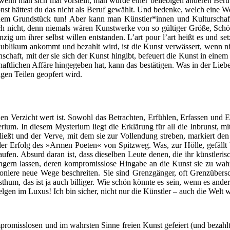
wenn man sich mal vor­stellt, man wür­de einer belie­bi­gen ande­ren Beruf
st hät­test du das nicht als Beruf gewählt. Und beden­ke, welch eine 
nem Grund­stück tun! Aber kann man Künstler*innen und Kul­tur­schaf­f
ich nicht, denn nie­mals wären Kunst­wer­ke von so gül­ti­ger Grö­ße, Sch
zig um ihrer selbst wil­len ent­stan­den. L’art pour l’art heißt es und
li­kum ankommt und bezahlt wird, ist die Kunst ver­wäs­sert, wenn nich
n­schaft, mit der sie sich der Kunst hin­gibt, befeu­ert die Kunst in einem 
ft­li­chen Affä­re hin­ge­ge­ben hat, kann das bestä­ti­gen. Was in der Lie­
­gen Tei­len geop­fert wird.
den Ver­zicht wert ist. Sowohl das Betrach­ten, Erfüh­len, Erfas­sen und
ri­um. In die­sem Mys­te­ri­um liegt die Erklä­rung für all die Inbrunst,
­fließt und der Ver­ve, mit dem sie zur Voll­endung stre­ben, mar­kiert de
bt der Erfolg des »Armen Poe­ten« von Spitz­weg. Was, zur Höl­le, gefäll
au­fen. Absurd dar­an ist, dass die­sel­ben Leu­te denen, die ihr künst­le­ri­s
gern las­sen, deren kom­pro­miss­lo­se Hin­ga­be an die Kunst sie zu wah­r
­nie­re neue Wege beschrei­ten. Sie sind Grenz­gän­ger, oft Grenz­über­sch
st­hum, das ist ja auch bil­li­ger. Wie schön könn­te es sein, wenn es ander
­gen im Luxus! Ich bin sicher, nicht nur die Künst­ler – auch die Welt w
ro­miss­lo­sen und im wahrs­ten Sin­ne frei­en Kunst gefei­ert (und bezahlt)