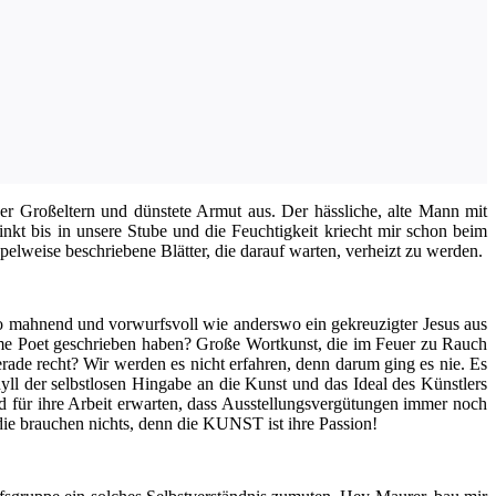
r Groß­el­tern und düns­te­te Armut aus. Der häss­li­che, alte Mann mit
inkt bis in unse­re Stu­be und die Feuch­tig­keit kriecht mir schon beim
­wei­se beschrie­be­ne Blät­ter, die dar­auf war­ten, ver­heizt zu werden.
o mah­nend und vor­wurfs­voll wie anders­wo ein gekreu­zig­ter Jesus aus
rme Poet geschrie­ben haben? Gro­ße Wort­kunst, die im Feu­er zu Rauch
era­de recht? Wir wer­den es nicht erfah­ren, denn dar­um ging es nie. Es
l der selbst­lo­sen Hin­ga­be an die Kunst und das Ide­al des Künst­lers
 für ihre Arbeit erwar­ten, dass Aus­stel­lungs­ver­gü­tun­gen immer noch
 die brau­chen nichts, denn die KUNST ist ihre Passion!