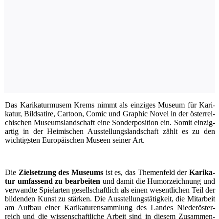
Das Kari­ka­tur­mu­sem Krems nimmt als ein­zi­ges Muse­um für Kari­
ka­tur, Bild­sa­ti­re, Car­toon, Comic und Gra­phic Novel in der öster­rei­
chi­schen Muse­ums­land­schaft eine Son­der­po­si­ti­on ein. Somit ein­zig­
ar­tig in der Hei­mi­schen Aus­stel­lungs­land­schaft zählt es zu den
wich­tigs­ten Euro­päi­schen Muse­en sei­ner Art.
Die
Ziel­set­zung des Muse­ums
ist es, das The­men­feld der
Kari­ka­
tur umfas­send zu bear­bei­ten
und damit die Humor­zeich­nung und
ver­wand­te Spiel­ar­ten gesell­schaft­lich als einen wesent­li­chen Teil der
bil­den­den Kunst zu stär­ken. Die Aus­stel­lungs­tä­tig­keit, die Mit­ar­beit
am Auf­bau einer Kari­ka­tu­ren­samm­lung des Lan­des Nie­der­ös­ter­
reich und die wis­sen­schaft­li­che Arbeit sind in die­sem Zusam­men­