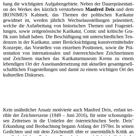
hang die wich­tigs­ten Auf­ga­ben­ge­bie­te. Neben der Dau­er­prä­sen­ta­ti­
on des Wer­kes des kürz­lich ver­stor­be­nen
Man­fred Deix
und dem
IRONIMUS Kabi­nett, das The­men der poli­ti­schen Kari­ka­tur
gewid­met ist, wer­den jähr­lich Wech­sel­aus­stel­lun­gen prä­sen­tiert,
wel­che die Auf­ar­bei­tung von his­to­ri­schen The­men und Fra­ge­stel­
lun­gen, sowie zeit­ge­nös­si­sche Kari­ka­tur, Comic und kri­ti­sche Gra­
fik zum Inhalt haben. Die Beschäf­ti­gung mit unter­schied­li­chen Ten­
den­zen in der Kari­ka­tur, unter Berück­sich­ti­gung kunst­ver­mit­teln­der
Kon­zep­te, das Vor­stel­len von ein­zel­nen Posi­tio­nen, sowie die Prä­
sen­ta­ti­on von inter­na­tio­na­len und öster­rei­chi­schen Zeich­ne­rin­nen
und Zeich­nern machen das Kari­ka­tur­mu­se­um Krems zu einem
leben­di­gen Ort der Aus­ein­an­der­set­zung mit aktu­el­len gesamt­ge­sell­
schaft­li­chen Fra­ge­stel­lun­gen und damit zu einem wich­ti­gen Ort des
kul­tu­rel­len Diskurses.
Kein unähn­li­cher Ansatz moti­vier­te auch Man­fred Deix, enfant ter­
ri­ble der Zeich­ner­sze­ne (1949 – Juni 2016), für sei­ne scho­nungs­lo­
sen Zeit­rei­sen in die Untie­fen der öster­rei­chi­schen See­le. Deix’
Erkun­dung und Beob­ach­tung begann Anfang der 1970er. In sei­nen
Gedich­ten und mit dem Zei­chen­stift übte er uner­müd­lich Kri­tik an