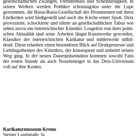
gesell­schaft­li­chen Zwän­gen, Frem­den­hass und Schein­hei­lig­keit. In
sei­nen Wer­ken wer­den Poli­ti­ker scho­nungs­los unter die Lupe
genom­men, die Bus­si-Bus­si-Gesell­schaft der Pro­mi­nen­ten mit ihren
Eitel­kei­ten wird bloß­ge­stellt und auch die Kir­che ern­tet Spott. Deix
pro­vo­zier­te, scho­ckier­te und rühr­te an gesell­schaft­li­chen Tabus wie
sel­ten zuvor ein öster­rei­chi­scher Künst­ler. Los­ge­löst von ihrer poli­ti­
schen Aktua­li­tät sind sei­ne Arbei­ten längst Kunst­wer­ke gewor­den,
Klas­si­ker der öster­rei­chi­schen Kari­ka­tur und mitt­ler­wei­le stil­bil­
dend. Die­se erlau­ben einen beson­de­ren Blick auf Denk­pro­zes­se und
Lieb­lings­the­men des Künst­lers, der kon­se­quent und unbe­irrt sei­nen
Weg ging. In der neu­en Dau­er­prä­sen­ta­ti­on kom­men sowohl Fans
der ers­ten Stun­de als auch Neu­ein­stei­ger in das Deix-Uni­ver­sum
voll auf ihre Kosten.
Kari­ka­tur­mu­se­um Krems
Stei­ner Land­stra­ße 3a