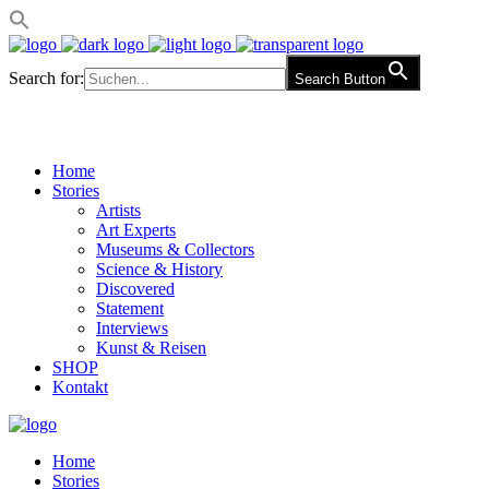
Search for:
Search Button
Home
Stories
Artists
Art Experts
Museums & Collectors
Science & History
Discovered
Statement
Interviews
Kunst & Reisen
SHOP
Kontakt
Home
Stories