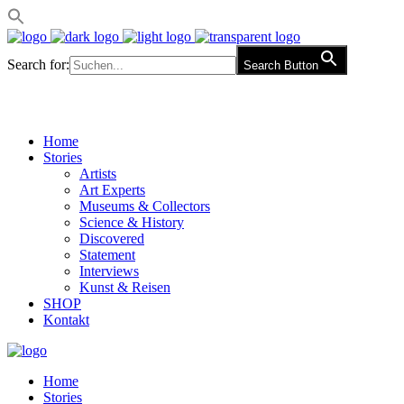
Search for:
Search Button
Home
Stories
Artists
Art Experts
Museums & Collectors
Science & History
Discovered
Statement
Interviews
Kunst & Reisen
SHOP
Kontakt
Home
Stories