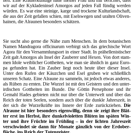
nen. Eine Kräu­ter­kun­di­ge hat­te mei­ner Frau und mir berich­tet, dass
wir auf der Kykla­den­in­sel Amor­gos auf jeden Fall fün­dig wer­den
wür­den. Es war eine stei­ni­ge, kar­ge und tro­cke­ne Kul­tur­land­schaft,
die aus der Zeit gefal­len schien, mit Esels­we­gen und uralten Oli­ven­
hai­nen, die Alrau­nen beson­ders schätzen.
Sie sucht also ger­ne die Nähe zum Men­schen. In dem bota­ni­schen
Namen Man­dra­go­ra offi­ci­na­rum ver­birgt sich das grie­chi­sche Wort
Ago­ra für den Ver­samm­lungs­ort in einer Stadt. In präh­el­le­nis­ti­scher
Zeit galt Amor­gos als Insel der Zau­be­rer und Hexen. Von dort stam­
men Ido­le weib­li­cher Gott­hei­ten, wie man sie ähn­lich in ganz Euro­
pa gefun­den hat. Ein Zau­ber liegt noch heu­te über die­ser Insel.
Unter den Rufen der Käuz­chen und Esel gru­ben wir schließ­lich
unse­ren Schatz. Eine Alrau­ne zu sam­meln, ist jedoch etwas ande­res,
als Rüben zu ern­ten. Die Wur­zel ist mit den Geis­tern und den unter­
ir­di­schen Gott­hei­ten im Bun­de. Die Göt­tin Per­se­pho­ne und ihr
Gemahl Hades gebie­ten nicht nur über die Unter­welt und über das
Reich der toten See­len, son­dern auch über die dunk­le Jah­res­zeit, in
der sich die Wur­zel­kräf­te ins Inne­re der Erde zurück­zie­hen.
Die
Alrau­ne ist hier beson­ders eigen­wil­lig, denn sie zeigt ihre Blät­
ter erst im Herbst, ihre dun­kel­vio­let­ten Blü­ten im spä­ten Win­
ter und ihre Früch­te im Früh­ling – in der lich­ten Jah­res­zeit
ver­schwin­det sie dann für Mona­te gänz­lich von der Erd­ober­
flä­che, ins Reich der Totengeister.