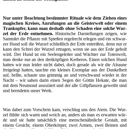
Nur unter Beach­tung bestimm­ter Ritua­le wie dem Zie­hen eines
magi­schen Krei­ses, Anru­fun­gen an die Geis­ter­welt oder einem
Trank­op­fer, kann man des­halb ohne Scha­den eine sol­che Wur­
zel der Erde ent­neh­men.
His­to­ri­sche Dar­stel­lun­gen zei­gen, wie
Samm­ler die Pflan­ze mit Spie­ßen regel­recht erle­gen und ein schwar­
zer Hund soll die Wur­zel schließ­lich der Erde ent­rei­ßen, denn nur er
kann den Schrei der Wur­zel ertra­gen, wenn sie aus der Erde geholt
wird. Der Hund ist ein See­len­ge­lei­ter und Wäch­ter zur Toten­welt,
man den­ke nur an den drei­köp­fi­gen Ker­be­ros. Einen sol­chen Hund
hat­ten wir nun lei­der nicht dabei, doch gera­de als wir die Alrau­ne
frei­ge­legt hat­ten, tauch­te ein klei­nes Exem­plar aus der Dun­kel­heit
auf, bell­te, schau­te uns grim­mig an und ver­schwand wie­der in der
Nacht – wir sahen dar­in einen Segen der Göt­tin Heka­te, die man
mit dem Neu­mond asso­zi­iert und der alle Gift­pflan­zen geweiht sind
und been­de­ten unser Werk.
Was dabei zum Vor­schein kam, ver­schlug uns den Atem. Die Wur­
zel fühl­te sich warm und weich an, anders als man es erwar­ten wür­
de und sie hat­te tat­säch­lich eine men­schen­ähn­li­che Gestalt, mit
einem Gesicht, einem Ober­kör­per, zwei Armen, zwei Bei­nen und