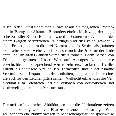
Auch in der Kunst fin­det man Hin­wei­se auf die magi­schen Tra­di­tio­
nen in Bezug zur Alrau­ne. Beson­ders ein­drück­lich zeigt der eng­li­
sche Künst­ler Robert Bate­man, wie drei Frau­en eine Alrau­ne unter
einem Gal­gen her­vor­zie­hen. Aller­dings sind dies kei­ne gewöhn­li­
chen Frau­en, son­dern die drei Nor­nen, die als Schick­sals­göt­tin­nen
den Lebens­fa­den weben, mit dem sie auch die Alrau­ne der Erde
ent­rei­ßen. Im alten Glau­ben wur­de die Alrau­ne aus dem Samen von
Erhäng­ten gebo­ren. Unser Wirt auf Amor­gos kann­te die­se
Geschich­te und ent­spre­chend war er sehr erschro­cken und vol­ler
Furcht, als er unse­re Alrau­ne sah. Tat­säch­lich sind in der Alrau­ne
Vor­stu­fen von Tro­pa­nal­ka­lo­iden ent­hal­ten, soge­nann­te Put­re­sci­ne,
die auch zu den Lei­chen­gif­ten zäh­len. Viel­leicht erklärt dies die Ver­
bin­dung zum Toten­reich und die Visio­nen von Ver­stor­be­nen und
Unter­welts­gott­hei­ten im Alraunenrausch.
Die meis­ten bota­ni­schen Abbil­dun­gen über die Jahr­hun­der­te zei­gen
eben­falls kei­ne gewöhn­li­che Pflan­ze mit einer rüben­för­mi­gen Wur­
zel, son­dern ein Pflan­zen­we­sen in Men­schen­ge­stalt, bei­spiels­wei­se