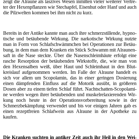
zeigt die Alrau­ne als las­zi­ves Wesen inmit­ten vie­ler wei­te­rer Ver­tre­
ter der Hexen­pflan­zen wie Stech­ap­fel, Eisen­hut oder Hanf und auch
die Pilz­wel­ten kom­men bei ihm nicht zu kurz.
Bereits in der Anti­ke kann­te man auch ihre schmerz­stil­len­de, hyp­no­
ti­sche und betäu­ben­de Wir­kung. Die nar­ko­ti­sche Wir­kung nutz­te
man in Form von Schlaf­schwämm­chen bei Ope­ra­tio­nen zur Betäu­
bung, in dem man dem Kran­ken ein Stück Schwamm mit Alrau­nen­
saft in die Nase steck­te. Über die Nasen­schleim­häu­te erfolgt eine
rasche Resorp­ti­on der betäu­ben­den Wirk­stof­fe, die, wie man von
den Hexen­sal­ben weiß, über Haut und Schleim­haut in den Blut­
kreis­lauf auf­ge­nom­men wer­den. Im Fal­le der Alrau­ne han­delt es
sich vor allem um Sco­pol­amin, das in einer gerin­gen Dosie­rung
einen dämp­fen­den Ein­fluss auf die Moto­rik aus­übt, in grö­ße­ren
Dosen aber zu einem tie­fen Schlaf führt. Nacht­schat­ten-Sco­pol­ami­
ne wer­den wegen ihrer betäu­ben­den und mus­kel­re­la­xie­ren­den Wir­
kung noch heu­te in der Ope­ra­ti­ons­vor­be­rei­tung sowie in der
Schmerz­be­kämp­fung ver­wen­det und bis vor eini­gen Jah­ren gab es
einen rezept­frei­en Schlaf­wein aus Alrau­ne in der Apo­the­ke zu
kaufen.
Die Kran­ken such­ten in anti­ker Zeit auch ihr Heil in den Wei­