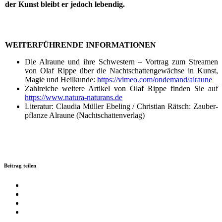
der Kunst bleibt er jedoch lebendig.
WEITERFÜHRENDE INFORMATIONEN
Die Alrau­ne und ihre Schwes­tern – Vor­trag zum Strea­men
von Olaf Rip­pe über die Nacht­schat­ten­ge­wäch­se in Kunst,
Magie und Heil­kun­de:
https://vimeo.com/ondemand/alraune
Zahl­rei­che wei­te­re Arti­kel von Olaf Rip­pe fin­den Sie auf
https://www.natura-naturans.de
Lite­ra­tur: Clau­dia Mül­ler Ebe­l­ing / Chris­ti­an Rätsch: Zau­ber­
pflan­ze Alrau­ne (Nacht­schat­ten­ver­lag)
Beitrag teilen