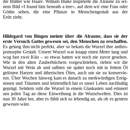
die Blät­ter wie Haa­re. Wil­liam Bla­ke inspi­rier­te die Alrau­ne zu sei­
nem Bild »I found him beneath a tree«, auf dem wir eine Frau oder
Göt­tin sehen, die eine Pflan­ze in Men­schen­ge­stalt aus der
Erde zieht.
Hil­de­gard von Bin­gen mein­te über die Alrau­ne, dass sie der
ers­te Ver­such Got­tes gewe­sen sei, den Men­schen zu erschaf­fen.
Es gelang ihm nicht per­fekt, aber so bekam die Wur­zel ihre anthro­
po­mor­phe Gestalt. Unse­re Wur­zel war knapp einen Meter lang und
wog fast zwei Kilo – so etwas hat­ten wir noch nie zuvor gese­hen.
Wie in den alten Zau­ber­bü­chern vor­ge­schrie­ben, rie­ben wir die
Wur­zel mit Wein ab und salb­ten sie spä­ter noch mit in fet­tem Öl
gelös­ten Har­zen und äthe­ri­schen Ölen, auch um sie zu kon­ser­vie­
ren. Über Wochen hin­weg kam es danach zu merk­wür­di­gen Ereig­
nis­sen und Träu­men und letzt­end­lich hat es unser Leben nach­hal­tig
geprägt. Seit­dem ruht die Wur­zel in einem Glas­kas­ten und erin­nert
uns jeden Tag an die­se Ein­wei­hung in die Wur­zel­wel­ten. Dies ist
nun 30 Jah­re her, aber es fühlt sich so leben­dig an, als ob es ges­tern
gewe­sen wäre.