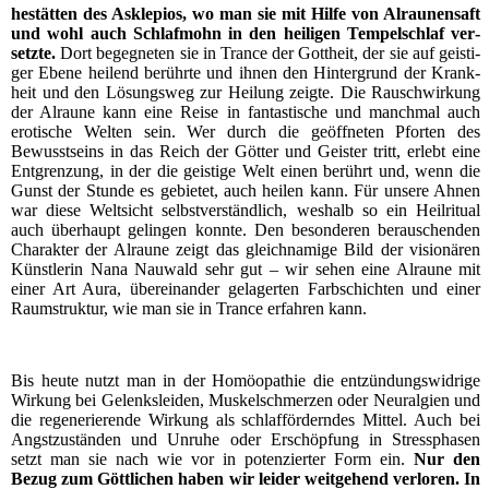
he­stät­ten des Askle­pi­os, wo man sie mit Hil­fe von Alrau­nen­saft
und wohl auch Schlaf­mohn in den hei­li­gen Tem­pel­schlaf ver­
setz­te.
Dort begeg­ne­ten sie in Trance der Gott­heit, der sie auf geis­ti­
ger Ebe­ne hei­lend berühr­te und ihnen den Hin­ter­grund der Krank­
heit und den Lösungs­weg zur Hei­lung zeig­te. Die Rausch­wir­kung
der Alrau­ne kann eine Rei­se in fan­tas­ti­sche und manch­mal auch
ero­ti­sche Wel­ten sein. Wer durch die geöff­ne­ten Pfor­ten des
Bewusst­seins in das Reich der Göt­ter und Geis­ter tritt, erlebt eine
Ent­gren­zung, in der die geis­ti­ge Welt einen berührt und, wenn die
Gunst der Stun­de es gebie­tet, auch hei­len kann. Für unse­re Ahnen
war die­se Welt­sicht selbst­ver­ständ­lich, wes­halb so ein Heil­ri­tu­al
auch über­haupt gelin­gen konn­te. Den beson­de­ren berau­schen­den
Cha­rak­ter der Alrau­ne zeigt das gleich­na­mi­ge Bild der visio­nä­ren
Künst­le­rin Nana Nau­wald sehr gut – wir sehen eine Alrau­ne mit
einer Art Aura, über­ein­an­der gela­ger­ten Farb­schich­ten und einer
Raum­struk­tur, wie man sie in Trance erfah­ren kann.
Bis heu­te nutzt man in der Homöo­pa­thie die ent­zün­dungs­wid­ri­ge
Wir­kung bei Gelenks­lei­den, Mus­kel­schmer­zen oder Neur­al­gi­en und
die rege­ne­rie­ren­de Wir­kung als schlaf­för­dern­des Mit­tel. Auch bei
Angst­zu­stän­den und Unru­he oder Erschöp­fung in Stress­pha­sen
setzt man sie nach wie vor in poten­zier­ter Form ein.
Nur den
Bezug zum Gött­li­chen haben wir lei­der weit­ge­hend ver­lo­ren. In