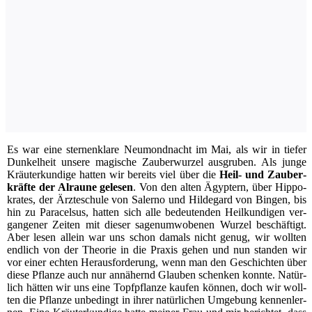
Es war eine ster­nen­kla­re Neu­mond­nacht im Mai, als wir in tie­fer
Dun­kel­heit unse­re magi­sche Zau­ber­wur­zel aus­gru­ben. Als jun­ge
Kräu­ter­kun­di­ge hat­ten wir bereits viel über die
Heil- und Zau­ber­
kräf­te der Alrau­ne gele­sen
. Von den alten Ägyp­tern, über Hip­po­
kra­tes, der Ärz­te­schu­le von Saler­no und Hil­de­gard von Bin­gen, bis
hin zu Para­cel­sus, hat­ten sich alle bedeu­ten­den Heil­kun­di­gen ver­
gan­ge­ner Zei­ten mit die­ser sagen­um­wo­be­nen Wur­zel beschäf­tigt.
Aber lesen allein war uns schon damals nicht genug, wir woll­ten
end­lich von der Theo­rie in die Pra­xis gehen und nun stan­den wir
vor einer ech­ten Her­aus­for­de­rung, wenn man den Geschich­ten über
die­se Pflan­ze auch nur annä­hernd Glau­ben schen­ken konn­te. Natür­
lich hät­ten wir uns eine Topf­pflan­ze kau­fen kön­nen, doch wir woll­
ten die Pflan­ze unbe­dingt in ihrer natür­li­chen Umge­bung ken­nen­ler­