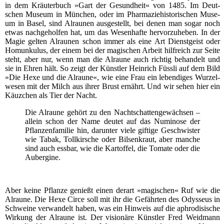
in dem Kräu­ter­buch »Gart der Gesund­heit« von 1485. Im Deut­
schen Muse­um in Mün­chen, oder im Phar­ma­zie­his­to­ri­schen Muse­
um in Basel, sind Alrau­nen aus­ge­stellt, bei denen man sogar noch
etwas nach­ge­hol­fen hat, um das Wesen­haf­te her­vor­zu­he­ben. In der
Magie gel­ten Alrau­nen schon immer als eine Art Dienst­geist oder
Homun­ku­lus, der einem bei der magi­schen Arbeit hilf­reich zur Sei­te
steht, aber nur, wenn man die Alrau­ne auch rich­tig behan­delt und
sie in Ehren hält. So zeigt der Künst­ler Hein­rich Füss­li auf dem Bild
»Die Hexe und die Alrau­ne«, wie eine Frau ein leben­di­ges Wur­zel­
we­sen mit der Milch aus ihrer Brust ernährt. Und wir sehen hier ein
Käuz­chen als Tier der Nacht.
Die Alrau­ne gehört zu den Nacht­schat­ten­ge­wäch­sen –
allein schon der Name deu­tet auf das Numi­no­se der
Pflan­zen­fa­mi­lie hin, dar­un­ter vie­le gif­ti­ge Geschwis­ter
wie Tabak, Toll­kir­sche oder Bil­sen­kraut, aber man­che
sind auch ess­bar, wie die Kar­tof­fel, die Toma­te oder die
Aubergine.
Aber kei­ne Pflan­ze genießt einen der­art »magi­schen« Ruf wie die
Alrau­ne. Die Hexe Cir­ce soll mit ihr die Gefähr­ten des Odys­seus in
Schwei­ne ver­wan­delt haben, was ein Hin­weis auf die aphro­di­si­sche
Wir­kung der Alrau­ne ist. Der visio­nä­re Künst­ler Fred Weid­mann