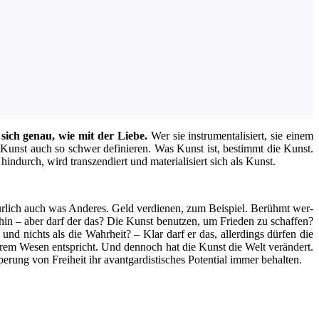
 sich genau, wie mit der Lie­be.
Wer sie instru­men­ta­li­siert, sie einem
ch Kunst auch so schwer defi­nie­ren. Was Kunst ist, bestimmt die Kunst.
in­durch, wird tran­szen­diert und mate­ria­li­siert sich als Kunst.
atür­lich auch was Ande­res. Geld ver­die­nen, zum Bei­spiel. Berühmt wer­
mer­hin – aber darf der das? Die Kunst benut­zen, um Frie­den zu schaf­fen?
d nichts als die Wahr­heit? – Klar darf er das, aller­dings dür­fen die
 ihrem Wesen ent­spricht. Und den­noch hat die Kunst die Welt ver­än­dert.
­rung von Frei­heit ihr avant­gar­dis­ti­sches Poten­ti­al immer behalten.