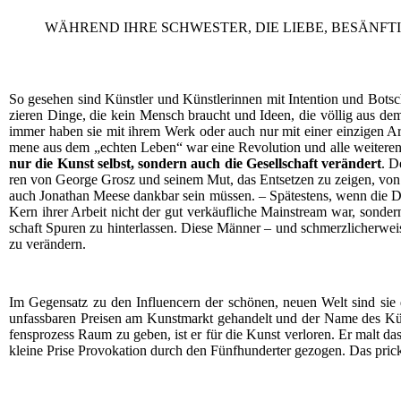
WÄHREND IHRE SCHWESTER, DIE LIEBE, BESÄNFT
So gese­hen sind Künst­ler und Künst­le­rin­nen mit Inten­ti­on und Bot
zie­ren Din­ge, die kein Mensch braucht und Ideen, die völ­lig aus dem Ru
immer haben sie mit ihrem Werk oder auch nur mit einer ein­zi­gen Arbeit d
me­ne aus dem „ech­ten Leben“ war eine Revo­lu­ti­on und alle wei­te­ren
nur die Kunst selbst, son­dern auch die Gesell­schaft ver­än­dert
. D
ren von Geor­ge Grosz und sei­nem Mut, das Ent­set­zen zu zei­gen, von 
auch Jona­than Mee­se dank­bar sein müs­sen. – Spä­tes­tens, wenn die D
Kern ihrer Arbeit nicht der gut ver­käuf­li­che Main­stream war, son­dern
schaft Spu­ren zu hin­ter­las­sen. Die­se Män­ner – und schmerz­li­cher­
zu verändern.
Im Gegen­satz zu den Influen­cern der schö­nen, neu­en Welt sind sie 
unfass­ba­ren Prei­sen am Kunst­markt gehan­delt und der Name des Küns
fens­pro­zess Raum zu geben, ist er für die Kunst ver­lo­ren. Er malt das, 
klei­ne Pri­se Pro­vo­ka­ti­on durch den Fünf­hun­der­ter gezo­gen. Das pri