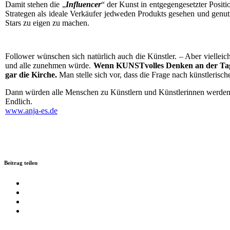
Damit ste­hen die „
Influen­cer
“ der Kunst in ent­ge­gen­ge­setz­ter Posi­
Stra­te­gen als idea­le Ver­käu­fer jed­we­den Pro­dukts gese­hen und genu
Stars zu eigen zu machen.
Fol­lower wün­schen sich natür­lich auch die Künst­ler. – Aber viel­leich
und alle zuneh­men wür­de.
Wenn KUNST­vol­les Den­ken an der Tages­o
gar die Kir­che.
Man stel­le sich vor, dass die Fra­ge nach künst­le­ri
Dann wür­den alle Men­schen zu Künst­lern und Künst­le­rin­nen wer­d
Endlich.
www.anja-es.de
Beitrag teilen