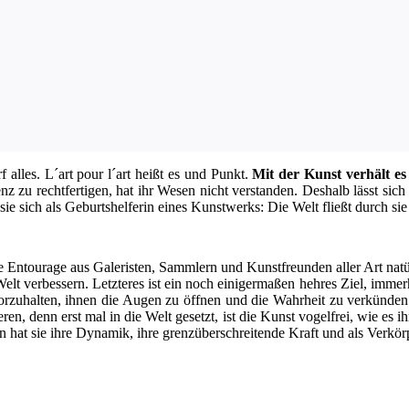
rf alles. L´art pour l´art heißt es und Punkt.
Mit der Kunst ver­hält es
zu recht­fer­ti­gen, hat ihr Wesen nicht ver­stan­den. Des­halb lässt si
 sie sich als Geburts­hel­fe­rin eines Kunst­werks: Die Welt fließt durch sie h
te Entou­ra­ge aus Gale­ris­ten, Samm­lern und Kunst­freun­den aller Art n
Welt ver­bes­sern. Letz­te­res ist ein noch eini­ger­ma­ßen heh­res Ziel, im
­hal­ten, ihnen die Augen zu öff­nen und die Wahr­heit zu ver­kün­den un
ie­ren, denn erst mal in die Welt gesetzt, ist die Kunst vogel­frei, wie es
 hat sie ihre Dyna­mik, ihre grenz­über­schrei­ten­de Kraft und als Ver­kör­pe