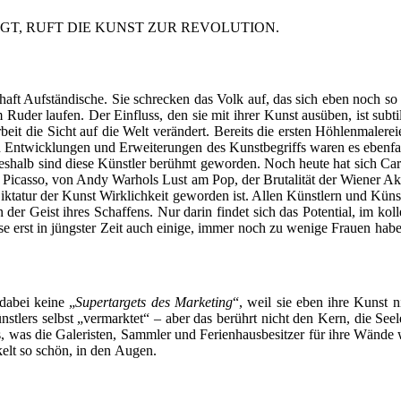
IGT, RUFT DIE KUNST ZUR REVOLUTION.
­schaft Auf­stän­di­sche. Sie schre­cken das Volk auf, das sich eben noch
der lau­fen. Der Ein­fluss, den sie mit ihrer Kunst aus­üben, ist sub­til, 
ie Sicht auf die Welt ver­än­dert. Bereits die ers­ten Höh­len­ma­le­rei­en m
 Ent­wick­lun­gen und Erwei­te­run­gen des Kunst­be­griffs waren es eben­fa
es­halb sind die­se Künst­ler berühmt gewor­den. Noch heu­te hat sich Cara
Picas­so, von Andy War­hols Lust am Pop, der Bru­ta­li­tät der Wie­ner Ak
ik­ta­tur der Kunst Wirk­lich­keit gewor­den ist. Allen Künst­lern und Kü
 der Geist ihres Schaf­fens. Nur dar­in fin­det sich das Poten­ti­al, im kol
wei­se erst in jüngs­ter Zeit auch eini­ge, immer noch zu weni­ge Frau­en 
dabei kei­ne „
Supert­ar­gets des Mar­ke­ting
“, weil sie eben ihre Kunst n
t­lers selbst „ver­mark­tet“ – aber das berührt nicht den Kern, die See­
was die Gale­ris­ten, Samm­ler und Feri­en­haus­be­sit­zer für ihre Wän­de wol
­ckelt so schön, in den Augen.