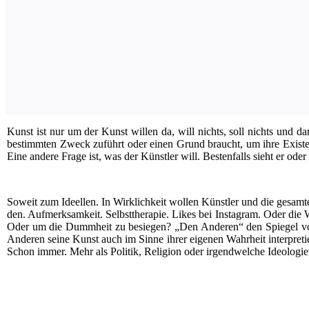
K
unst ist nur um der Kunst wil­len da, will nichts, soll nichts und da
bestimm­ten Zweck zuführt oder einen Grund braucht, um ihre Exis­tenz 
Eine ande­re Fra­ge ist, was der Künst­ler will. Bes­ten­falls sieht er oder
Soweit zum Ideel­len. In Wirk­lich­keit wol­len Künst­ler und die gesam­
den. Auf­merk­sam­keit. Selbst­the­ra­pie. Likes bei Insta­gram. Oder die 
Oder um die Dumm­heit zu besie­gen? „Den Ande­ren“ den Spie­gel vor­zu
Ande­ren sei­ne Kunst auch im Sin­ne ihrer eige­nen Wahr­heit inter­pre­t
Schon immer. Mehr als Poli­tik, Reli­gi­on oder irgend­wel­che Ideo­lo­gien