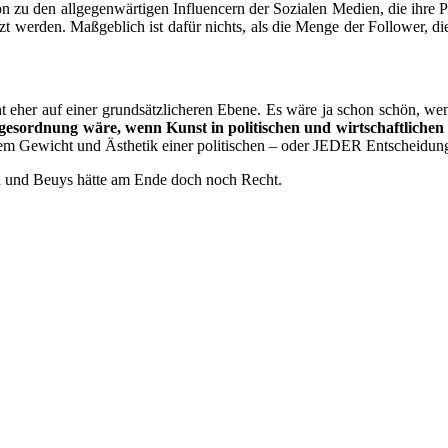
ti­on zu den all­ge­gen­wär­ti­gen Influen­cern der Sozia­len Medi­en, die ih
tzt wer­den. Maß­geb­lich ist dafür nichts, als die Men­ge der Fol­lower, die
t eher auf einer grund­sätz­li­che­ren Ebe­ne. Es wäre ja schon schön, wenn
rd­nung wäre, wenn Kunst in poli­ti­schen und wirt­schaft­li­chen Ent
­schem Gewicht und Ästhe­tik einer poli­ti­schen – oder JEDER Ent­schei­d
en und Beuys hät­te am Ende doch noch Recht.