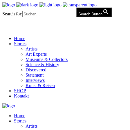
Search for:
Search Button
Home
Stories
Artists
Art Experts
Museums & Collectors
Science & History
Discovered
Statement
Interviews
Kunst & Reisen
SHOP
Kontakt
Home
Stories
Artists