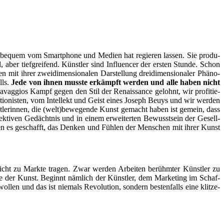
 so bequem vom Smart­phone und Medi­en hat regie­ren las­sen. Sie pro­du­
aber tief­grei­fend. Künst­ler sind Influen­cer der ers­ten Stun­de. Schon
it ihrer zwei­di­men­sio­na­len Dar­stel­lung drei­di­men­sio­na­ler Phä­no­
lls.
Jede von ihnen muss­te erkämpft wer­den und alle haben nicht
­vag­gi­os Kampf gegen den Stil der Renais­sance gelohnt, wir pro­fi­tie­
tio­nis­ten, vom Intel­lekt und Geist eines Joseph Beuys und wir wer­den
nst­le­rin­nen, die (welt)bewegende Kunst gemacht haben ist gemein, dass
­lek­ti­ven Gedächt­nis und in einem erwei­ter­ten Bewusst­sein der Gesell­
haben es geschafft, das Den­ken und Füh­len der Men­schen mit ihrer Kunst
icht zu Mark­te tra­gen. Zwar wer­den Arbei­ten berühm­ter Künst­ler zu
le der Kunst. Beginnt näm­lich der Künst­ler, dem Mar­ke­ting im Schaf­
­len und das ist nie­mals Revo­lu­ti­on, son­dern bes­ten­falls eine klit­ze­