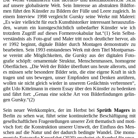
auf unse­re glo­ba­li­sier­te Welt. Sein Inter­es­se an abs­trak­ten Bild­for­
men führt den Künst­ler zu Bil­dern der Fül­le und Lee­re zugleich. In
einem Inter­view 1998 ver­gleicht Gurs­ky sei­ne Wer­ke mit Male­rei:
„Es wäre viel­leicht für euch Kunst­his­to­ri­ker inter­es­sant her­aus­zu­ﬁn­
den, war­um ein kunst­ge­schicht­lich unbe­darf­ter Künst­ler wie ich
trotz­dem Zugriff auf die­ses For­men­vo­ka­bu­lar hat.“(1) Sein Selbst­
ver­ständ­nis als Foto-graf und Maler tritt noch deut­li­cher her­vor, als
er 1992 beginnt, digi­ta­le Bil­der durch Mon­ta­gen demons­tra­tiv zu
bear­bei­ten. Sein 1993 ent­stan­de­nes Werk mit dem Titel Mont­par­nas­
se ver­eint alle Mög­lich­kei­ten, die Gurs­ky aus der digi­ta­len Foto­
graﬁe schöpft: orna­men­ta­le Struk­tur, Men­schen­mas­sen, homo­ge­ne
Oberﬂä­chen. „Die Welt der Bil­der über­ﬂu­tet uns heu­te aller­orts, und
es müs­sen sehr beson­de­re Bil­der sein, die eine eige­ne Kraft in sich
tra­gen und uns bewe­gen, unser Empﬁn­den und Den­ken anrüh­ren,
wol­len sie nicht gleich wie­der in unse­rem Gedächt­nis ver­bren­nen“,
gibt Udo Kit­tel­mann in einem Essay über den Künst­ler zu beden­ken
und fährt fort: „Genau eine sol­che Art von Bil­derﬁn­dun­gen gelin­
gen Gursky.“(2)
Sein neu­er Werk­kom­plex, der im Herbst bei
Sprüth Magers
in
Ber­lin zu sehen war, führt sei­ne kon­ti­nu­ier­li­che Beschäf­ti­gung mit
gesell­schaft­li­chen Fra­ge­stel­lun­gen unse­rer Zeit the­ma­tisch und moti­
visch fort: die Kon­struk­ti­on unse­rer Umwelt, der Einﬂuss des Men­
schen auf die Natur und der dadurch beding­te Wan­del. Die monu­
men­ta­le Foto­graﬁe Kreuz­fahrt (2020) erscheint als Sym­bol für unse­