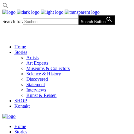
Search for:
Search Button
Home
Stories
Artists
Art Experts
Museums & Collectors
Science & History
Discovered
Statement
Interviews
Kunst & Reisen
SHOP
Kontakt
Home
Stories