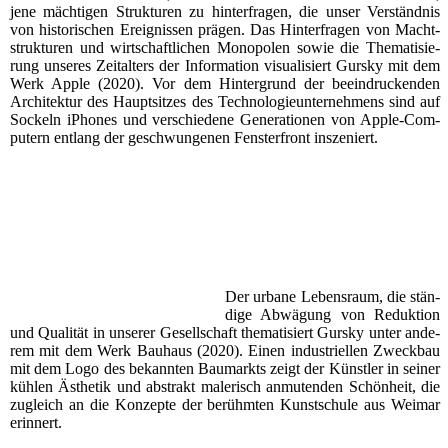
jene mäch­ti­gen Struk­tu­ren zu hin­ter­fra­gen, die unser Ver­ständ­nis
von his­to­ri­schen Ereig­nis­sen prä­gen. Das Hin­ter­fra­gen von Macht­
struk­tu­ren und wirt­schaft­li­chen Mono­po­len sowie die The­ma­ti­sie­
rung unse­res Zeit­al­ters der Infor­ma­ti­on visua­li­siert Gurs­ky mit dem
Werk Apple (2020). Vor dem Hin­ter­grund der beein­dru­cken­den
Archi­tek­tur des Haupt­sit­zes des Tech­no­lo­gie­un­ter­neh­mens sind auf
Sockeln iPho­nes und ver­schie­de­ne Gene­ra­tio­nen von Apple-Com­
pu­tern ent­lang der geschwun­ge­nen Fens­ter­front inszeniert.
Der urba­ne Lebens­raum, die stän­
di­ge Abwä­gung von Reduk­ti­on
und Qua­li­tät in unse­rer Gesell­schaft the­ma­ti­siert Gurs­ky unter ande­
rem mit dem Werk Bau­haus (2020). Einen indus­tri­el­len Zweck­bau
mit dem Logo des bekann­ten Bau­markts zeigt der Künst­ler in sei­ner
küh­len Ästhe­tik und abs­trakt male­risch anmu­ten­den Schön­heit, die
zugleich an die Kon­zep­te der berühm­ten Kunst­schu­le aus Wei­mar
erinnert.