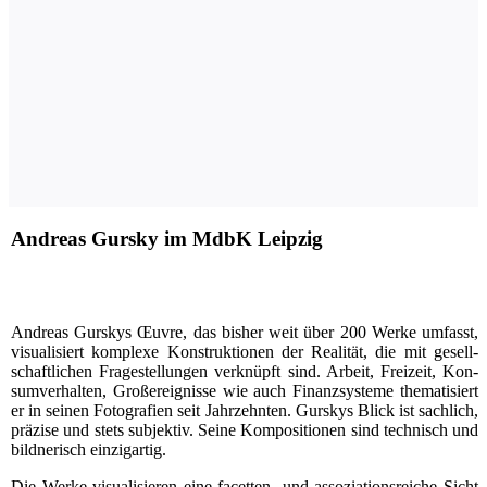
Andreas Gursky im MdbK Leipzig
Andre­as Gurs­kys Œuvre, das bis­her weit über 200 Wer­ke umfasst,
visua­li­siert kom­ple­xe Kon­struk­tio­nen der Rea­li­tät, die mit gesell­
schaft­li­chen Fra­ge­stel­lun­gen ver­knüpft sind. Arbeit, Frei­zeit, Kon­
sum­ver­hal­ten, Groß­ereig­nis­se wie auch Finanz­sys­te­me the­ma­ti­siert
er in sei­nen Foto­gra­fien seit Jahr­zehn­ten. Gurs­kys Blick ist sach­lich,
prä­zi­se und stets sub­jek­tiv. Sei­ne Kom­po­si­tio­nen sind tech­nisch und
bild­ne­risch einzigartig.
Die Wer­ke visua­li­sie­ren eine facet­ten- und asso­zia­ti­ons­rei­che Sicht