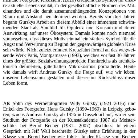
re aktu­el­le Lebens­rea­li­tät, in der gesell­schaft­li­che Nor­men des Mit­
ein­an­ders und die damit zusam­men­hän­gen­den Kon­zep­tio­nen von
Raum und Abstand neu deﬁ­niert wer­den. Bereits vor drei Jah­ren
begann Gurs­kys Arbeit an die­sem Abbild einer immensen schwim­
men­den Stadt als Sinn­bild für Opu­lenz und Kon­sum und deren
Aus­wir­kung auf unser Öko­sys­tem. Damals konn­te noch nie­mand
vor­aus­se­hen, dass die­ses Motiv ein­mal ein star­kes Sym­bol für die
Angst und Ver­wir­rung zu Beginn der gegen­wär­ti­gen glo­ba­len Kri­se
sein wür­de. Nicht zuletzt erin­nert Kreuz­fahrt for­mal an das weg­wei­
sen­de Werk Paris, Mont­par­nas­se (1993), wel­ches vor fast 30 Jah­ren
eines der größ­ten Sozi­al­woh­nungs­pro­jek­te Frank­reichs als archi­tek­
to­nisch deﬁ­nier­ten, git­ter­haf­ten Mikro­kos­mos por­trai­tier­te. Heu­te
wie damals wirft Andre­as Gurs­ky die Fra­ge auf, wie wir leben,
unse­ren Lebens­raum gestal­ten und die­ser im Rück­schluss unser
Leben formt.
Als Sohn des Wer­be­fo­to­gra­fen Wil­ly Gurs­ky (1921–2016) und
Enkel des Foto­gra­fen Hans Gurs­ky (1890–1969) in Leip­zig gebo­
ren, wuchs Andre­as Gurs­ky ab 1956 in Düs­sel­dorf auf, wo er sein
Stu­di­um der Foto­graﬁe an der Kunst­aka­de­mie 1987 als Meis­ter­
schü­ler bei Bernd Becher (1931– 2007) abschloss. In einem
Gespräch mit Jeff Wall beschreibt Gurs­ky sei­ne Erfah­rung in der
Klas­se von Bernd Becher wie folgt: „In der Klas-se von Becher