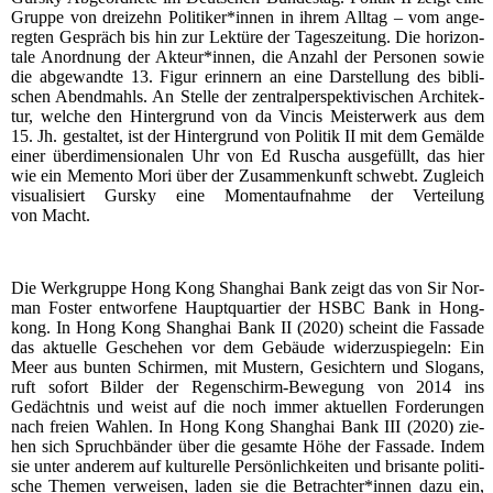
Grup­pe von drei­zehn Politiker*innen in ihrem All­tag – vom ange­
reg­ten Gespräch bis hin zur Lek­tü­re der Tages­zei­tung. Die hori­zon­
ta­le Anord­nung der Akteur*innen, die Anzahl der Per­so­nen sowie
die abge­wand­te 13. Figur erin­nern an eine Dar­stel­lung des bibli­
schen Abend­mahls. An Stel­le der zen­tral­per­spek­ti­vi­schen Archi­tek­
tur, wel­che den Hin­ter­grund von da Vin­cis Meis­ter­werk aus dem
15. Jh. gestal­tet, ist der Hin­ter­grund von Poli­tik II mit dem Gemäl­de
einer über­di­men­sio­na­len Uhr von Ed Ruscha aus­ge­füllt, das hier
wie ein Memen­to Mori über der Zusam­men­kunft schwebt. Zugleich
visua­li­siert Gurs­ky eine Moment­auf­nah­me der Ver­tei­lung
von Macht.
Die Werk­grup­pe Hong Kong Shang­hai Bank zeigt das von Sir Nor­
man Fos­ter ent­wor­fe­ne Haupt­quar­tier der HSBC Bank in Hong­
kong. In Hong Kong Shang­hai Bank II (2020) scheint die Fas­sa­de
das aktu­el­le Gesche­hen vor dem Gebäu­de wider­zu­spie­geln: Ein
Meer aus bun­ten Schir­men, mit Mus­tern, Gesich­tern und Slo­gans,
ruft sofort Bil­der der Regen­schirm-Bewe­gung von 2014 ins
Gedächt­nis und weist auf die noch immer aktu­el­len For­de­run­gen
nach frei­en Wah­len. In Hong Kong Shang­hai Bank III (2020) zie­
hen sich Spruch­bän­der über die gesam­te Höhe der Fas­sa­de. Indem
sie unter ande­rem auf kul­tu­rel­le Per­sön­lich­kei­ten und bri­san­te poli­ti­
sche The­men ver­wei­sen, laden sie die Betrachter*innen dazu ein,