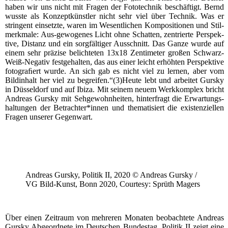
haben wir uns nicht mit Fra­gen der Foto­tech­nik beschäf­tigt. Bernd
wuss­te als Kon­zept­künst­ler nicht sehr viel über Tech­nik. Was er
strin­gent ein­setz­te, waren im Wesent­li­chen Kom­po­si­tio­nen und Stil­
merk­ma­le: Aus-gewo­ge­nes Licht ohne Schat­ten, zen­trier­te Per­spek­
ti­ve, Distanz und ein sorg­fäl­ti­ger Aus­schnitt. Das Gan­ze wur­de auf
einem sehr prä­zi­se belich­te­ten 13x18 Zen­ti­me­ter gro­ßen Schwarz-
Weiß-Nega­tiv fest­ge­hal­ten, das aus einer leicht erhöh­ten Per­spek­ti­ve
foto­graﬁert wur­de. An sich gab es nicht viel zu ler­nen, aber vom
Bild­in­halt her viel zu begreifen.“(3)Heute lebt und arbei­tet Gurs­ky
in Düs­sel­dorf und auf Ibi­za. Mit sei­nem neu­em Werk­kom­plex bricht
Andre­as Gurs­ky mit Seh­ge­wohn­hei­ten, hin­ter­fragt die Erwar­tungs­
hal­tun­gen der Betrachter*innen und the­ma­ti­siert die exis­ten­zi­el­len
Fra­gen unse­rer Gegenwart.
Andre­as Gurs­ky, Poli­tik II, 2020 © Andre­as Gurs­ky /
VG Bild-Kunst, Bonn 2020, Cour­te­sy: Sprüth Magers
Über einen Zeit­raum von meh­re­ren Mona­ten beob­ach­te­te Andre­as
Gurs­ky Abge­ord­ne­te im Deut­schen Bun­des­tag. Poli­tik II zeigt eine