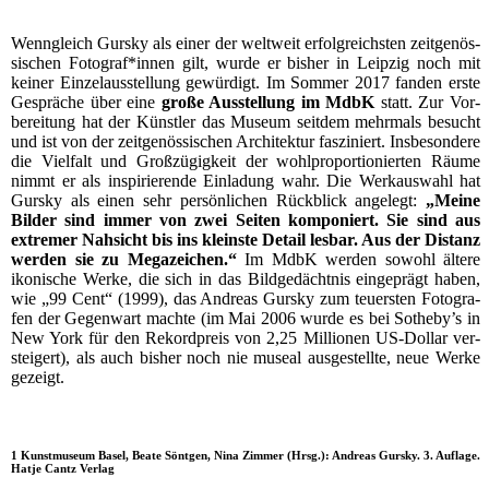
Wenn­gleich Gurs­ky als einer der welt­weit erfolg­reichs­ten zeit­ge­nös­
si­schen Fotograf*innen gilt, wur­de er bis­her in Leip­zig noch mit
kei­ner Ein­zel­aus­stel­lung gewür­digt. Im Som­mer 2017 fan­den ers­te
Gesprä­che über eine
gro­ße Aus­stel­lung im MdbK
statt. Zur Vor­
be­rei­tung hat der Künst­ler das Muse­um seit­dem mehr­mals besucht
und ist von der zeit­ge­nös­si­schen Archi­tek­tur fas­zi­niert. Ins­be­son­de­re
die Viel­falt und Groß­zü­gig­keit der wohl­pro­por­tio­nier­ten Räu­me
nimmt er als inspi­rie­ren­de Ein­la­dung wahr. Die Werk­aus­wahl hat
Gurs­ky als einen sehr per­sön­li­chen Rück­blick ange­legt:
„Mei­ne
Bil­der sind immer von zwei Sei­ten kom­po­niert. Sie sind aus
extre­mer Nah­sicht bis ins kleins­te Detail les­bar. Aus der Distanz
wer­den sie zu Mega­zei­chen.“
Im MdbK wer­den sowohl älte­re
iko­ni­sche Wer­ke, die sich in das Bild­ge­dächt­nis ein­ge­prägt haben,
wie „99 Cent“ (1999), das Andre­as Gurs­ky zum teu­ers­ten Foto­gra­
fen der Gegen­wart mach­te (im Mai 2006 wur­de es bei Sotheby’s in
New York für den Rekord­preis von 2,25 Mil­lio­nen US-Dol­lar ver­
stei­gert), als auch bis­her noch nie muse­al aus­ge­stell­te, neue Wer­ke
gezeigt.
1 Kunstmuseum Basel, Beate Söntgen, Nina Zimmer (Hrsg.): Andreas Gursky. 3. Auflage.
Hatje Cantz Verlag