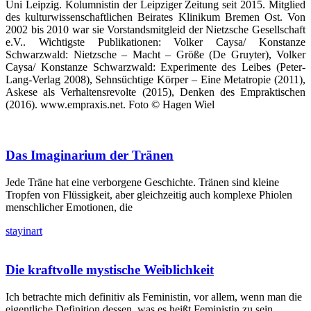
Uni Leipzig. Kolumnistin der Leipziger Zeitung seit 2015. Mitglied
des kulturwissenschaftlichen Beirates Klinikum Bremen Ost. Von
2002 bis 2010 war sie Vorstandsmitgleid der Nietzsche Gesellschaft
e.V.. Wichtigste Publikationen: Volker Caysa/ Konstanze
Schwarzwald: Nietzsche – Macht – Größe (De Gruyter), Volker
Caysa/ Konstanze Schwarzwald: Experimente des Leibes (Peter-
Lang-Verlag 2008), Sehnsüchtige Körper – Eine Metatropie (2011),
Askese als Verhaltensrevolte (2015), Denken des Empraktischen
(2016). www.empraxis.net. Foto © Hagen Wiel
Das Imaginarium der Tränen
Jede Träne hat eine verborgene Geschichte. Tränen sind kleine
Tropfen von Flüssigkeit, aber gleichzeitig auch komplexe Phiolen
menschlicher Emotionen, die
stayinart
Die kraftvolle mystische Weiblichkeit
Ich betrachte mich definitiv als Feministin, vor allem, wenn man die
eigentliche Definition dessen, was es heißt Feministin zu sein,