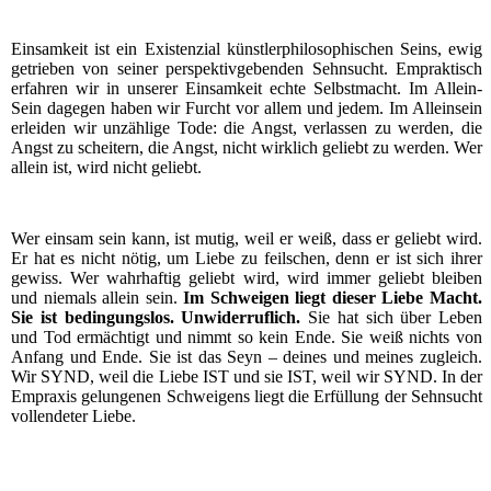
Ein­sam­keit ist ein Exis­ten­zi­al künst­ler­phi­lo­so­phi­schen Seins, ewig
getrie­ben von sei­ner per­spek­tiv­ge­ben­den Sehn­sucht. Emprak­tisch
erfah­ren wir in unse­rer Ein­sam­keit ech­te Selbst­macht. Im Allein-
Sein dage­gen haben wir Furcht vor allem und jedem. Im Allein­sein
erlei­den wir unzäh­li­ge Tode: die Angst, ver­las­sen zu wer­den, die
Angst zu schei­tern, die Angst, nicht wirk­lich geliebt zu wer­den. Wer
allein ist, wird nicht geliebt.
Wer ein­sam sein kann, ist mutig, weil er weiß, dass er geliebt wird.
Er hat es nicht nötig, um Lie­be zu feil­schen, denn er ist sich ihrer
gewiss. Wer wahr­haf­tig geliebt wird, wird immer geliebt blei­ben
und nie­mals allein sein.
Im Schwei­gen liegt die­ser Lie­be Macht.
Sie ist bedin­gungs­los. Unwi­der­ruf­lich.
Sie hat sich über Leben
und Tod ermäch­tigt und nimmt so kein Ende. Sie weiß nichts von
Anfang und Ende. Sie ist das Seyn – dei­nes und mei­nes zugleich.
Wir SYND, weil die Lie­be IST und sie IST, weil wir SYND. In der
Empra­xis gelun­ge­nen Schwei­gens liegt die Erfül­lung der Sehn­sucht
voll­ende­ter Liebe.