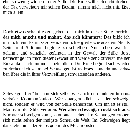
eben­so wenig wie ich in der Stil­le. Die Erde will sich nicht dre­hen,
der Tag ver­wei­gert mir sei­nen Beginn, nimmt mich nicht mit, lässt
mich allein.
Doch etwas scheint es zu geben, das mich in die­ser Stil­le erreicht,
das
mich angeht und mahnt, das sich küm­mert:
Das bil­de ich
mir nicht ein. Es muss so sein, denn ich ergrei­fe wie aus dem Nichts
Zet­tel und Stift und begin­ne zu schrei­ben. Noch eben war ich
gelähmt und gänz­lich gefan­gen in der Gewalt der Stil­le. Jetzt
bemäch­ti­ge ich mich die­ser Gewalt und wer­de der Sou­ve­rän mei­ner
Ein­sam­keit. Ich bin nicht mehr allein. Die Erde beginnt sich wie­der
zu dre­hen: Ich schrei­be! Schwei­gen ist red­lo­ses Han­deln und erha­
ben über die in ihrer Ver­zweif­lung schwat­zen­den anderen.
Schwei­gend erfährt man sich selbst wie auch den ande­ren in non­
ver­ba­ler Kom­mu­ni­ka­ti­on. Wer dage­gen allein ist, der schweigt
nicht, son­dern er wird von der Stil­le beherrscht. Um ihn ist es still.
Man ist in der Stil­le ver­lo­ren.
Wer aber schweigt, drückt sich aus.
Nur wer schwei­gen kann, kann auch lie­ben. Im Schwei­gen erobert
sich nicht sel­ten der innigs­te Schrei die Welt. Im Schwei­gen liegt
das Geheim­nis der Selbst­ge­burt des Metatropisten.