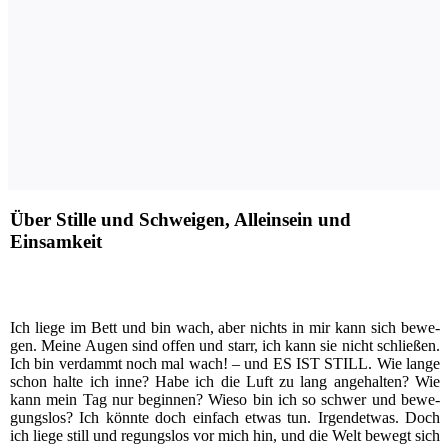
Über Stille und Schweigen, Alleinsein und
Einsamkeit
I
ch lie­ge im Bett und bin wach, aber nichts in mir kann sich bewe­
gen. Mei­ne Augen sind offen und starr, ich kann sie nicht schlie­ßen.
Ich bin ver­dammt noch mal wach! – und ES IST STILL. Wie lan­ge
schon hal­te ich inne? Habe ich die Luft zu lang ange­hal­ten? Wie
kann mein Tag nur begin­nen? Wie­so bin ich so schwer und bewe­
gungs­los? Ich könn­te doch ein­fach etwas tun. Irgend­et­was. Doch
ich lie­ge still und regungs­los vor mich hin, und die Welt bewegt sich