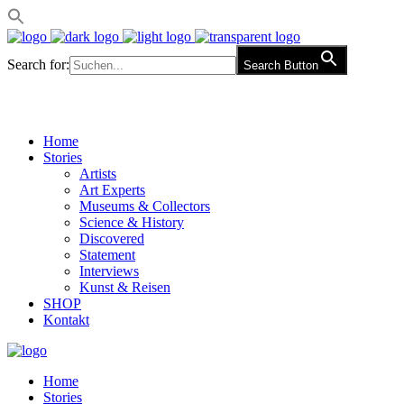
Search for:
Search Button
Home
Stories
Artists
Art Experts
Museums & Collectors
Science & History
Discovered
Statement
Interviews
Kunst & Reisen
SHOP
Kontakt
Home
Stories