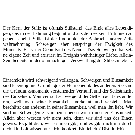
Der Kern der Stil­le ist oft­mals Still­stand, das Ende alles Leben­di­
gen, das in der Läh­mung beginnt und aus dem es kein Ent­rin­nen zu
geben scheint. Stil­le ist der End­punkt, der Abbruch linea­rer Zeit­
wahr­neh­mung. Schwei­gen aber ent­springt der Ewig­keit des
Moments. Es ist der Geburts­ort des Neu­en. Das Schwei­gen hat sei­
ne eige­ne Zeit und exis­tiert im Ereig­nis wahr­haf­ti­ger Lie­be. Allein-
Sein bedeu­tet in der ohn­mäch­ti­gen Ver­zweif­lung der Stil­le zu leben.
Ein­sam­keit wird schwei­gend voll­zo­gen. Schwei­gen und Ein­sam­keit
sind leben­dig und Grund­la­ge der Her­me­neu­tik des ande­ren. Sie sind
die Grün­dungs­mo­men­te ver­ste­hen­der Ver­nunft und der Selbst­macht
des Ein­zel­nen. Man ver­traut schwei­gend der Selbst­macht des ande­
ren, weil man sei­ne Ein­sam­keit aner­kennt und ver­steht. Man
beschützt den ande­ren in sei­ner Ein­sam­keit, weil man ihn liebt. Wir
sind im Schwei­gen zusam­men, eben­so wie in unse­rer Ein­sam­keit.
Allein aber wer­den wir nicht sein, denn wir sind uns des Einen
gewiss: Es gibt dich, weil es mich gibt, und es gibt mich nur durch
dich. Und oft wis­sen wir nicht kon­kret: Bin ich du? Bist du ich?