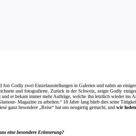
 Jon God­ly zwei Ein­zel­aus­stel­lun­gen in Gale­rien und nahm an eini­gen 
ch­ne­te und foto­gra­fier­te. Zurück in der Schweiz, zeig­te God­ly eini­g
bt und er bekam immer mehr Auf­trä­ge, wel­che ihn letzt­lich wie­der ins 
a­mour- Maga­zi­ne zu arbei­ten.“ 18 Jah­re lang blieb dies sei­ne Tätig­k
 Die­se ganz beson­de­re „Rei­se“ hat uns neu­gie­rig gemacht, und
wir luden
s dazu eine beson­de­re Erinnerung?