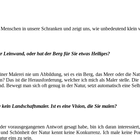
 Men­schen in unse­re Schran­ken und zeigt uns, wie unbe­deu­tend klein 
der Lein­wand, oder hat der Berg für Sie etwas Heiliges?
ei­ner Male­rei nie um Abbil­dung, sei es ein Berg, das Meer oder die N
gen? Das ist die Her­aus­for­de­rung, wel­cher ich mich als Maler stel­le.
. Bewegt man sich oft genug in der Natur, setzt auto­ma­tisch eine Selbst­r
ie kein Land­schafts­ma­ler. Ist es eine Visi­on, die Sie malen?
 der vor­aus­ge­gan­ge­nen Ant­wort gesagt habe, bin ich dar­an inter­es­sier
 und Schön­heit der Natur kennt kei­ne Kon­kur­renz. Ich male kei­ne Por
Natur eins zu sein.