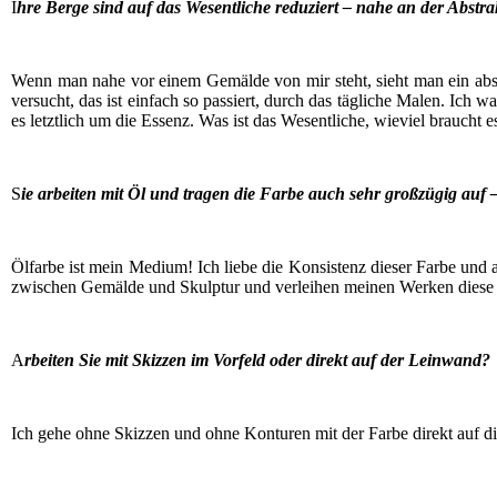
I
hre Ber­ge sind auf das Wesent­li­che redu­ziert – nahe an der Abs­trak
Wenn man nahe vor einem Gemäl­de von mir steht, sieht man ein abs­trak
ver­sucht, das ist ein­fach so pas­siert, durch das täg­li­che Malen. Ich 
es letzt­lich um die Essenz. Was ist das Wesent­li­che, wie­viel braucht
S
ie arbei­ten mit Öl und tra­gen die Far­be auch sehr groß­zü­gig au
Ölfar­be ist mein Medi­um! Ich lie­be die Kon­sis­tenz die­ser Far­be und 
zwi­schen Gemäl­de und Skulp­tur und ver­lei­hen mei­nen Wer­ken die­se
A
rbei­ten Sie mit Skiz­zen im Vor­feld oder direkt auf der Leinwand?
Ich gehe ohne Skiz­zen und ohne Kon­tu­ren mit der Far­be direkt auf di