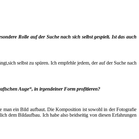
eson­de­re Rol­le auf der Suche nach sich selbst gespielt. Ist das auch
ngt,sich selbst zu spü­ren. Ich emp­feh­le jedem, der auf der Suche nach
gra­fi­schen Auge“, in irgend­ei­ner Form profitieren?
man ein Bild auf­baut. Die Kom­po­si­ti­on ist sowohl in der Foto­gra­fie
­lich dem Bild­auf­bau. Ich habe also beid­sei­tig von die­sen Erfah­run­gen