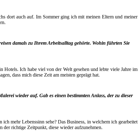
wuchs dort auch auf. Im Som­mer ging ich mit mei­nen Eltern und mei­ner
ern.
rei­sen damals zu Ihrem Arbeits­all­tag gehör­te. Wohin führ­ten Sie
in Hotels. Ich habe viel von der Welt gese­hen und leb­te vie­le Jah­re im
e sagen, dass mich die­se Zeit am meis­ten geprägt hat.
ale­rei wie­der auf. Gab es einen bestimm­ten Anlass, der zu die­ser
in ich mehr Lebens­sinn sehe? Das Busi­ness, in wel­chem ich gear­bei­tet
m der rich­ti­ge Zeit­punkt, die­se wie­der aufzunehmen.