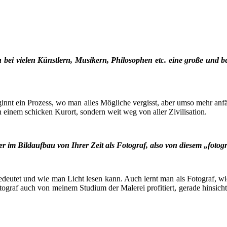
ei vie­len Künst­lern, Musi­kern, Phi­lo­so­phen etc. eine gro­ße und b
nnt ein Pro­zess, wo man alles Mög­li­che ver­gisst, aber umso mehr anfä
an einem schi­cken Kur­ort, son­dern weit weg von aller Zivilisation.
oder im Bild­auf­bau von Ihrer Zeit als Foto­graf, also von die­sem „foto­
bedeu­tet und wie man Licht lesen kann. Auch lernt man als Foto­graf, wie 
­graf auch von mei­nem Stu­di­um der Male­rei pro­fi­tiert, gera­de hin­sicht