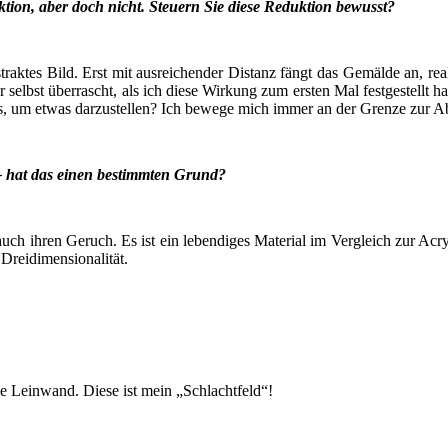
­ti­on, aber doch nicht. Steu­ern Sie die­se Reduk­ti­on bewusst?
­tes Bild. Erst mit aus­rei­chen­der Distanz fängt das Gemäl­de an, rea­
war selbst über­rascht, als ich die­se Wir­kung zum ers­ten Mal fest­ge­stell
 es, um etwas dar­zu­stel­len? Ich bewe­ge mich immer an der Gren­ze zur A
f – hat das einen bestimm­ten Grund?
auch ihren Geruch. Es ist ein leben­di­ges Mate­ri­al im Ver­gleich zur Acryl
 Dreidimensionalität.
e Lein­wand. Die­se ist mein „Schlacht­feld“!