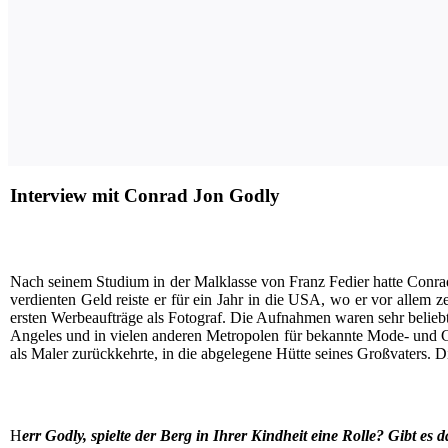
Interview mit Conrad Jon Godly
Nach sei­nem Stu­di­um in der Mal­klas­se von Franz Fedier hat­te Con­rad
ver­dien­ten Geld reis­te er für ein Jahr in die USA, wo er vor allem zei
ers­ten Wer­be­auf­trä­ge als Foto­graf. Die Auf­nah­men waren sehr belie
Ange­les und in vie­len ande­ren Metro­po­len für bekann­te Mode- und Gl
als Maler zurück­kehr­te, in die abge­le­ge­ne Hüt­te sei­nes Groß­va­ters.
H
err God­ly, spiel­te der Berg in Ihrer Kind­heit eine Rol­le? Gibt e