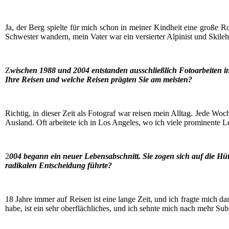
Ja, der Berg spiel­te für mich schon in mei­ner Kind­heit eine gro­ße 
Schwes­ter wan­dern, mein Vater war ein ver­sier­ter Alpi­nist und Ski­leh
Z
wischen 1988 und 2004 ent­stan­den aus­schließ­lich Foto­ar­bei­ten i
Ihre Rei­sen und wel­che Rei­sen präg­ten Sie am meisten?
Rich­tig, in die­ser Zeit als Foto­graf war rei­sen mein All­tag. Jede Wo
Aus­land. Oft arbei­te­te ich in Los Ange­les, wo ich vie­le pro­mi­nen­te
2
004 begann ein neu­er Lebens­ab­schnitt. Sie zogen sich auf die Hüt­
radi­ka­len Ent­schei­dung führte?
18 Jah­re immer auf Rei­sen ist eine lan­ge Zeit, und ich frag­te mich d
habe, ist ein sehr ober­fläch­li­ches, und ich sehn­te mich nach mehr Sub