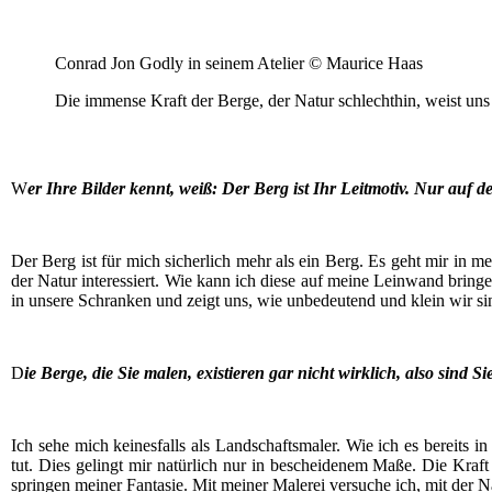
Con­rad Jon God­ly in sei­nem Ate­lier © Mau­rice Haas
Die immense Kraft der Ber­ge, der Natur schlecht­hin, weist uns
W
er Ihre Bil­der kennt, weiß: Der Berg ist Ihr Leit­mo­tiv. Nur auf 
Der Berg ist für mich sicher­lich mehr als ein Berg. Es geht mir in m
der Natur inter­es­siert. Wie kann ich die­se auf mei­ne Lein­wand brin­
in unse­re Schran­ken und zeigt uns, wie unbe­deu­tend und klein wir sind
D
ie Ber­ge, die Sie malen, exis­tie­ren gar nicht wirk­lich, also sind S
Ich sehe mich kei­nes­falls als Land­schafts­ma­ler. Wie ich es bereits in
tut. Dies gelingt mir natür­lich nur in beschei­de­nem Maße. Die Kraft
sprin­gen mei­ner Fan­ta­sie. Mit mei­ner Male­rei ver­su­che ich, mit der 