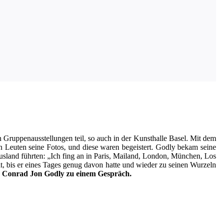
Grup­pen­aus­stel­lun­gen teil, so auch in der Kunst­hal­le Basel. Mit dem
en Leu­ten sei­ne Fotos, und die­se waren begeis­tert. God­ly bekam sei­ne
Aus­land führ­ten: „Ich fing an in Paris, Mai­land, Lon­don, Mün­chen, Los
eit, bis er eines Tages genug davon hat­te und wie­der zu sei­nen Wur­zeln
 Con­rad Jon God­ly zu einem Gespräch.