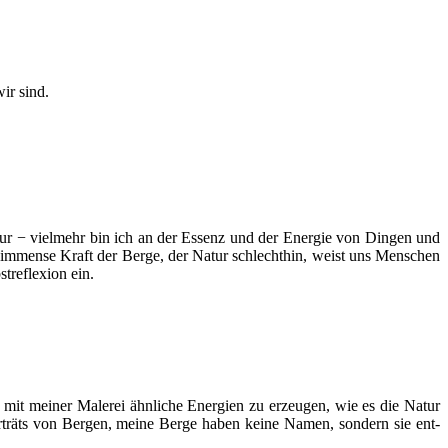
wir sind.
atur − viel­mehr bin ich an der Essenz und der Ener­gie von Din­gen und
 Die immense Kraft der Ber­ge, der Natur schlecht­hin, weist uns Men­schen
e­fle­xi­on ein.
t, mit mei­ner Male­rei ähn­li­che Ener­gien zu erzeu­gen, wie es die Natur
­träts von Ber­gen, mei­ne Ber­ge haben kei­ne Namen, son­dern sie ent­