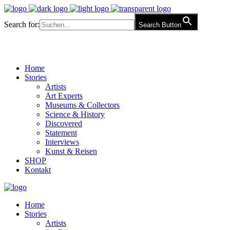
Search for:
Search Button
Home
Stories
Artists
Art Experts
Museums & Collectors
Science & History
Discovered
Statement
Interviews
Kunst & Reisen
SHOP
Kontakt
Home
Stories
Artists