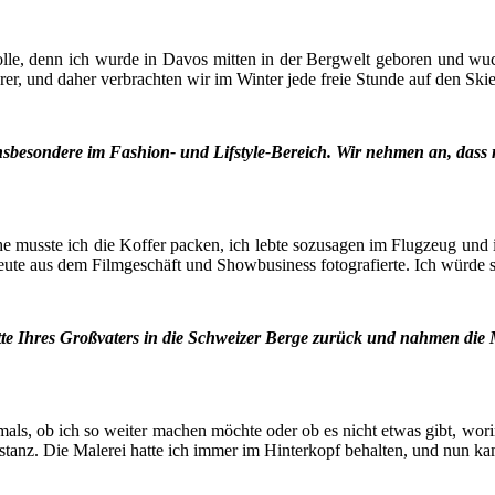
Rol­le, denn ich wur­de in Davos mit­ten in der Berg­welt gebo­ren und 
­rer, und daher ver­brach­ten wir im Win­ter jede freie Stun­de auf den Ski
ns­be­son­de­re im Fashion- und Lif­style-Bereich. Wir neh­men an, dass 
che muss­te ich die Kof­fer packen, ich leb­te sozu­sa­gen im Flug­zeug und 
 Leu­te aus dem Film­ge­schäft und Show­busi­ness foto­gra­fier­te. Ich wür­d
te Ihres Groß­va­ters in die Schwei­zer Ber­ge zurück und nah­men die M
amals, ob ich so wei­ter machen möch­te oder ob es nicht etwas gibt, wor­
­stanz. Die Male­rei hat­te ich immer im Hin­ter­kopf behal­ten, und nun ka