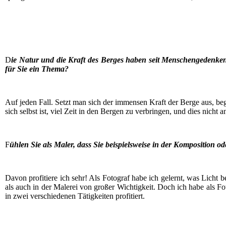
D
ie Natur und die Kraft des Ber­ges haben seit Men­schen­ge­den­ken b
für Sie ein Thema?
Auf jeden Fall. Setzt man sich der immensen Kraft der Ber­ge aus, begi
sich selbst ist, viel Zeit in den Ber­gen zu ver­brin­gen, und dies nicht 
F
ühlen Sie als Maler, dass Sie bei­spiels­wei­se in der Kom­po­si­ti­on 
Davon pro­fi­tie­re ich sehr! Als Foto­graf habe ich gelernt, was Licht 
als auch in der Male­rei von gro­ßer Wich­tig­keit. Doch ich habe als Foto
in zwei ver­schie­de­nen Tätig­kei­ten profitiert.