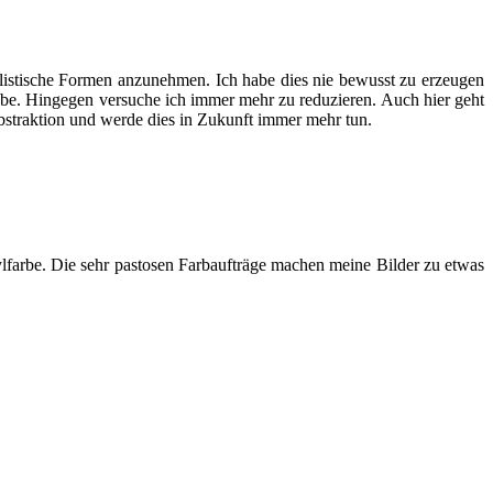
lis­ti­sche For­men anzu­neh­men. Ich habe dies nie bewusst zu erzeu­gen
t habe. Hin­ge­gen ver­su­che ich immer mehr zu redu­zie­ren. Auch hier geht
bs­trak­ti­on und wer­de dies in Zukunft immer mehr tun.
­far­be. Die sehr pas­to­sen Farb­auf­trä­ge machen mei­ne Bil­der zu etwas