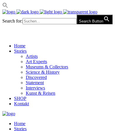
Search for:
Search Button
Home
Stories
Artists
Art Experts
Museums & Collectors
Science & History
Discovered
Statement
Interviews
Kunst & Reisen
SHOP
Kontakt
Home
Stories