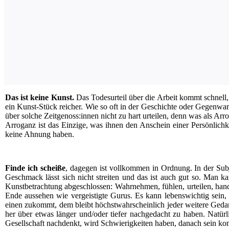
Das ist kei­ne Kunst.
Das Todes­ur­teil über die Arbeit kommt schnell, k
ein Kunst-Stück rei­cher. Wie so oft in der Geschich­te oder Gegen­wart
über sol­che Zeitgenoss:innen nicht zu hart urtei­len, denn was als Arr
Arro­ganz ist das Ein­zi­ge, was ihnen den Anschein einer Per­sön­lich­k
kei­ne Ahnung haben.
Fin­de ich schei­ße
, dage­gen ist voll­kom­men in Ord­nung. In der Sub­
Geschmack lässt sich nicht strei­ten und das ist auch gut so. Man kann
Kunst­be­trach­tung abge­schlos­sen: Wahr­neh­men, füh­len, urtei­len, 
Ende aus­se­hen wie ver­geis­tig­te Gurus. Es kann lebens­wich­tig sei
einen zukommt, dem bleibt höchst­wahr­schein­lich jeder wei­te­re Gedan­
her über etwas län­ger und/oder tie­fer nach­ge­dacht zu haben. Natür­l
Gesell­schaft nach­denkt, wird Schwie­rig­kei­ten haben, danach sein kom­f