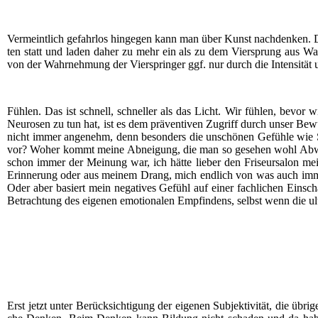
Ver­meint­lich gefahr­los hin­ge­gen kann man über Kunst nach­den­ken. Da
ten statt und laden daher zu mehr ein als zu dem Vier­sprung aus Wahr­
von der Wahr­neh­mung der Vier­sprin­ger ggf. nur durch die Inten­si­tät
Füh­len. Das ist schnell, schnel­ler als das Licht. Wir füh­len, bevor 
Neu­ro­sen zu tun hat, ist es dem prä­ven­ti­ven Zugriff durch unser Bewus
nicht immer ange­nehm, denn beson­ders die unschö­nen Gefüh­le wie Sel
vor? Woher kommt mei­ne Abnei­gung, die man so gese­hen wohl Abwehr
schon immer der Mei­nung war, ich hät­te lie­ber den Fri­seur­sa­lon 
Erin­ne­rung oder aus mei­nem Drang, mich end­lich von was auch immer 
Oder aber basiert mein nega­ti­ves Gefühl auf einer fach­li­chen Ein­sc
Betrach­tung des eige­nen emo­tio­na­len Emp­fin­dens, selbst wenn die ulti­m
Erst jetzt unter Berück­sich­ti­gung der eige­nen Sub­jek­ti­vi­tät, die übr