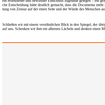
ein reflek­tier­ter und bewuss­ter Ent­schluss zugrun­de gele­gen – ein g
che Ent­schei­dung hät­te deut­lich gemacht, dass die Docu­men­ta mehr is
tung von Zen­sur auf der einen Sei­te und der Wür­de des Men­schen auf d
Schlie­ßen wir mit einem ver­söhn­li­chen Blick in den Spie­gel, der übri
auf uns. Schen­ken wir ihm ein alber­nes Lächeln und den­ken einen Mom