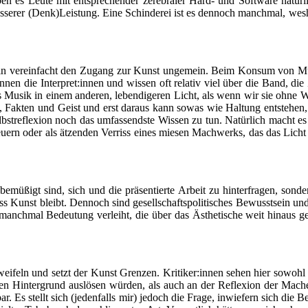
es Leu­te mit ent­spre­chen­der zere­bra­ler Hard- und Soft­ware natür
se­rer (Denk)Leistung. Eine Schin­de­rei ist es den­noch manch­mal, wes­ha
l­ge­mein ver­ein­facht den Zugang zur Kunst unge­mein. Beim Kon­sum von 
en die Interpret:innen und wis­sen oft rela­tiv viel über die Band, die Z
ns Musik in einem ande­ren, leben­di­ge­ren Licht, als wenn wir sie ohne 
k­ten und Geist und erst dar­aus kann sowas wie Hal­tung ent­ste­hen, 
bst­re­fle­xi­on noch das umfas­sends­te Wis­sen zu tun. Natür­lich macht es 
zu­feu­ern oder als ätzen­den Ver­riss eines mie­sen Mach­werks, das das L
r bemü­ßigt sind, sich und die prä­sen­tier­te Arbeit zu hin­ter­fra­gen, so
ss Kunst bleibt. Den­noch sind gesell­schafts­po­li­ti­sches Bewusst­sein un
anch­mal Bedeu­tung ver­leiht, die über das Ästhe­ti­sche weit hin­aus ge
ei­feln und setzt der Kunst Gren­zen. Kritiker:innen sehen hier sowohl ein
chen Hin­ter­grund aus­lö­sen wür­den, als auch an der Refle­xi­on der Mach
Es stellt sich (jeden­falls mir) jedoch die Fra­ge, inwie­fern sich die Bewer