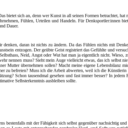
s bie­tet sich an, denn wer Kunst in all sei­nen For­men betrach­tet, hat me
neh­men, Füh­len, Urtei­len und Han­deln. Für Denksportler:innen bie­tet
 und Dauer.
wir den­ken, dar­an ist nichts zu ändern. Da das Füh­len nichts mit Den­k
st­sein ent­zo­gen. Der geüb­te Geist regis­triert das Gefühl­te und ver­suc
bst­hass, Neid, Angst oder Wut hat man ja eigent­lich nicht. Wie­so, zur
 nen­nen muss? Sieht mein Auge viel­leicht etwas, das ich selbst nie 
mei­ner Mut­ter über­neh­men sol­len? Macht mei­ne eige­ne Lebens­bi­l
zu befrei­en? Muss ich die Arbeit abwer­ten, weil ich die Künst­le­rin 
hät­zung? Schon tau­send­mal gese­hen und fast immer bes­ser? In jedem Fa
a­ti­ve Selbst­er­kennt­nis aus­blei­ben sollte.
i­gens bes­ten­falls mit der Fähig­keit sich selbst gegen­über nach­sich­tig un