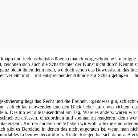
napp und lei­den­schafts­los über so manch vor­ge­scho­be­ne Unter­lip­pe. 
, zeich­nen sich auch die Scharf­rich­ter der Kunst nicht durch Kennt­nis
o­ganz bleibt ihnen denn noch, wo doch schon das Bewusst­sein, das Inter­
eit ver­leiht und – mit ent­spre­chen­der Atti­tü­de zur Schau getra­gen –
jek­ti­vie­rung liegt das Recht und die Frei­heit, irgend­was gut, schlec
 sich ein­fach abwen­den und den Blick lie­ber auf etwas rich­ten, das p
han­deln. Das tun wir alle tau­send­mal am Tag. Wäre es anders, wären wir
n, schnell zu erfas­sen, ein­zu­ord­nen und spon­tan zu reagie­ren, denn
ke erspart. Auf der ande­ren Sei­te haben wir wohl alle die eine oder ande
ich gibt es Berei­che, in denen das nicht ange­ra­ten ist, wenn man nicht
or­ta­bles Leben wei­ter­zu­füh­ren. Kin­der krie­gen hat sich dann z. B erl