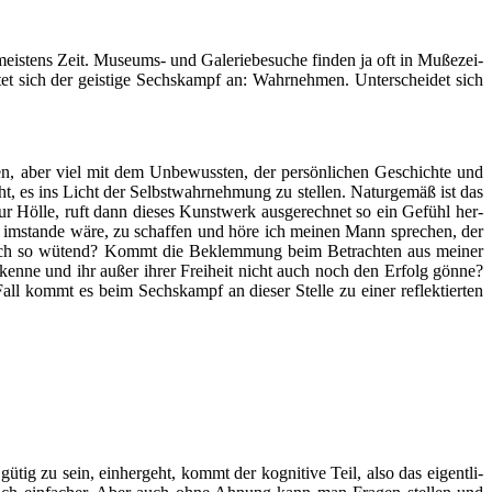
is­tens Zeit. Muse­ums- und Gale­rie­be­su­che fin­den ja oft in Muße­zei­
 sich der geis­ti­ge Sechs­kampf an: Wahr­neh­men. Unter­schei­det sich
en, aber viel mit dem Unbe­wuss­ten, der per­sön­li­chen Geschich­te und
ht, es ins Licht der Selbst­wahr­neh­mung zu stel­len. Natur­ge­mäß ist das
 Höl­le, ruft dann die­ses Kunst­werk aus­ge­rech­net so ein Gefühl her­
imstan­de wäre, zu schaf­fen und höre ich mei­nen Mann spre­chen, der
anz mich so wütend? Kommt die Beklem­mung beim Betrach­ten aus mei­ner
ken­ne und ihr außer ihrer Frei­heit nicht auch noch den Erfolg gön­ne?
ll kommt es beim Sechs­kampf an die­ser Stel­le zu einer reflek­tier­ten
d gütig zu sein, ein­her­geht, kommt der kogni­ti­ve Teil, also das eigent­li­