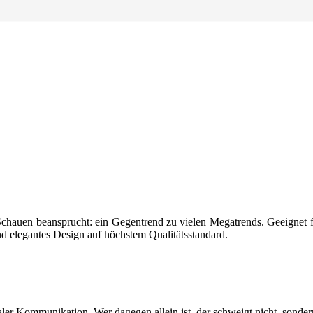
en beansprucht: ein Gegentrend zu vielen Megatrends. Geeignet für Ku
und elegantes Design auf höchstem Qualitätsstandard.
ler Kommunikation. Wer dagegen allein ist, der schweigt nicht, sonder