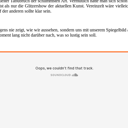
eziel­ter Tabu­bruch der schlimms­ten Art. Ver­mut­lich hät­te man sich scho
t als nur die Glit­zer­show der aktu­el­len Kunst. Ver­ein­zelt wäre viel­
er ande­ren soll­te klar sein.
­gens nie zeigt, wie wir aus­se­hen, son­dern uns mit unse­rem Spie­gel­bil
ent lang nicht dar­über nach, was so lus­tig sein soll.