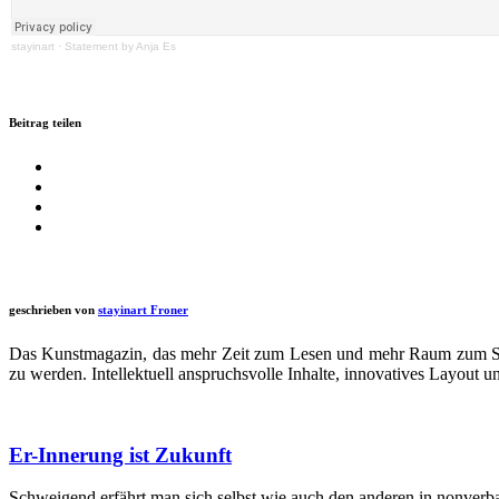
stay­in­art
·
State­ment by Anja Es
Beitrag teilen
geschrieben von
stayinart Froner
Das Kunstmagazin, das mehr Zeit zum Lesen und mehr Raum zum Schau
zu werden. Intellektuell anspruchsvolle Inhalte, innovatives Layout 
Er-Innerung ist Zukunft
Schweigend erfährt man sich selbst wie auch den anderen in nonverba