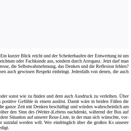
Ein kur­zer Blick reicht und der Schei­ter­hau­fen der Ent­wer­tung ist um
­reich­tum oder Fach­kun­de aus, son­dern durch Arro­ganz. Jetzt darf man
es­se, die Selbst­wahr­neh­mung, das Den­ken und die Refle­xi­on feh­len?
 ihnen auch gewis­sen Respekt ein­bringt. Jeden­falls von denen, die auch
ht oder sonst wie zu fin­den und dem auch Aus­druck zu ver­lei­hen. Über
osi­ti­ve Gefüh­le in einem aus­löst. Damit wäre in bei­den Fäl­len die
 die gan­ze Zeit mit Den­ken beschäf­tigt und wür­den wahr­schein­lich am
 wer über den Sinn des (Weiter-)Lebens nach­denkt, wäh­rend der Bus auf
­re Situa­ti­on auf unse­rer Reue-Lis­te, in der man sich wünsch­te, vor­
 sui­zi­dal wer­den will. Wer ein­dring­lich über die gro­ßen Ks unse­rer
edigt.