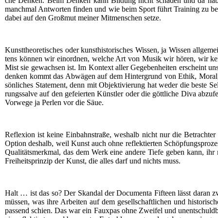
che Den­ken. Beim Den­ken kann Bil­dung nicht scha­den und da haben 
manch­mal Ant­wor­ten fin­den und wie beim Sport führt Trai­ning zu bes­
dabei auf den Groß­mut mei­ner Mit­men­schen setze.
Kunst­theo­re­ti­sches oder kunst­his­to­ri­sches Wis­sen, ja Wis­sen al
tens kön­nen wir ein­ord­nen, wel­che Art von Musik wir hören, wir ken­n
Mist sie gewach­sen ist. Im Kon­text aller Gege­ben­hei­ten erscheint u
den­ken kommt das Abwä­gen auf dem Hin­ter­grund von Ethik, Moral, Fa
sön­li­ches State­ment, denn mit Objek­ti­vie­rung hat weder die bes­te Sel
rungs­sal­ve auf den gefei­er­ten Künst­ler oder die gött­li­che Diva ab
Vor­we­ge ja Per­len vor die Säue.
Refle­xi­on ist kei­ne Ein­bahn­stra­ße, wes­halb nicht nur die Betrach­te
Opti­on des­halb, weil Kunst auch ohne reflek­tier­ten Schöp­fungs­pro­ze
Qua­li­täts­merk­mal, das dem Werk eine ande­re Tie­fe geben kann, ihr m
Frei­heits­prin­zip der Kunst, die alles darf und nichts muss.
Halt … ist das so? Der Skan­dal der Docu­men­ta Fif­teen lässt dar­an zw
müs­sen, was ihre Arbei­ten auf dem gesell­schaft­li­chen und his­to­ri­s
pas­send schien. Das war ein Faux­pas ohne Zwei­fel und unent­schuld­bar. 