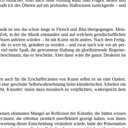
­lich ein­fa­cher. Aber auch ohne Ahnung kann man Fra­gen stel­len und
lb ich des Öfte­ren auf ein pro­fun­des Halb­wis­sen zurück­grei­fe – und
Musik ist uns das schon lan­ge in Fleisch und Blut über­ge­gan­gen. Meis­
eit, in der die Musik ent­stan­den und auf wel­chem gesell­schaft­li­chen
Wis­sen anhö­ren wür­den – Ist mit Kunst nicht anders. Nach dem Fer­tig­
die es wert ist, geäu­ßert zu wer­den – und zwar nach wie vor als per­
viel mehr Spaß, die gewon­ne­ne Hal­tung als glo­ri­fi­zie­ren­de Begeis­te­
icht beschmutzt, das es bescheint. Aber dann wäre die gan­ze Den­ke­rei im
n­dern auch für die Erschaffer:innen von Kunst selbst ist sie eine Opti­on.
d eine geschul­te Selbst­wahr­neh­mung beim künst­le­ri­schen Arbei­ten ein
ht. Künst­ler: innen dazu mora­lisch zu ver­pflich­ten, wider­spricht dem
en ekla­tan­ten Man­gel an Refle­xi­on der Künst­ler, die hät­ten wis­sen
er:innen, die offen­bar ziem­lich unre­flek­tiert gezeigt haben, was ihnen
­tung die­ser Ent­schei­dung ver­än­dern wür­de, hät­te der Prä­sen­ta­ti­on