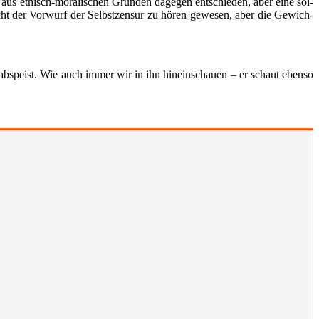
n aus ethisch-mora­li­schen Grün­den dage­gen ent­schie­den, aber eine sol­
leicht der Vor­wurf der Selbst­zen­sur zu hören gewe­sen, aber die Gewich­
d abspeist. Wie auch immer wir in ihn hin­ein­schau­en – er schaut eben­so