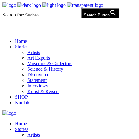
Search for:
Search Button
Home
Stories
Artists
Art Experts
Museums & Collectors
Science & History
Discovered
Statement
Interviews
Kunst & Reisen
SHOP
Kontakt
Home
Stories
Artists