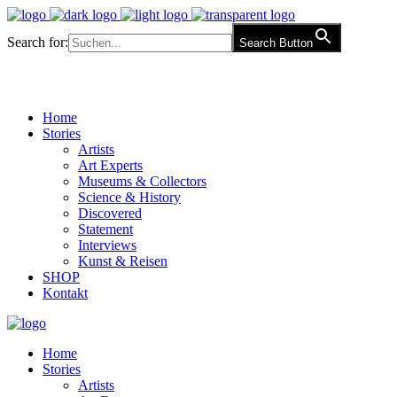
Search for:
Search Button
Home
Stories
Artists
Art Experts
Museums & Collectors
Science & History
Discovered
Statement
Interviews
Kunst & Reisen
SHOP
Kontakt
Home
Stories
Artists