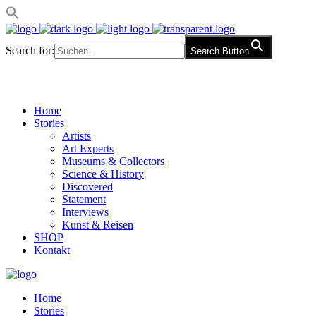
Search for:
Search Button
Home
Stories
Artists
Art Experts
Museums & Collectors
Science & History
Discovered
Statement
Interviews
Kunst & Reisen
SHOP
Kontakt
Home
Stories