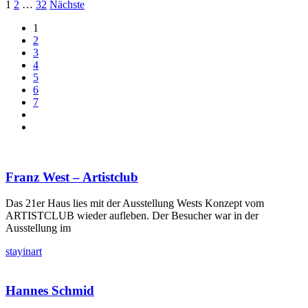
1
2
…
32
Nächste
1
2
3
4
5
6
7
Franz West – Artistclub
Das 21er Haus lies mit der Ausstellung Wests Konzept vom
ARTISTCLUB wieder aufleben. Der Besucher war in der
Ausstellung im
stayinart
Hannes Schmid