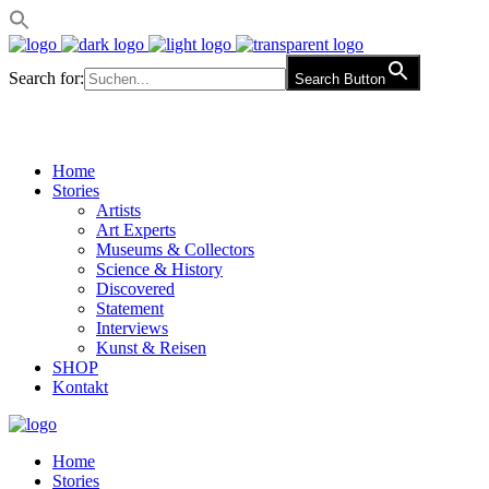
Search for:
Search Button
Home
Stories
Artists
Art Experts
Museums & Collectors
Science & History
Discovered
Statement
Interviews
Kunst & Reisen
SHOP
Kontakt
Home
Stories